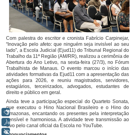
Diário Oficial
Eliminação de Autos
Ementário
Manual de Redação
Com palestra do escritor e cronista Fabrício Carpinejar,
Produtividade dos magistrados
“Inovação pelo afeto: que ninguém seja invisível ao seu
lado”, a Escola Judicial (Ejud11) do Tribunal Regional do
Regimento Interno
Trabalho da 11ª Região (AM/RR), realizou a cerimônia de
Abertura do Ano Letivo, na sexta-feira (27/3), no Fórum
Regulamento Geral
Trabalhista de Manaus. O evento marcou o início das
Resolução do Plantão Judiciário
atividades formativas da Ejud11 com a apresentação das
ações para 2026, e reuniu magistrados, servidores,
Revistas
estagiários, terceirizados, advogados, estudantes de
Manuais do CNJ
direito e público em geral.
Estrutura Organizacional
Ainda teve a participação especial do Quarteto Sonata,
que executou o Hino Nacional Brasileiro e o Hino do
Protocolos de Julgamento
Libras
Amazonas, encantando os presentes pela interpretação
sensível e harmoniosa. A atividade teve transmissão ao
|
Voz
vivo pelo canal oficial da Escola no YouTube.
Ouvidoria
+ Acessibilidade
Pronunciamentos