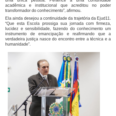
uma única pessoa. Pertence a uma comunidade
Faça sua Manifestação
acadêmica e institucional que acreditou no poder
transformador do conhecimento”, afirmou.
Denúncia Assédio Moral ou Sexual
Ela ainda desejou a continuidade da trajetória da Ejud11.
Denúncia Assédio Eleitoral
“Que esta Escola prossiga sua jornada com firmeza,
Notícia de Irregularidade Anônima
lucidez e sensibilidade, fazendo do conhecimento um
instrumento de emancipação e reafirmando que a
Denúncia Atos de Corrupção
verdadeira justiça nasce do encontro entre a técnica e a
humanidade”.
|
Contato
Contatos - Trabalho Remoto
Fale Conosco
Atendimento ao Público
Fones TRT
Fones TST
Endereços das Unidades
Balcão Virtual