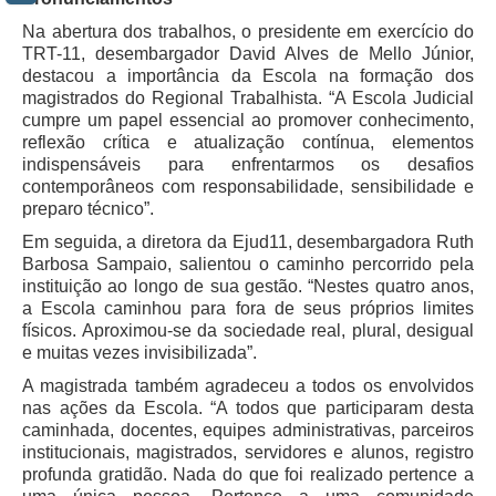
Na abertura dos trabalhos, o presidente em exercício do
Faça sua Manifestação
TRT-11, desembargador David Alves de Mello Júnior,
Acompanhe sua manifestação
destacou a importância da Escola na formação dos
magistrados do Regional Trabalhista. “A Escola Judicial
Ouvidoria Da Mulher
cumpre um papel essencial ao promover conhecimento,
reflexão crítica e atualização contínua, elementos
Serviço de Informação ao Cidadão - SIC
indispensáveis para enfrentarmos os desafios
Relatórios Estatísticos
contemporâneos com responsabilidade, sensibilidade e
preparo técnico”.
Consulte o seu Processo Trabalhista
Em seguida, a diretora da Ejud11, desembargadora Ruth
Lei Geral de Proteção de Dados - LGPD
Barbosa Sampaio, salientou o caminho percorrido pela
Integração das Ouvidorias
instituição ao longo de sua gestão. “Nestes quatro anos,
a Escola caminhou para fora de seus próprios limites
O que é Ouvidoria?
físicos. Aproximou-se da sociedade real, plural, desigual
e muitas vezes invisibilizada”.
Carta de Serviços à Cidadania
A magistrada também agradeceu a todos os envolvidos
Ouvidoria no CSJT
nas ações da Escola. “A todos que participaram desta
caminhada, docentes, equipes administrativas, parceiros
Dúvidas Frequentes
institucionais, magistrados, servidores e alunos, registro
Avalie os Serviços da Ouvidoria
profunda gratidão. Nada do que foi realizado pertence a