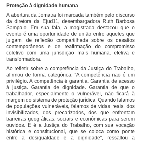
Proteção à dignidade humana
Audiências e Sessões
A abertura da Jomatra foi marcada também pelo discurso
Calendário das Sessões da 1ª Turma 2026
da diretora da Ejud11, desembargadora Ruth Barbosa
Sampaio. Em sua fala, a magistrada destacou que o
Calendário de Sessões da 2ª Turma - 2026
evento é uma oportunidade de união entre aqueles que
Calendário das Sessões da 3ª Turma 2026
julgam, de reflexão compartilhada sobre os desafios
contemporâneos e de reafirmação do compromisso
Calendário das Sessões do Pleno e Especializadas 2026
coletivo com uma jurisdição mais humana, efetiva e
Carta de Serviços ao Cidadão
transformadora.
Ao refletir sobre a competência da Justiça do Trabalho,
Cartilhas
afirmou de forma categórica: “A competência não é um
privilégio. A competência é garantia. Garantia de acesso
Cadastro de Peritos, Tradutores e Intérpretes
à justiça. Garantia de dignidade. Garantia de que o
trabalhador, especialmente o vulnerável, não ficará à
Calendários
margem do sistema de proteção jurídica. Quando falamos
Calendário Geral
de populações vulneráveis, falamos de vidas reais, dos
invisibilizados, dos precarizados, dos que enfrentam
Calendário de Eventos
barreiras geográficas, sociais e econômicas para serem
Calendário de Eventos passados
ouvidos. E é a Justiça do Trabalho, com sua vocação
histórica e constitucional, que se coloca como ponte
Calendário das Sessões
entre a desigualdade e a dignidade”, ressaltou a