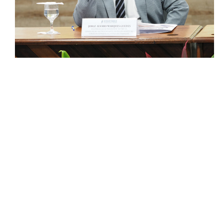
Responsabilidade Socioambiental
Comissão Permanente de Acessibilidade e Inclusão
Escola Judicial
Programa Trabalho Seguro
Coordenadoria de Saúde
|
Serviços
Ação Trabalhista (Atermação)
Atermação On-line - Interior de Roraima
Atermação On-line - Interior do Amazonas
Agendamento de Reclamação Verbal
Glossário
Consulta de Pautas
Atas de Sessões do Pleno