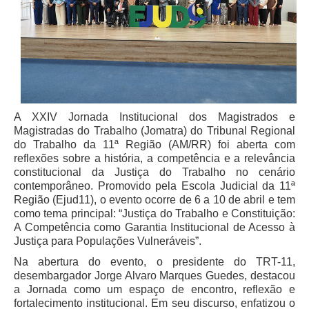
Juízes Substitutos
Diretores
Comitês
Comitê Gestor Regional do PJe
Comitê Gestor Regional do e-Gestão e de Tabelas
A XXIV Jornada Institucional dos Magistrados e
Processuais Unificadas
Magistradas do Trabalho (Jomatra) do Tribunal Regional
Comitê do Datajud
do Trabalho da 11ª Região (AM/RR) foi aberta com
reflexões sobre a história, a competência e a relevância
Comissão Regional de Pesquisa Judiciária e Ciência de
constitucional da Justiça do Trabalho no cenário
Dados
contemporâneo. Promovido pela Escola Judicial da 11ª
Comissão de Ética
Região (Ejud11), o evento ocorre de 6 a 10 de abril e tem
como tema principal: “Justiça do Trabalho e Constituição:
Comitê de Priorização do Primeiro Grau
A Competência como Garantia Institucional de Acesso à
Comissão de Uniformização de Jurisprudência
Justiça para Populações Vulneráveis”.
Comitê de Gestão de Pessoas
Na abertura do evento, o presidente do TRT-11,
desembargador Jorge Alvaro Marques Guedes, destacou
Comissão de Vitaliciamento
a Jornada como um espaço de encontro, reflexão e
Comitê de Atenção Integral à Saúde de Magistrados e
fortalecimento institucional. Em seu discurso, enfatizou o