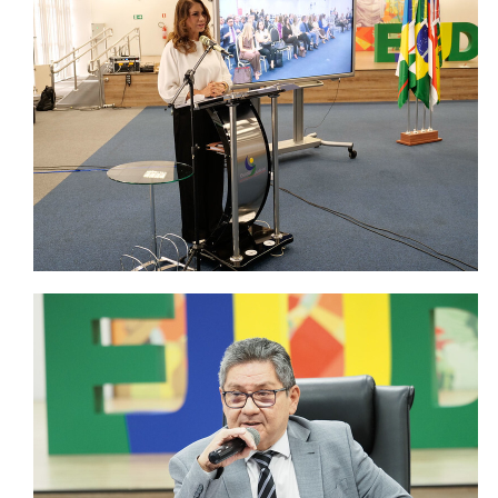
Automação e IA
Governança
Governança de TI
Gestão Estratégica
Governança das Contratações Obras
Rede de Governança Colaborativa
Gestão de Riscos
Laboratório de Inovação
Assessoria de Governança de Gestão de Pessoas
Sites Institucionais
Biblioteca
Centro de Memória
Educação a distância