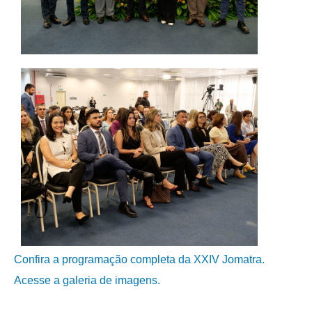
Precedentes e Ações Coletivas
Centro de Inteligência
Unidade de Monitoramento e Fiscalização - UMF
Assédio Eleitoral
|
Transparência
Portal Transparência
Gestão
Audiências e Sessões
Serviço de Informação ao Cidadão
Ouvidoria
Confira a programação completa da XXIV Jomatra.
Tecnologia da Informação e Comunicação
Acesse a galeria de imagens.
Gestão Orcamentária