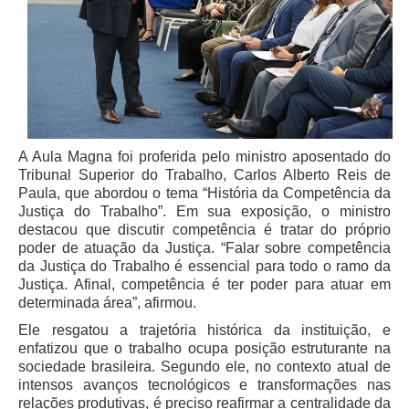
PJE
Plantão Judiciário
Cadastrar Processos
Listar Processos
Portal Conciliação
A Aula Magna foi proferida pelo ministro aposentado do
Inscrição para mediação e conciliação – Cejusc 1º e 2º
Tribunal Superior do Trabalho, Carlos Alberto Reis de
grau
Paula, que abordou o tema “História da Competência da
Perguntas Frequentes
Justiça do Trabalho”. Em sua exposição, o ministro
destacou que discutir competência é tratar do próprio
Eventos
poder de atuação da Justiça. “Falar sobre competência
Portal Execução
da Justiça do Trabalho é essencial para todo o ramo da
Justiça. Afinal, competência é ter poder para atuar em
Portal Proad
determinada área”, afirmou.
Ele resgatou a trajetória histórica da instituição, e
Portal dos Precatórios e Requisições de
enfatizou que o trabalho ocupa posição estruturante na
Pequeno Valor
sociedade brasileira. Segundo ele, no contexto atual de
Programa Aprendizagem
intensos avanços tecnológicos e transformações nas
relações produtivas, é preciso reafirmar a centralidade da