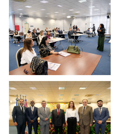
Todas as Notícias
Buscar Notícias
Comunicados
Campanhas
Galeria de Fotos
Redes Sociais
Fale com a Comunicação
Logomarca
|
Jurisprudência
Consulta Jurisprudencial
Falcão - Busca por Jurisprudência
Pangea - precedentes qualificados
Súmulas