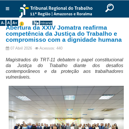
Ir para o Conteúdo
Ir para o menu
Ir para a busca
Ir para o rodapé
|
|
|
English
Português
Español
|
|
Você está aqui:
Início
>>
Notícias
Institucional
A-
A
A+
Intranet
Abertura da XXIV Jomatra reafirma
Histórico
competência da Justiça do Trabalho e
compromisso com a dignidade humana
Presidência
Corregedoria
07 Abril 2026
Acessos: 440
Composição
Magistrados do TRT-11 debatem o papel constitucional
da Justiça do Trabalho diante dos desafios
Desembargadores
contemporâneos e da proteção aos trabalhadores
Seções Especializadas
vulneráveis.
Turmas
Varas do Trabalho
Juízes Manaus
Juízes Roraima
Juízes Interior