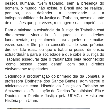
Protocolo Eletrônico
pessoa humana. “Sem trabalho, sem a presença do
Suspensão e Prorrogação de Prazos
homem, o mundo não existe, o Brasil não se realiza”,
pontuou, ao defender a perenidade e a
Busca Geral
indispensabilidade da Justiça do Trabalho, mesmo diante
Portal de Doações do TRT11
de decisões que, por vezes, restringem sua competência.
Para o ministro, a existência da Justiça do Trabalho está
Estatísticas
diretamente vinculada à garantia de direitos
Pesquisa de metas Nacionais
fundamentais, especialmente para aqueles que muitas
vezes sequer têm plena consciência de seus próprios
Acessibilidade
direitos. Ele ressaltou que o trabalho possui dimensão
Editais de Credenciamento
extraordinária para a sociedade e que cabe à Justiça do
Trabalho assegurar que o trabalhador seja reconhecido
Pontos de Inclusão Digital
“como pessoa, como gente”, com seus direitos
Monitoramento do Serviços de TIC
efetivamente respeitados.
Conexão Inclusiva
Seguindo a programação do primeiro dia da Jomatra, a
professora Dorinethe dos Santos Bentes, administrou o
Inscrições
minicurso de tema “História da Justiça do Trabalho no
Informe de Rendimentos - 2026
Amazonas e a Postulação de Direitos Trabalhistas”. Ela é
Doutora em Direito e Justiça pela UFMG e Mestra em
|
História pela Ufam.
Notícias