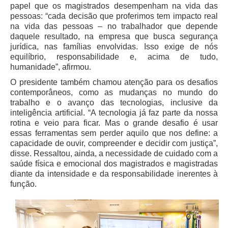
Servidores
papel que os magistrados desempenham na vida das
pessoas: “cada decisão que proferimos tem impacto real
Comitê de Segurança Permanente
na vida das pessoas – no trabalhador que depende
daquele resultado, na empresa que busca segurança
Comitê de Combate ao Trabalho Infantil e de Estímulo à
jurídica, nas famílias envolvidas. Isso exige de nós
Aprendizagem
equilíbrio, responsabilidade e, acima de tudo,
Comitê de Incentivo à Participação Institucional Feminina
humanidade”, afirmou.
no âmbito do TRT-11
O presidente também chamou atenção para os desafios
Comitê de Prevenção e Enfrentamento do Assédio
contemporâneos, como as mudanças no mundo do
Moral, do Assédio Sexual e da Discriminação
trabalho e o avanço das tecnologias, inclusive da
inteligência artificial. “A tecnologia já faz parte da nossa
Comissão Permanente de Gestão Socioambiental
rotina e veio para ficar. Mas o grande desafio é usar
Comitê Gestor do Plano de Contratações e Aquisições
essas ferramentas sem perder aquilo que nos define: a
no Âmbito do TRT11
capacidade de ouvir, compreender e decidir com justiça”,
disse. Ressaltou, ainda, a necessidade de cuidado com a
Grupo Operacional do Centro de Inteligência
saúde física e emocional dos magistrados e magistradas
Comitê de Equidade de Raça, Gênero e Diversidade
diante da intensidade e da responsabilidade inerentes à
função.
Comitê PopRuaJud
Comissão de Justiça Itinerante
Comissão Permanente de Avaliação Documental