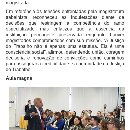
Calendário das Correições
magistrada.
Calendário de Suspensão
Em referência às tensões enfrentadas pela magistratura
trabalhista, reconheceu as inquietações diante de
Calendário da Justiça Itinerante
decisões que restringem a competência do ramo
Certidões
especializado, mas enfatizou que a essência da
instituição permanece preservada enquanto houver
Concursos
magistrados comprometidos com sua missão. “A Justiça
Contas abertas em nome dos beneficiários
do Trabalho não é apenas uma estrutura. Ela é uma
consciência social”, afirmou, defendendo união, coragem
Diários Eletrônicos
decisória e renovação de convicções como caminhos
para assegurar a credibilidade e a perenidade da Justiça
e-Doc
do Trabalho.
Espaço do Servidor
Aula magna
Guias de recolhimento
Leilão Público
Mapa do site
META 9 do CNJ
Pauta Digital