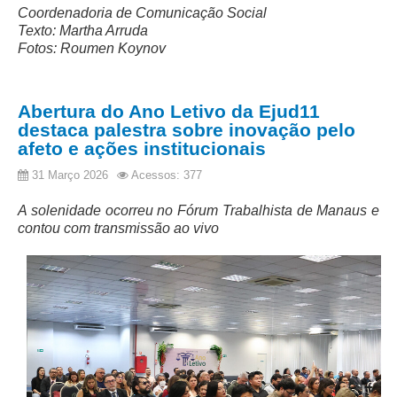
Coordenadoria de Comunicação Social
Licitações, contratos e Instrumentos
Texto: Martha Arruda
Gestão de Pessoas
Fotos: Roumen Koynov
Auditoria e Prestação de Contas
Sustentabilidade
Abertura do Ano Letivo da Ejud11
Acessibilidade
destaca palestra sobre inovação pelo
afeto e ações institucionais
LGPD
31 Março 2026
Acessos: 377
|
A solenidade ocorreu no Fórum Trabalhista de Manaus e
Legislação
contou com transmissão ao vivo
Acórdãos
Atos Administrativos
Biblioteca Digital
Código de Ética dos Servidores
Diário Eletrônico JT