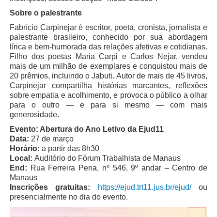
Sobre o palestrante
Fabrício Carpinejar é escritor, poeta, cronista, jornalista e
palestrante brasileiro, conhecido por sua abordagem
lírica e bem-humorada das relações afetivas e cotidianas.
Filho dos poetas Maria Carpi e Carlos Nejar, vendeu
mais de um milhão de exemplares e conquistou mais de
20 prêmios, incluindo o Jabuti. Autor de mais de 45 livros,
Carpinejar compartilha histórias marcantes, reflexões
sobre empatia e acolhimento, e provoca o público a olhar
para o outro — e para si mesmo — com mais
generosidade.
Evento: Abertura do Ano Letivo da Ejud11
Data:
27 de março
Horário:
a partir das 8h30
Local:
Auditório do Fórum Trabalhista de Manaus
End:
Rua Ferreira Pena, nº 546, 9º andar – Centro de
Manaus
Inscrições gratuitas:
https://ejud.trt11.jus.br/ejud/
ou
presencialmente no dia do evento.