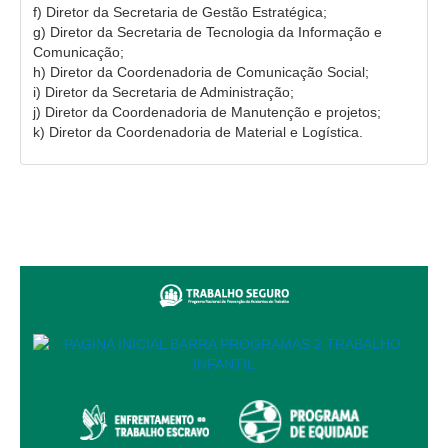
Juízes Substitutos
f) Diretor da Secretaria de Gestão Estratégica;
g) Diretor da Secretaria de Tecnologia da Informação e
Diretores
Comunicação;
h) Diretor da Coordenadoria de Comunicação Social;
Comitês
i) Diretor da Secretaria de Administração;
j) Diretor da Coordenadoria de Manutenção e projetos;
Comitê Gestor Regional do PJe
k) Diretor da Coordenadoria de Material e Logística.
Comitê Gestor Regional do e-Gestão e de Tabelas
Processuais Unificadas
Comitê do Datajud
Comissão Regional de Pesquisa Judiciária e Ciência de
Dados
Comissão de Ética
Comitê de Priorização do Primeiro Grau
Comissão de Uniformização de Jurisprudência
Comitê de Gestão de Pessoas
Comissão de Vitaliciamento
Comitê de Atenção Integral à Saúde de Magistrados e