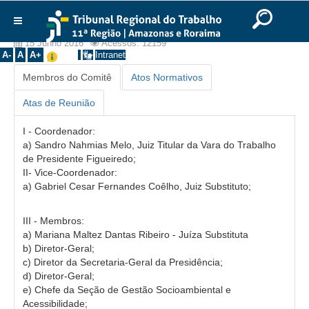
Ir para o Conteúdo
Ir para o menu
Ir para a busca
Ir para o rodapé
|
|
|
Comitê de Sustentabilidade
English
Português
Español
|
|
Institucional
15 Junho 2016
Acessos: 12159
A-
A
A+
Intranet
Histórico
Membros do Comitê
Atos Normativos
Presidência
Atas de Reunião
Corregedoria
I - Coordenador:
Composição
a) Sandro Nahmias Melo, Juiz Titular da Vara do Trabalho
de Presidente Figueiredo;
Desembargadores
II- Vice-Coordenador:
Seções Especializadas
a) Gabriel Cesar Fernandes Coêlho, Juiz Substituto;
Turmas
III - Membros:
Varas do Trabalho
a) Mariana Maltez Dantas Ribeiro - Juíza Substituta
Juízes Manaus
b) Diretor-Geral;
c) Diretor da Secretaria-Geral da Presidência;
Juízes Roraima
d) Diretor-Geral;
e) Chefe da Seção de Gestão Socioambiental e
Juízes Interior
Acessibilidade;