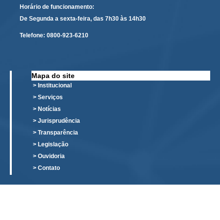
Automação e IA
Horário de funcionamento:
De Segunda a sexta-feira, das 7h30 às 14h30
Governança
Telefone:
0800-923-6210
Governança de TI
Gestão Estratégica
Mapa do site
Governança das Contratações Obras
> Institucional
Rede de Governança Colaborativa
> Serviços
> Notícias
Gestão de Riscos
> Jurisprudência
Laboratório de Inovação
> Transparência
Assessoria de Governança de Gestão de Pessoas
> Legislação
> Ouvidoria
Sites Institucionais
> Contato
Biblioteca
Centro de Memória
Educação a distância