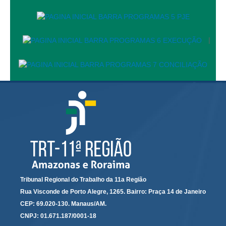
Servidores
Comitê de Segurança Permanente
Comitê de Combate ao Trabalho Infantil e de Estímulo à
|
Aprendizagem
Comitê de Incentivo à Participação Institucional Feminina
no âmbito do TRT-11
Comitê de Prevenção e Enfrentamento do Assédio
Moral, do Assédio Sexual e da Discriminação
Comissão Permanente de Gestão Socioambiental
Comitê Gestor do Plano de Contratações e Aquisições
no Âmbito do TRT11
Grupo Operacional do Centro de Inteligência
Comitê de Equidade de Raça, Gênero e Diversidade
Tribunal Regional do Trabalho da 11a Região
Comitê PopRuaJud
Rua Visconde de Porto Alegre, 1265. Bairro: Praça 14 de Janeiro
Comissão de Justiça Itinerante
CEP: 69.020-130. Manaus/AM.
CNPJ: 01.671.187/0001-18
Comissão Permanente de Avaliação Documental