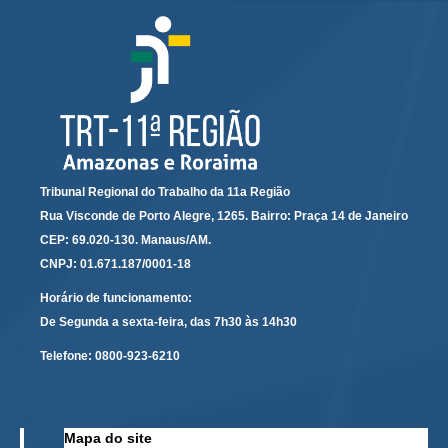
Calendário das Correições
Calendário de Suspensão
Calendário da Justiça Itinerante
Certidões
Concursos
Contas abertas em nome dos beneficiários
Diários Eletrônicos
Tribunal Regional do Trabalho da 11a Região
Rua Visconde de Porto Alegre, 1265. Bairro: Praça 14 de Janeiro
e-Doc
CEP: 69.020-130. Manaus/AM.
Espaço do Servidor
CNPJ: 01.671.187/0001-18
Guias de recolhimento
Horário de funcionamento:
Leilão Público
De Segunda a sexta-feira, das 7h30 às 14h30
Mapa do site
Telefone:
0800-923-6210
META 9 do CNJ
Pauta Digital
Mapa do site