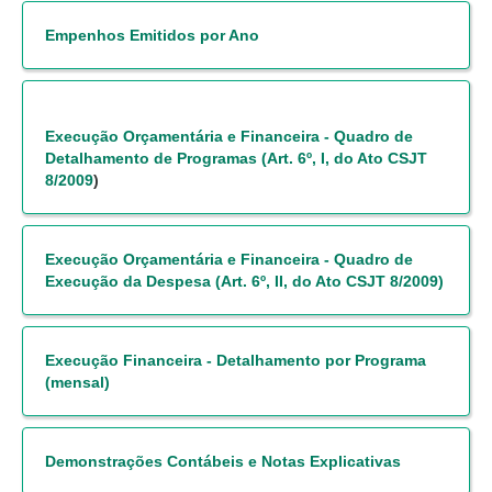
Servidores
Empenhos Emitidos por Ano
Comitê de Segurança Permanente
Comitê de Combate ao Trabalho Infantil e de Estímulo à
Aprendizagem
Comitê de Incentivo à Participação Institucional Feminina
Execução Orçamentária e Financeira - Quadro de
no âmbito do TRT-11
Detalhamento de Programas (Art. 6º, I, do Ato CSJT
8/2009
)
Comitê de Prevenção e Enfrentamento do Assédio
Moral, do Assédio Sexual e da Discriminação
Comissão Permanente de Gestão Socioambiental
Execução Orçamentária e Financeira - Quadro de
Execução da Despesa (Art. 6º, II, do Ato CSJT 8/2009)
Comitê Gestor do Plano de Contratações e Aquisições
no Âmbito do TRT11
Grupo Operacional do Centro de Inteligência
Execução Financeira - Detalhamento por Programa
Comitê de Equidade de Raça, Gênero e Diversidade
(mensal)
Comitê PopRuaJud
Comissão de Justiça Itinerante
Demonstrações Contábeis e Notas Explicativas
Comissão Permanente de Avaliação Documental