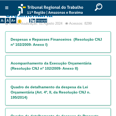
Ir para o Conteúdo
Ir para o menu
Ir para a busca
Ir para o rodapé
|
|
|
Transparência : Gestão
English
Português
Español
|
|
Orçamentária
Institucional
A-
A
A+
Intranet
Última Atualização: 01 Agosto 2024
Acessos: 8299
Histórico
Presidência
Despesas e Repasses Financeiros (Resolução CNJ
Corregedoria
nº 102/2009- Anexo I)
Composição
Desembargadores
Acompanhamento da Execução Orçamentária
(Resolução CNJ nº 102/2009- Anexo II)
Seções Especializadas
Turmas
Varas do Trabalho
Quadro de detalhamento da despesa da Lei
Orçamentária (Art. 4º, II, da Resolução CNJ n.
Juízes Manaus
195/2014)
Juízes Roraima
Juízes Interior