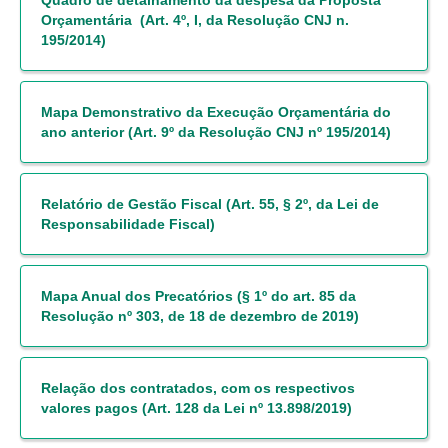
Quadro de detalhamento da despesa da Proposta
Juízes Substitutos
Orçamentária (Art. 4º, I, da Resolução CNJ n.
Diretores
195/2014)
Comitês
Mapa Demonstrativo da Execução Orçamentária do
Comitê Gestor Regional do PJe
ano anterior (Art. 9º da Resolução CNJ nº 195/2014)
Comitê Gestor Regional do e-Gestão e de Tabelas
Processuais Unificadas
Comitê do Datajud
Relatório de Gestão Fiscal (Art. 55, § 2º, da Lei de
Responsabilidade Fiscal)
Comissão Regional de Pesquisa Judiciária e Ciência de
Dados
Comissão de Ética
Mapa Anual dos Precatórios (§ 1º do art. 85 da
Comitê de Priorização do Primeiro Grau
Resolução nº 303, de 18 de dezembro de 2019)
Comissão de Uniformização de Jurisprudência
Comitê de Gestão de Pessoas
Relação dos contratados, com os respectivos
Comissão de Vitaliciamento
valores pagos (Art. 128 da Lei nº 13.898/2019)
Comitê de Atenção Integral à Saúde de Magistrados e