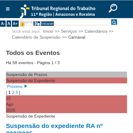
Previous
Previous
Next
Next
Ir para o Conteúdo
Ir para o menu
Ir para a busca
Ir para o rodapé
|
|
|
Year
Month
Year
Month
English
Português
Español
|
|
Institucional
A-
A
A+
Intranet
Você está aqui:
Início
>>
Serviços
>>
Calendários
>>
Histórico
Calendário de Suspensão
>>
Carnaval
Presidência
Corregedoria
Todos os Eventos
Composição
Há 58 eventos
- Página 1 / 3
Desembargadores
Suspensão de Prazos
Seções Especializadas
Suspensão de Expediente
Próximo
Turmas
[
1
2
3
]
Varas do Trabalho
10
Ago
Juízes Manaus
2026
Juízes Roraima
Suspensão de Expediente
Suspensão do expediente RA nº
Juízes Interior