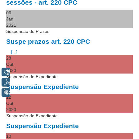
sessões - art. 220 CPC
Responsabilidade Socioambiental
06
Comissão Permanente de Acessibilidade e Inclusão
Jan
Escola Judicial
2021
Suspensão de Prazos
Programa Trabalho Seguro
Suspe prazos art. 220 CPC
Coordenadoria de Saúde
[...]
|
28
Out
Serviços
2020
Libras
Suspensão de Expediente
Ação Trabalhista (Atermação)
Voz
Suspensão Expediente
Atermação On-line - Interior de Roraima
+ Acessibilidade
12
Atermação On-line - Interior do Amazonas
Out
Agendamento de Reclamação Verbal
2020
Suspensão de Expediente
Glossário
Suspensão Expediente
Consulta de Pautas
10
Atas de Sessões do Pleno