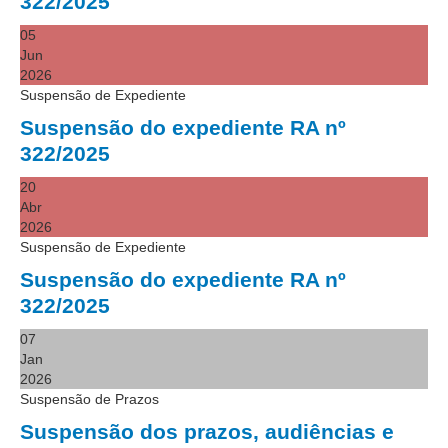
322/2025
Juízes Substitutos
Diretores
05
Jun
2026
Comitês
Suspensão de Expediente
Comitê Gestor Regional do PJe
Suspensão do expediente RA nº
322/2025
Comitê Gestor Regional do e-Gestão e de Tabelas
Processuais Unificadas
20
Comitê do Datajud
Abr
2026
Comissão Regional de Pesquisa Judiciária e Ciência de
Suspensão de Expediente
Dados
Suspensão do expediente RA nº
Comissão de Ética
322/2025
Comitê de Priorização do Primeiro Grau
07
Comissão de Uniformização de Jurisprudência
Jan
Comitê de Gestão de Pessoas
2026
Suspensão de Prazos
Comissão de Vitaliciamento
Suspensão dos prazos, audiências e
Comitê de Atenção Integral à Saúde de Magistrados e