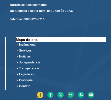
Horário de funcionamento:
Precedentes e Ações Coletivas
De Segunda a sexta-feira, das 7h30 às 14h30
Centro de Inteligência
Telefone:
0800-923-6210
Unidade de Monitoramento e Fiscalização - UMF
Assédio Eleitoral
|
Mapa do site
> Institucional
Transparência
> Serviços
> Notícias
Portal Transparência
> Jurisprudência
Gestão
> Transparência
Audiências e Sessões
> Legislação
Serviço de Informação ao Cidadão
> Ouvidoria
> Contato
Ouvidoria
Tecnologia da Informação e Comunicação
Gestão Orcamentária