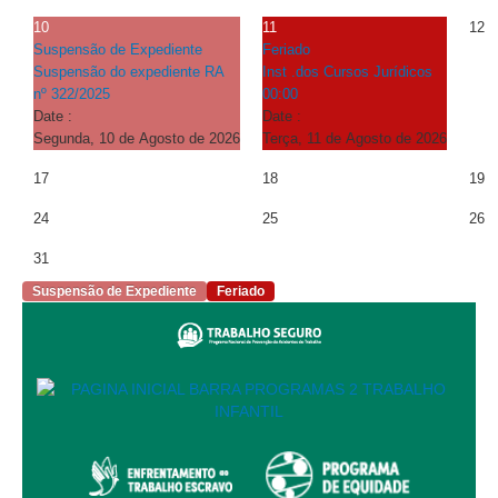
Protocolo Eletrônico
10
11
12
Suspensão e Prorrogação de Prazos
Suspensão de Expediente
Feriado
Busca Geral
Suspensão do expediente RA
Inst .dos Cursos Jurídicos
nº 322/2025
00:00
Portal de Doações do TRT11
Date :
Date :
Estatísticas
Segunda, 10 de Agosto de 2026
Terça, 11 de Agosto de 2026
Pesquisa de metas Nacionais
17
18
19
Acessibilidade
24
25
26
Editais de Credenciamento
31
Pontos de Inclusão Digital
Suspensão de Expediente
Feriado
Monitoramento do Serviços de TIC
Conexão Inclusiva
Inscrições
Informe de Rendimentos - 2026
|
Notícias