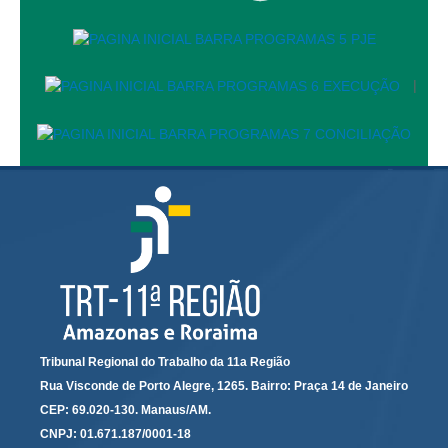
Todas as Notícias
Buscar Notícias
|
Comunicados
Campanhas
Galeria de Fotos
Redes Sociais
Fale com a Comunicação
Logomarca
|
Jurisprudência
Consulta Jurisprudencial
Tribunal Regional do Trabalho da 11a Região
Falcão - Busca por Jurisprudência
Rua Visconde de Porto Alegre, 1265. Bairro: Praça 14 de Janeiro
CEP: 69.020-130. Manaus/AM.
Pangea - precedentes qualificados
CNPJ: 01.671.187/0001-18
Súmulas