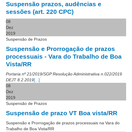
Calendário das Correições
Suspensão prazos, audências e
sessões (art. 220 CPC)
Calendário de Suspensão
Calendário da Justiça Itinerante
08
Dez
Certidões
2019
Concursos
Suspensão de Prazos
Contas abertas em nome dos beneficiários
Suspensão e Prorrogação de prazos
processuais - Vara do Trabalho de Boa
Diários Eletrônicos
Vista/RR
e-Doc
Portaria nº 21/2019/SGP Resolução Administrativa n.022/2019
Espaço do Servidor
DEJT 8.2.2019
[...]
Guias de recolhimento
08
Dez
Leilão Público
2019
Mapa do site
Suspensão de Prazos
META 9 do CNJ
Suspensão de prazo VT Boa vista/RR
Pauta Digital
Suspensão e Prorrogação de prazos processuais na Vara do
Trabalho de Boa Vista/RR