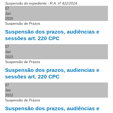
Suspensão do expediente - R.A. nº 422/2024
Automação e IA
07
Jan
Governança
2025
Suspensão de Prazos
Governança de TI
Suspensão dos prazos, audiências e
Gestão Estratégica
sessões art. 220 CPC
Governança das Contratações Obras
07
Rede de Governança Colaborativa
Jan
Gestão de Riscos
2023
Suspensão de Prazos
Laboratório de Inovação
Suspensão dos prazos, audiencias e
Assessoria de Governança de Gestão de Pessoas
sessões art. 220 CPC
Sites Institucionais
07
Jan
Biblioteca
2022
Suspensão de Prazos
Centro de Memória
Suspensão dos prazos, audiências e
Educação a distância