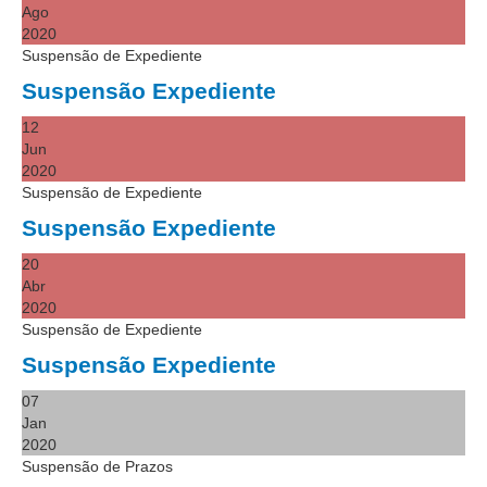
Ago
Audiências e Sessões
2020
Suspensão de Expediente
Calendário das Sessões da 1ª Turma 2026
Suspensão Expediente
Calendário de Sessões da 2ª Turma - 2026
12
Calendário das Sessões da 3ª Turma 2026
Jun
Calendário das Sessões do Pleno e Especializadas 2026
2020
Suspensão de Expediente
Carta de Serviços ao Cidadão
Suspensão Expediente
Cartilhas
20
Abr
Cadastro de Peritos, Tradutores e Intérpretes
2020
Calendários
Suspensão de Expediente
Calendário Geral
Suspensão Expediente
Calendário de Eventos
07
Jan
Calendário de Eventos passados
2020
Calendário das Sessões
Suspensão de Prazos