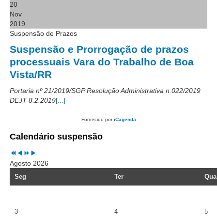
PJE
20
Nov
Plantão Judiciário
2019
Suspensão de Prazos
Cadastrar Processos
Suspensão e Prorrogação de prazos
Listar Processos
processuais Vara do Trabalho de Boa
Portal Conciliação
Vista/RR
Inscrição para mediação e conciliação – Cejusc 1º e 2º
Portaria nº 21/2019/SGP Resolução Administrativa n.022/2019
grau
DEJT 8.2.2019
[...]
Perguntas Frequentes
Fornecido por
iCagenda
Eventos
Calendário suspensão
Portal Execução
Portal Proad
Agosto 2026
Seg
Ter
Qua
Portal dos Precatórios e Requisições de
Pequeno Valor
Programa Aprendizagem
3
4
5