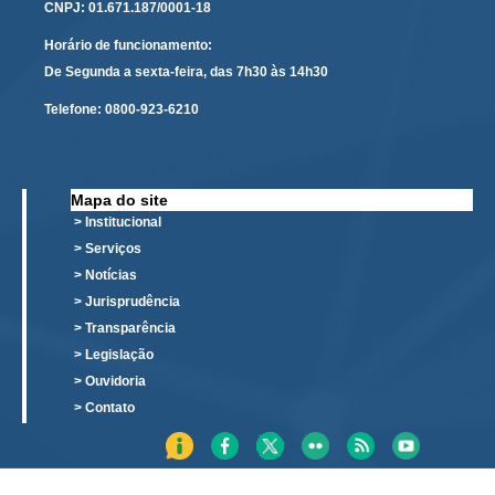
CNPJ: 01.671.187/0001-18
Todas as Notícias
Horário de funcionamento:
Buscar Notícias
De Segunda a sexta-feira, das 7h30 às 14h30
Comunicados
Telefone:
0800-923-6210
Campanhas
Galeria de Fotos
Mapa do site
Redes Sociais
> Institucional
Fale com a Comunicação
> Serviços
> Notícias
Logomarca
> Jurisprudência
|
> Transparência
Jurisprudência
> Legislação
> Ouvidoria
Consulta Jurisprudencial
> Contato
Falcão - Busca por Jurisprudência
Pangea - precedentes qualificados
Súmulas