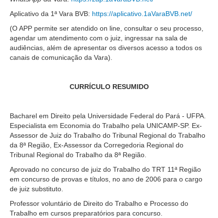
Juízes Substitutos
Aplicativo da 1ª Vara BVB:
https://aplicativo.1aVaraBVB.net/
Diretores
(O APP permite ser atendido on line, consultar o seu processo,
agendar um atendimento com o juiz, ingressar na sala de
Comitês
audiências, além de apresentar os diversos acesso a todos os
canais de comunicação da Vara).
Comitê Gestor Regional do PJe
Comitê Gestor Regional do e-Gestão e de Tabelas
Processuais Unificadas
CURRÍCULO RESUMIDO
Comitê do Datajud
Comissão Regional de Pesquisa Judiciária e Ciência de
Bacharel em Direito pela Universidade Federal do Pará - UFPA.
Dados
Especialista em Economia do Trabalho pela UNICAMP-SP. Ex-
Assessor de Juiz do Trabalho do Tribunal Regional do Trabalho
Comissão de Ética
da 8ª Região, Ex-Assessor da Corregedoria Regional do
Comitê de Priorização do Primeiro Grau
Tribunal Regional do Trabalho da 8ª Região.
Comissão de Uniformização de Jurisprudência
Aprovado no concurso de juiz do Trabalho do TRT 11ª Região
em concurso de provas e títulos, no ano de 2006 para o cargo
Comitê de Gestão de Pessoas
de juiz substituto.
Comissão de Vitaliciamento
Professor voluntário de Direito do Trabalho e Processo do
Trabalho em cursos preparatórios para concurso.
Comitê de Atenção Integral à Saúde de Magistrados e