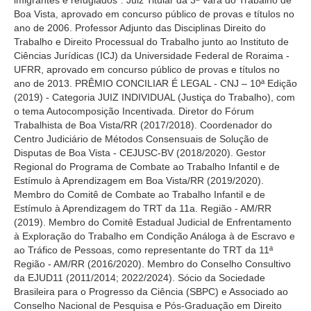
imigrantes e refugiados". Juiz Titular da 3ª Vara do Trabalho de
Calendário das Correições
Boa Vista, aprovado em concurso público de provas e títulos no
Calendário de Suspensão
ano de 2006. Professor Adjunto das Disciplinas Direito do
Trabalho e Direito Processual do Trabalho junto ao Instituto de
Calendário da Justiça Itinerante
Ciências Jurídicas (ICJ) da Universidade Federal de Roraima -
Certidões
UFRR, aprovado em concurso público de provas e títulos no
ano de 2013. PRÊMIO CONCILIAR É LEGAL - CNJ – 10ª Edição
Concursos
(2019) - Categoria JUIZ INDIVIDUAL (Justiça do Trabalho), com
Contas abertas em nome dos beneficiários
o tema Autocomposição Incentivada. Diretor do Fórum
Trabalhista de Boa Vista/RR (2017/2018). Coordenador do
Diários Eletrônicos
Centro Judiciário de Métodos Consensuais de Solução de
Disputas de Boa Vista - CEJUSC-BV (2018/2020). Gestor
e-Doc
Regional do Programa de Combate ao Trabalho Infantil e de
Espaço do Servidor
Estímulo à Aprendizagem em Boa Vista/RR (2019/2020).
Membro do Comitê de Combate ao Trabalho Infantil e de
Guias de recolhimento
Estímulo à Aprendizagem do TRT da 11a. Região - AM/RR
Leilão Público
(2019). Membro do Comitê Estadual Judicial de Enfrentamento
à Exploração do Trabalho em Condição Análoga à de Escravo e
Mapa do site
ao Tráfico de Pessoas, como representante do TRT da 11ª
META 9 do CNJ
Região - AM/RR (2016/2020). Membro do Conselho Consultivo
da EJUD11 (2011/2014; 2022/2024). Sócio da Sociedade
Pauta Digital
Brasileira para o Progresso da Ciência (SBPC) e Associado ao
Conselho Nacional de Pesquisa e Pós-Graduação em Direito