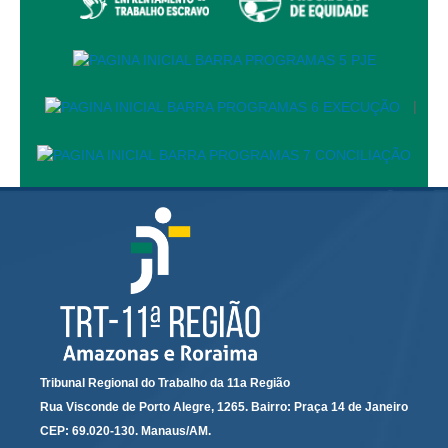
Protocolo Eletrônico
Suspensão e Prorrogação de Prazos
Busca Geral
Portal de Doações do TRT11
|
Estatísticas
Pesquisa de metas Nacionais
Acessibilidade
Editais de Credenciamento
Pontos de Inclusão Digital
Monitoramento do Serviços de TIC
Conexão Inclusiva
Inscrições
Informe de Rendimentos - 2026
Tribunal Regional do Trabalho da 11a Região
Rua Visconde de Porto Alegre, 1265. Bairro: Praça 14 de Janeiro
|
CEP: 69.020-130. Manaus/AM.
Notícias