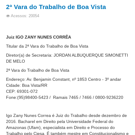
Automação e IA
2ª Vara do Trabalho de Boa Vista
Acessos: 20054
Governança
Governança de TI
Juiz IGO ZANY NUNES CORRÊA
Gestão Estratégica
Titular da 2ª Vara do Trabalho de Boa Vista
Governança das Contratações Obras
Diretor(a) de Secretaria: JORDAN ALBUQUERQUE SIMONETTI
Rede de Governança Colaborativa
DE MELO
Gestão de Riscos
2ª Vara do Trabalho de Boa Vista
Laboratório de Inovação
Endereço: Av. Benjamin Constant, nº 1853 Centro - 3º andar
Cidade: Boa Vista/RR
Assessoria de Governança de Gestão de Pessoas
CEP: 69301-072
Fone:(95)98400-5423 / Ramais 7465 / 7466 / 0800-9236220
Sites Institucionais
Biblioteca
Igo Zany Nunes Correa é Juiz do Trabalho desde dezembro de
Centro de Memória
2016. Bacharel em Direito pela Universidade Federal do
Amazonas (Ufam), especialista em Direito e Processo do
Educação a distância
Trabalho pelo Ciesa. É também mestre em Constitucionalismo e