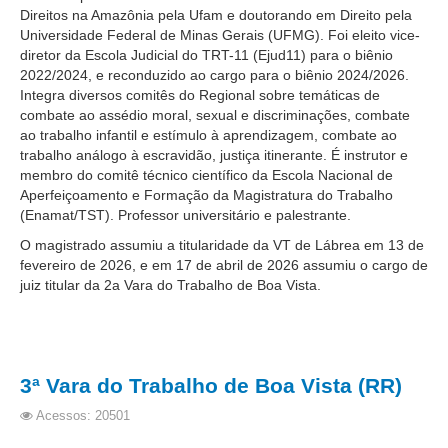
Direitos na Amazônia pela Ufam e doutorando em Direito pela
Responsabilidade Socioambiental
Universidade Federal de Minas Gerais (UFMG). Foi eleito vice-
Comissão Permanente de Acessibilidade e Inclusão
diretor da Escola Judicial do TRT-11 (Ejud11) para o biênio
2022/2024, e reconduzido ao cargo para o biênio 2024/2026.
Escola Judicial
Integra diversos comitês do Regional sobre temáticas de
Programa Trabalho Seguro
combate ao assédio moral, sexual e discriminações, combate
ao trabalho infantil e estímulo à aprendizagem, combate ao
Coordenadoria de Saúde
trabalho análogo à escravidão, justiça itinerante. É instrutor e
membro do comitê técnico científico da Escola Nacional de
|
Aperfeiçoamento e Formação da Magistratura do Trabalho
Serviços
(Enamat/TST). Professor universitário e palestrante.
O magistrado assumiu a titularidade da VT de Lábrea em 13 de
Ação Trabalhista (Atermação)
fevereiro de 2026, e em 17 de abril de 2026 assumiu o cargo de
juiz titular da 2a Vara do Trabalho de Boa Vista.
Atermação On-line - Interior de Roraima
Atermação On-line - Interior do Amazonas
Agendamento de Reclamação Verbal
Glossário
3ª Vara do Trabalho de Boa Vista (RR)
Consulta de Pautas
Acessos: 20501
Atas de Sessões do Pleno