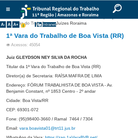
Ir para o Conteúdo
Ir para o menu
Ir para a busca
Ir para o rodapé
|
|
|
English
Português
Español
|
|
Você está aqui:
Início
>>
Institucional
>>
Composição
>>
Institucional
Varas do Trabalho
>>
Juízes Roraima
A-
A
A+
Intranet
Histórico
1ª Vara do Trabalho de Boa Vista (RR)
Presidência
Acessos: 45054
Corregedoria
Juiz GLEYDSON NEY SILVA DA ROCHA
Composição
Titular da 1ª Vara do Trabalho de Boa Vista (RR)
Desembargadores
Diretor(a) de Secretaria: RAÍSA MAFRA DE LIMA
Seções Especializadas
Endereço: FÓRUM TRABALHISTA DE BOA VISTA - Av.
Benjamin Constant, nº 1853 Centro - 2º andar
Turmas
Cidade: Boa Vista/RR
Varas do Trabalho
CEP: 69301-072
Juízes Manaus
Fone: (95)98400-3660 / Ramal 7464 / 7304
Juízes Roraima
Email:
vara.boavista01@trt11.jus.br
Juízes Interior
WhatsApp
da Vara:
https://zap.1aVaraBVB.net/