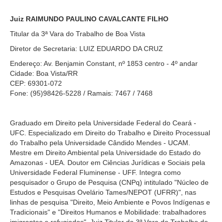
Audiências e Sessões
Juiz RAIMUNDO PAULINO CAVALCANTE FILHO
Calendário das Sessões da 1ª Turma 2026
Titular da 3ª Vara do Trabalho de Boa Vista
Calendário de Sessões da 2ª Turma - 2026
Diretor de Secretaria: LUIZ EDUARDO DA CRUZ
Calendário das Sessões da 3ª Turma 2026
Endereço: Av. Benjamin Constant, nº 1853 centro - 4º andar
Cidade: Boa Vista/RR
Calendário das Sessões do Pleno e Especializadas 2026
CEP: 69301-072
Carta de Serviços ao Cidadão
Fone: (95)98426-5228 / Ramais: 7467 / 7468
Cartilhas
Graduado em Direito pela Universidade Federal do Ceará -
Cadastro de Peritos, Tradutores e Intérpretes
UFC. Especializado em Direito do Trabalho e Direito Processual
do Trabalho pela Universidade Cândido Mendes - UCAM.
Calendários
Mestre em Direito Ambiental pela Universidade do Estado do
Amazonas - UEA. Doutor em Ciências Jurídicas e Sociais pela
Calendário Geral
Universidade Federal Fluminense - UFF. Integra como
Calendário de Eventos
pesquisador o Grupo de Pesquisa (CNPq) intitulado "Núcleo de
Estudos e Pesquisas Ovelário Tames/NEPOT (UFRR)", nas
Calendário de Eventos passados
linhas de pesquisa "Direito, Meio Ambiente e Povos Indígenas e
Calendário das Sessões
Tradicionais" e "Direitos Humanos e Mobilidade: trabalhadores