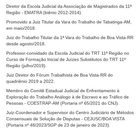
Servidores
Diretor da Escola Judicial da Associação de Magistrados da 11ª
Região - EMATRA (biênio 2012-2014).
Comitê de Segurança Permanente
Promovido a Juiz Titular da Vara do Trabalho de Tabatinga-AM,
Comitê de Combate ao Trabalho Infantil e de Estímulo à
em maio/2018.
Aprendizagem
Juiz do Trabalho Titular da 1ª Vara do Trabalho de Boa Vista-RR
Comitê de Incentivo à Participação Institucional Feminina
desde agosto/2018.
no âmbito do TRT-11
Professor-convidado da Escola Judicial do TRT 11ª Região no
Comitê de Prevenção e Enfrentamento do Assédio
Curso de Formação Inicial de Juízes Substitutos do TRT 11ª
Moral, do Assédio Sexual e da Discriminação
Região (julho/2019).
Comissão Permanente de Gestão Socioambiental
Juiz Diretor do Fórum Trabalhista de Boa Vista-RR do
Comitê Gestor do Plano de Contratações e Aquisições
quadriênio 2019 a 2022.
no Âmbito do TRT11
Membro do Comitê Estadual Judicial de Enfrentamento à
Grupo Operacional do Centro de Inteligência
Exploração do Trabalho Análogo à de Escravo e ao Tráfico de
Pessoas - COESTRAP-AM (Portaria nº 65/2021 do CNJ).
Comitê de Equidade de Raça, Gênero e Diversidade
Juiz-Coordenador e Supervisor do Centro Judiciário de Métodos
Comitê PopRuaJud
Consensuais de Solução de Disputas - CEJUSC/BOA VISTA
(Portaria nº 48/2023/SGP de 23 de janeiro de 2023).
Comissão de Justiça Itinerante
Comissão Permanente de Avaliação Documental