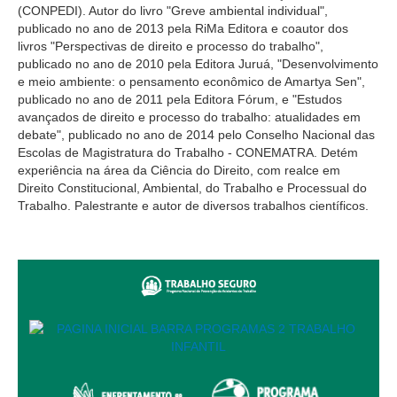
PJE
(CONPEDI). Autor do livro "Greve ambiental individual",
publicado no ano de 2013 pela RiMa Editora e coautor dos
Plantão Judiciário
livros "Perspectivas de direito e processo do trabalho",
publicado no ano de 2010 pela Editora Juruá, "Desenvolvimento
Cadastrar Processos
e meio ambiente: o pensamento econômico de Amartya Sen",
Listar Processos
publicado no ano de 2011 pela Editora Fórum, e "Estudos
avançados de direito e processo do trabalho: atualidades em
Portal Conciliação
debate", publicado no ano de 2014 pelo Conselho Nacional das
Escolas de Magistratura do Trabalho - CONEMATRA. Detém
Inscrição para mediação e conciliação – Cejusc 1º e 2º
experiência na área da Ciência do Direito, com realce em
grau
Direito Constitucional, Ambiental, do Trabalho e Processual do
Perguntas Frequentes
Trabalho. Palestrante e autor de diversos trabalhos científicos.
Eventos
Portal Execução
Portal Proad
Portal dos Precatórios e Requisições de
Pequeno Valor
Programa Aprendizagem