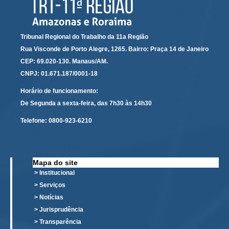
Automação e IA
Governança
Tribunal Regional do Trabalho da 11a Região
Rua Visconde de Porto Alegre, 1265. Bairro: Praça 14 de Janeiro
Governança de TI
CEP: 69.020-130. Manaus/AM.
Gestão Estratégica
CNPJ: 01.671.187/0001-18
Governança das Contratações Obras
Horário de funcionamento:
Rede de Governança Colaborativa
De Segunda a sexta-feira, das 7h30 às 14h30
Gestão de Riscos
Telefone:
0800-923-6210
Laboratório de Inovação
Assessoria de Governança de Gestão de Pessoas
Mapa do site
Sites Institucionais
> Institucional
> Serviços
Biblioteca
> Notícias
Centro de Memória
> Jurisprudência
Educação a distância
> Transparência