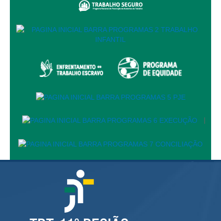
Servidores
Comitê de Segurança Permanente
Comitê de Combate ao Trabalho Infantil e de Estímulo à
Aprendizagem
Comitê de Incentivo à Participação Institucional Feminina
no âmbito do TRT-11
Comitê de Prevenção e Enfrentamento do Assédio
Moral, do Assédio Sexual e da Discriminação
Comissão Permanente de Gestão Socioambiental
|
Comitê Gestor do Plano de Contratações e Aquisições
no Âmbito do TRT11
Grupo Operacional do Centro de Inteligência
Comitê de Equidade de Raça, Gênero e Diversidade
Comitê PopRuaJud
Comissão de Justiça Itinerante
Comissão Permanente de Avaliação Documental