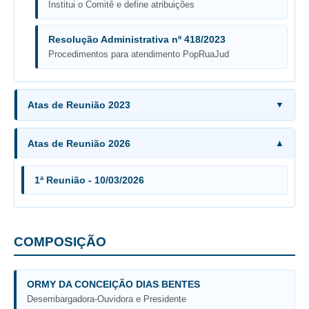
Institui o Comitê e define atribuições
Servidores
Comitê de Segurança Permanente
Resolução Administrativa nº 418/2023
Comitê de Combate ao Trabalho Infantil e de Estímulo à
Procedimentos para atendimento PopRuaJud
Aprendizagem
Comitê de Incentivo à Participação Institucional Feminina
no âmbito do TRT-11
Atas de Reunião 2023
Comitê de Prevenção e Enfrentamento do Assédio
Moral, do Assédio Sexual e da Discriminação
Atas de Reunião 2026
Comissão Permanente de Gestão Socioambiental
Comitê Gestor do Plano de Contratações e Aquisições
1ª Reunião - 10/03/2026
no Âmbito do TRT11
Grupo Operacional do Centro de Inteligência
Comitê de Equidade de Raça, Gênero e Diversidade
COMPOSIÇÃO
Comitê PopRuaJud
Comissão de Justiça Itinerante
ORMY DA CONCEIÇÃO DIAS BENTES
Comissão Permanente de Avaliação Documental
Desembargadora-Ouvidora e Presidente