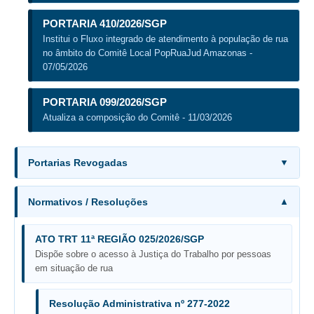
Juízes Substitutos
PORTARIA 410/2026/SGP
Diretores
Institui o Fluxo integrado de atendimento à população de rua
no âmbito do Comitê Local PopRuaJud Amazonas -
Comitês
07/05/2026
Comitê Gestor Regional do PJe
PORTARIA 099/2026/SGP
Comitê Gestor Regional do e-Gestão e de Tabelas
Atualiza a composição do Comitê - 11/03/2026
Processuais Unificadas
Comitê do Datajud
Portarias Revogadas
Comissão Regional de Pesquisa Judiciária e Ciência de
Dados
Comissão de Ética
Normativos / Resoluções
Comitê de Priorização do Primeiro Grau
ATO TRT 11ª REGIÃO 025/2026/SGP
Comissão de Uniformização de Jurisprudência
Dispõe sobre o acesso à Justiça do Trabalho por pessoas
Comitê de Gestão de Pessoas
em situação de rua
Comissão de Vitaliciamento
Resolução Administrativa nº 277-2022
Comitê de Atenção Integral à Saúde de Magistrados e