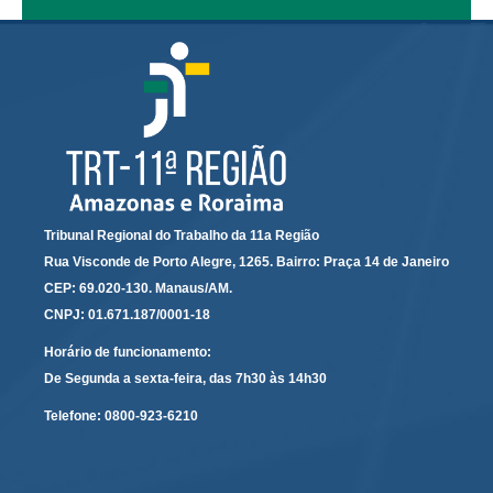
Audiências e Sessões
Calendário das Sessões da 1ª Turma 2026
Calendário de Sessões da 2ª Turma - 2026
Calendário das Sessões da 3ª Turma 2026
Calendário das Sessões do Pleno e Especializadas 2026
Carta de Serviços ao Cidadão
Tribunal Regional do Trabalho da 11a Região
Cartilhas
Rua Visconde de Porto Alegre, 1265. Bairro: Praça 14 de Janeiro
CEP: 69.020-130. Manaus/AM.
Cadastro de Peritos, Tradutores e Intérpretes
CNPJ: 01.671.187/0001-18
Calendários
Horário de funcionamento:
Calendário Geral
De Segunda a sexta-feira, das 7h30 às 14h30
Calendário de Eventos
Telefone:
0800-923-6210
Calendário de Eventos passados
Calendário das Sessões