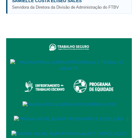
SAMIELLE COSTA ELISEU SALES
Responsabilidade Socioambiental
Servidora da Diretora da Divisão de Administração do FTBV
Comissão Permanente de Acessibilidade e Inclusão
Escola Judicial
Programa Trabalho Seguro
Coordenadoria de Saúde
|
Serviços
Ação Trabalhista (Atermação)
Atermação On-line - Interior de Roraima
Atermação On-line - Interior do Amazonas
Agendamento de Reclamação Verbal
Glossário
|
Consulta de Pautas
Atas de Sessões do Pleno