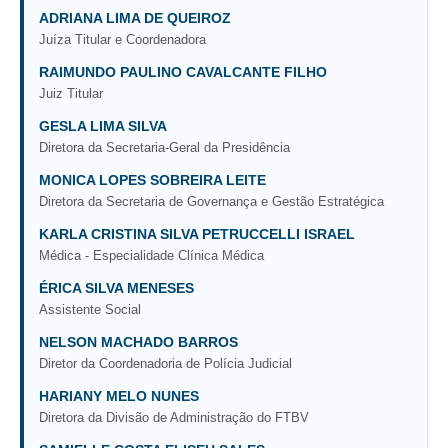
Automação e IA
ADRIANA LIMA DE QUEIROZ
Juíza Titular e Coordenadora
Governança
RAIMUNDO PAULINO CAVALCANTE FILHO
Juiz Titular
Governança de TI
GESLA LIMA SILVA
Gestão Estratégica
Diretora da Secretaria-Geral da Presidência
Governança das Contratações Obras
MONICA LOPES SOBREIRA LEITE
Rede de Governança Colaborativa
Diretora da Secretaria de Governança e Gestão Estratégica
Gestão de Riscos
KARLA CRISTINA SILVA PETRUCCELLI ISRAEL
Laboratório de Inovação
Médica - Especialidade Clínica Médica
Assessoria de Governança de Gestão de Pessoas
ÉRICA SILVA MENESES
Assistente Social
Sites Institucionais
NELSON MACHADO BARROS
Diretor da Coordenadoria de Polícia Judicial
Biblioteca
HARIANY MELO NUNES
Centro de Memória
Diretora da Divisão de Administração do FTBV
Educação a distância