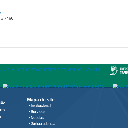
r
 e 7466
 um asterisco (*) são obrigatórios.
egunda a sexta - 7h30 às 14h30
|
o
Mapa do site
ião
> Institucional
rto
> Serviços
:
> Notícias
o
> Jurisprudência