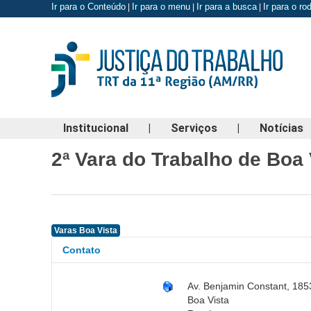
Ir para o Conteúdo
Ir para o menu
Ir para a busca
Ir para o r
|
|
|
Institucional
|
Serviços
|
Notícias
2ª Vara do Trabalho de Boa 
Varas Boa Vista
Contato
Av. Benjamin Constant, 185
Boa Vista