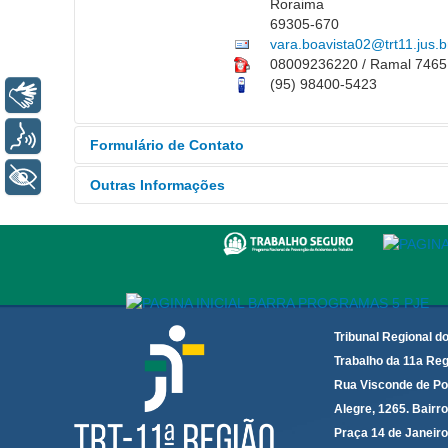
Roraima
69305-670
vara.boavista02@trt11.jus.b
08009236220 / Ramal 7465
(95) 98400-5423
Libras
Voz
Formulário de Contato
+ Acessibilidade
Outras Informações
Enviar um email. Todos os campos com
Horário de Atendimento:
S
Nome
*
Email
*
Tribunal Regional d
Trabalho da 11a Reg
Assunto
*
Rua Visconde de Po
Alegre, 1265. Bairro
Mensagem
*
Praça 14 de Janeir