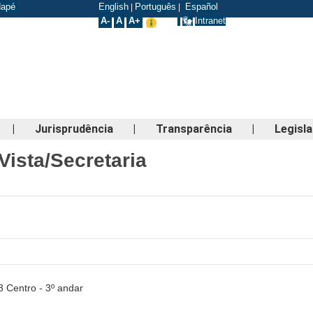
odapé
English
Português
Español
|
|
A-
A
A+
Intranet
|
Jurisprudência
|
Transparência
|
Legisl
Vista/Secretaria
3 Centro - 3º andar