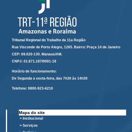
Servidores
Comitê de Segurança Permanente
Comitê de Combate ao Trabalho Infantil e de Estímulo à
Aprendizagem
Comitê de Incentivo à Participação Institucional Feminina
Tribunal Regional do Trabalho da 11a Região
no âmbito do TRT-11
Me envie uma cópia
Rua Visconde de Porto Alegre, 1265. Bairro: Praça 14 de Janeiro
Comitê de Prevenção e Enfrentamento do Assédio
CEP: 69.020-130. Manaus/AM.
Moral, do Assédio Sexual e da Discriminação
CNPJ: 01.671.187/0001-18
Comissão Permanente de Gestão Socioambiental
Enviar email
Horário de funcionamento:
Comitê Gestor do Plano de Contratações e Aquisições
De Segunda a sexta-feira, das 7h30 às 14h30
no Âmbito do TRT11
Telefone:
0800-923-6210
Grupo Operacional do Centro de Inteligência
Comitê de Equidade de Raça, Gênero e Diversidade
Comitê PopRuaJud
Mapa do site
Comissão de Justiça Itinerante
> Institucional
> Serviços
Comissão Permanente de Avaliação Documental