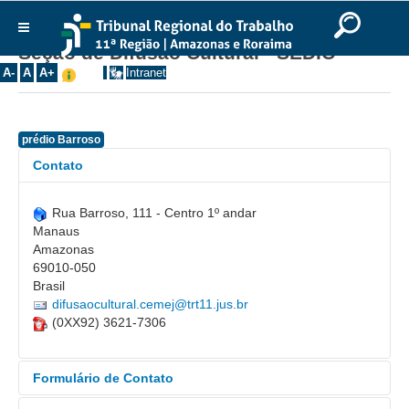
Ir para o Conteúdo
Ir para o menu
Ir para a busca
Ir para o rodapé
|
|
|
English
Português
Español
|
|
Seção de Difusão Cultural - SEDIC
Institucional
A-
A
A+
Intranet
Histórico
Presidência
prédio Barroso
Corregedoria
Contato
Composição
Rua Barroso, 111 - Centro 1º andar
Desembargadores
Manaus
Seções Especializadas
Amazonas
69010-050
Turmas
Brasil
Varas do Trabalho
difusaocultural.cemej@trt11.jus.br
(0XX92) 3621-7306
Juízes Manaus
Juízes Roraima
Formulário de Contato
Juízes Interior