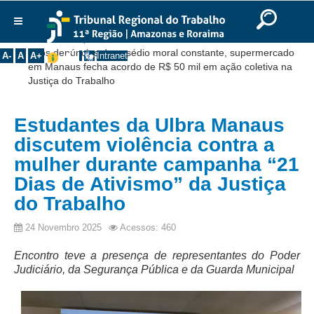
Ir para o Conteúdo
Ir para o menu
Ir para a busca
Ir para o rodapé
|
|
|
English
Português
Español
|
|
Você está aqui:
Início
>>
Notícias
>>
Institucional
Após denúncias de assédio moral constante, supermercado
A-
A
A+
Intranet
em Manaus fecha acordo de R$ 50 mil em ação coletiva na
Histórico
Justiça do Trabalho
Presidência
Corregedoria
Estudantes da Ulbra Manaus
Composição
discutem violência contra a
mulher durante campanha “21
Desembargadores
Dias de Ativismo” da Justiça
Seções Especializadas
do Trabalho
Turmas
24 Novembro 2025
Acessos: 460
Varas do Trabalho
Juízes Manaus
Encontro teve a presença de representantes do Poder
Judiciário, da Segurança Pública e da Guarda Municipal
Juízes Roraima
Juízes Interior