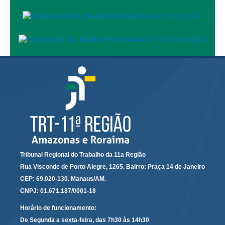
PJE
|
Plantão Judiciário
Cadastrar Processos
Listar Processos
Portal Conciliação
Inscrição para mediação e conciliação – Cejusc 1º e 2º
grau
Perguntas Frequentes
Eventos
Portal Execução
Tribunal Regional do Trabalho da 11a Região
Portal Proad
Rua Visconde de Porto Alegre, 1265. Bairro: Praça 14 de Janeiro
CEP: 69.020-130. Manaus/AM.
Portal dos Precatórios e Requisições de
CNPJ: 01.671.187/0001-18
Pequeno Valor
Horário de funcionamento:
Programa Aprendizagem
De Segunda a sexta-feira, das 7h30 às 14h30