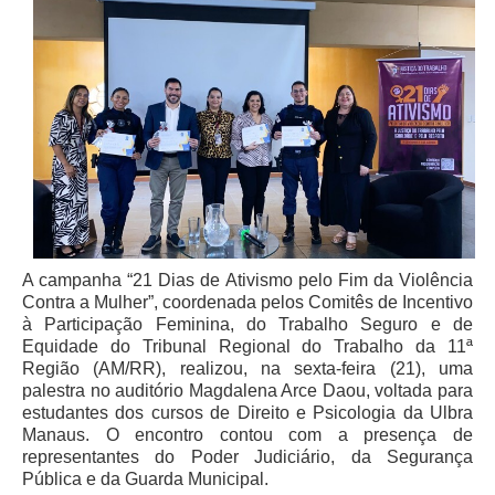
Juízes Substitutos
Diretores
Comitês
Comitê Gestor Regional do PJe
Comitê Gestor Regional do e-Gestão e de Tabelas
Processuais Unificadas
Comitê do Datajud
Comissão Regional de Pesquisa Judiciária e Ciência de
A campanha “21 Dias de Ativismo pelo Fim da Violência
Dados
Contra a Mulher”, coordenada pelos Comitês de Incentivo
Comissão de Ética
à Participação Feminina, do Trabalho Seguro e de
Equidade do Tribunal Regional do Trabalho da 11ª
Comitê de Priorização do Primeiro Grau
Região (AM/RR), realizou, na sexta-feira (21), uma
Comissão de Uniformização de Jurisprudência
palestra no auditório Magdalena Arce Daou, voltada para
estudantes dos cursos de Direito e Psicologia da Ulbra
Comitê de Gestão de Pessoas
Manaus. O encontro contou com a presença de
Comissão de Vitaliciamento
representantes do Poder Judiciário, da Segurança
Pública e da Guarda Municipal.
Comitê de Atenção Integral à Saúde de Magistrados e