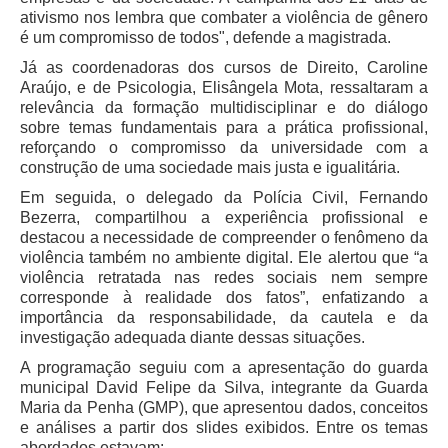
Automação e IA
ativismo nos lembra que combater a violência de gênero
é um compromisso de todos", defende a magistrada.
Governança
Já as coordenadoras dos cursos de Direito, Caroline
Araújo, e de Psicologia, Elisângela Mota, ressaltaram a
Governança de TI
relevância da formação multidisciplinar e do diálogo
sobre temas fundamentais para a prática profissional,
Gestão Estratégica
reforçando o compromisso da universidade com a
Governança das Contratações Obras
construção de uma sociedade mais justa e igualitária.
Rede de Governança Colaborativa
Em seguida, o delegado da Polícia Civil, Fernando
Bezerra, compartilhou a experiência profissional e
Gestão de Riscos
destacou a necessidade de compreender o fenômeno da
Laboratório de Inovação
violência também no ambiente digital. Ele alertou que “a
violência retratada nas redes sociais nem sempre
Assessoria de Governança de Gestão de Pessoas
corresponde à realidade dos fatos”, enfatizando a
importância da responsabilidade, da cautela e da
Sites Institucionais
investigação adequada diante dessas situações.
A programação seguiu com a apresentação do guarda
Biblioteca
municipal David Felipe da Silva, integrante da Guarda
Centro de Memória
Maria da Penha (GMP), que apresentou dados, conceitos
e análises a partir dos slides exibidos. Entre os temas
Educação a distância
abordados estavam: