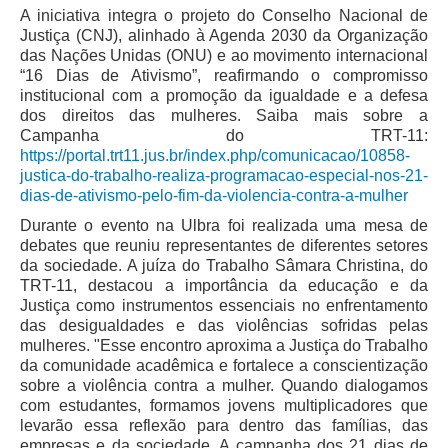
Servidores
A iniciativa integra o projeto do Conselho Nacional de
Justiça (CNJ), alinhado à Agenda 2030 da Organização
Comitê de Segurança Permanente
das Nações Unidas (ONU) e ao movimento internacional
Comitê de Combate ao Trabalho Infantil e de Estímulo à
“16 Dias de Ativismo”, reafirmando o compromisso
Aprendizagem
institucional com a promoção da igualdade e a defesa
dos direitos das mulheres. Saiba mais sobre a
Comitê de Incentivo à Participação Institucional Feminina
Campanha do TRT-11:
no âmbito do TRT-11
https://portal.trt11.jus.br/index.php/comunicacao/10858-
justica-do-trabalho-realiza-programacao-especial-nos-21-
Comitê de Prevenção e Enfrentamento do Assédio
dias-de-ativismo-pelo-fim-da-violencia-contra-a-mulher
Moral, do Assédio Sexual e da Discriminação
Durante o evento na Ulbra foi realizada uma mesa de
Comissão Permanente de Gestão Socioambiental
debates que reuniu representantes de diferentes setores
Comitê Gestor do Plano de Contratações e Aquisições
da sociedade. A juíza do Trabalho Sâmara Christina, do
no Âmbito do TRT11
TRT-11, destacou a importância da educação e da
Justiça como instrumentos essenciais no enfrentamento
Grupo Operacional do Centro de Inteligência
das desigualdades e das violências sofridas pelas
Comitê de Equidade de Raça, Gênero e Diversidade
mulheres. "Esse encontro aproxima a Justiça do Trabalho
da comunidade acadêmica e fortalece a conscientização
Comitê PopRuaJud
sobre a violência contra a mulher. Quando dialogamos
Comissão de Justiça Itinerante
com estudantes, formamos jovens multiplicadores que
levarão essa reflexão para dentro das famílias, das
Comissão Permanente de Avaliação Documental
empresas e da sociedade. A campanha dos 21 dias de