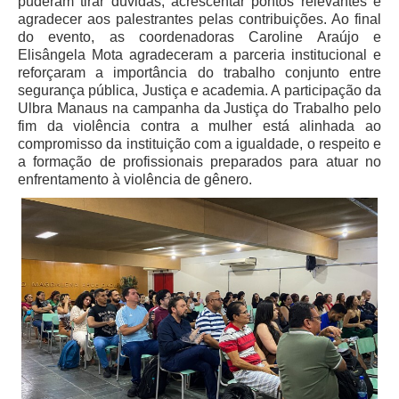
puderam tirar dúvidas, acrescentar pontos relevantes e
agradecer aos palestrantes pelas contribuições. Ao final
Audiências e Sessões
do evento, as coordenadoras Caroline Araújo e
Elisângela Mota agradeceram a parceria institucional e
Calendário das Sessões da 1ª Turma 2026
reforçaram a importância do trabalho conjunto entre
Calendário de Sessões da 2ª Turma - 2026
segurança pública, Justiça e academia. A participação da
Ulbra Manaus na campanha da Justiça do Trabalho pelo
Calendário das Sessões da 3ª Turma 2026
fim da violência contra a mulher está alinhada ao
Calendário das Sessões do Pleno e Especializadas 2026
compromisso da instituição com a igualdade, o respeito e
a formação de profissionais preparados para atuar no
Carta de Serviços ao Cidadão
enfrentamento à violência de gênero.
Cartilhas
Cadastro de Peritos, Tradutores e Intérpretes
Calendários
Calendário Geral
Calendário de Eventos
Calendário de Eventos passados
Calendário das Sessões