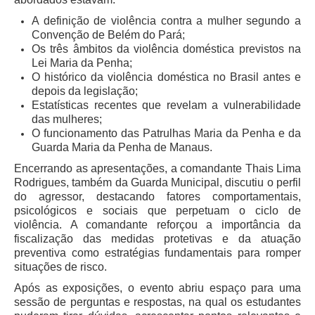
Responsabilidade Socioambiental
A definição de violência contra a mulher segundo a
Comissão Permanente de Acessibilidade e Inclusão
Convenção de Belém do Pará;
Os três âmbitos da violência doméstica previstos na
Escola Judicial
Lei Maria da Penha;
O histórico da violência doméstica no Brasil antes e
Programa Trabalho Seguro
depois da legislação;
Coordenadoria de Saúde
Estatísticas recentes que revelam a vulnerabilidade
das mulheres;
|
O funcionamento das Patrulhas Maria da Penha e da
Guarda Maria da Penha de Manaus.
Serviços
Encerrando as apresentações, a comandante Thais Lima
Rodrigues, também da Guarda Municipal, discutiu o perfil
Ação Trabalhista (Atermação)
do agressor, destacando fatores comportamentais,
Atermação On-line - Interior de Roraima
psicológicos e sociais que perpetuam o ciclo de
violência. A comandante reforçou a importância da
Atermação On-line - Interior do Amazonas
fiscalização das medidas protetivas e da atuação
Agendamento de Reclamação Verbal
preventiva como estratégias fundamentais para romper
situações de risco.
Glossário
Após as exposições, o evento abriu espaço para uma
Consulta de Pautas
sessão de perguntas e respostas, na qual os estudantes
Atas de Sessões do Pleno