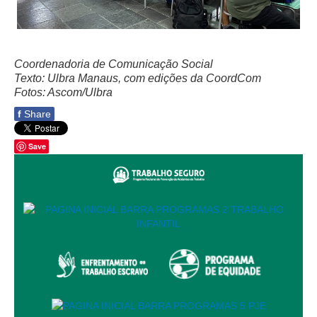
Calendário das Correições
Calendário de Suspensão
Calendário da Justiça Itinerante
Coordenadoria de Comunicação Social
Certidões
Texto: Ulbra Manaus, com edições da CoordCom
Concursos
Fotos: Ascom/Ulbra
Contas abertas em nome dos beneficiários
f
Share
Diários Eletrônicos
Save
e-Doc
Espaço do Servidor
Guias de recolhimento
Leilão Público
Mapa do site
META 9 do CNJ
Pauta Digital