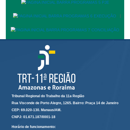
Automação e IA
|
Governança
Governança de TI
Gestão Estratégica
Governança das Contratações Obras
Rede de Governança Colaborativa
Gestão de Riscos
Laboratório de Inovação
Assessoria de Governança de Gestão de Pessoas
Tribunal Regional do Trabalho da 11a Região
Sites Institucionais
Rua Visconde de Porto Alegre, 1265. Bairro: Praça 14 de Janeiro
Biblioteca
CEP: 69.020-130. Manaus/AM.
Centro de Memória
CNPJ: 01.671.187/0001-18
Educação a distância
Horário de funcionamento: