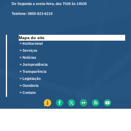
De Segunda a sexta-feira, das 7h30 às 14h30
Responsabilidade Socioambiental
Comissão Permanente de Acessibilidade e Inclusão
Telefone:
0800-923-6210
Escola Judicial
Programa Trabalho Seguro
Mapa do site
Coordenadoria de Saúde
> Institucional
> Serviços
|
> Notícias
Serviços
> Jurisprudência
> Transparência
Ação Trabalhista (Atermação)
> Legislação
Atermação On-line - Interior de Roraima
> Ouvidoria
> Contato
Atermação On-line - Interior do Amazonas
Agendamento de Reclamação Verbal
Glossário
Consulta de Pautas
Atas de Sessões do Pleno