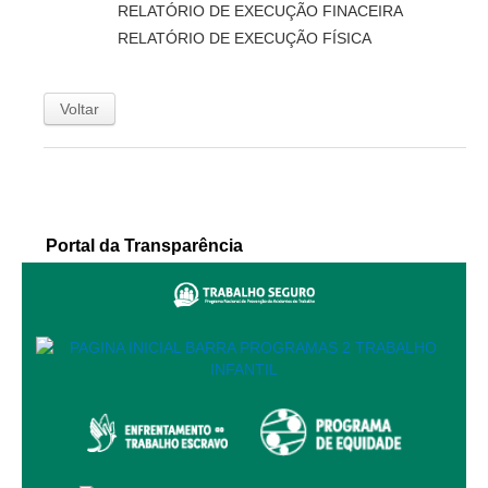
RELATÓRIO DE EXECUÇÃO FINACEIRA
Servidores
RELATÓRIO DE EXECUÇÃO FÍSICA
Comitê de Segurança Permanente
Comitê de Combate ao Trabalho Infantil e de Estímulo à
Aprendizagem
Voltar
Comitê de Incentivo à Participação Institucional Feminina
no âmbito do TRT-11
Comitê de Prevenção e Enfrentamento do Assédio
Moral, do Assédio Sexual e da Discriminação
Portal da Transparência
Comissão Permanente de Gestão Socioambiental
Comitê Gestor do Plano de Contratações e Aquisições
no Âmbito do TRT11
Grupo Operacional do Centro de Inteligência
Comitê de Equidade de Raça, Gênero e Diversidade
Comitê PopRuaJud
Comissão de Justiça Itinerante
Comissão Permanente de Avaliação Documental