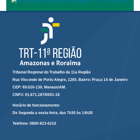
Automação e IA
Governança
Governança de TI
Gestão Estratégica
Governança das Contratações Obras
Rede de Governança Colaborativa
Gestão de Riscos
Tribunal Regional do Trabalho da 11a Região
Laboratório de Inovação
Rua Visconde de Porto Alegre, 1265. Bairro: Praça 14 de Janeiro
CEP: 69.020-130. Manaus/AM.
Assessoria de Governança de Gestão de Pessoas
CNPJ: 01.671.187/0001-18
Sites Institucionais
Horário de funcionamento:
De Segunda a sexta-feira, das 7h30 às 14h30
Biblioteca
Telefone:
0800-923-6210
Centro de Memória
Educação a distância