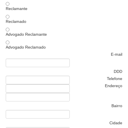
Juízes Substitutos
Reclamante
Diretores
Reclamado
Comitês
Comitê Gestor Regional do PJe
Advogado Reclamante
Comitê Gestor Regional do e-Gestão e de Tabelas
Advogado Reclamado
Processuais Unificadas
E-mail
Comitê do Datajud
Comissão Regional de Pesquisa Judiciária e Ciência de
DDD
Dados
Telefone
Comissão de Ética
Endereço
Comitê de Priorização do Primeiro Grau
Comissão de Uniformização de Jurisprudência
Bairro
Comitê de Gestão de Pessoas
Comissão de Vitaliciamento
Cidade
Comitê de Atenção Integral à Saúde de Magistrados e