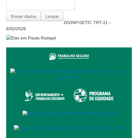
Automação e IA
Governança
DIVINF/SETIC TRT-11 –
6/02/2026
Governança de TI
Gestão Estratégica
Governança das Contratações Obras
Rede de Governança Colaborativa
Gestão de Riscos
Laboratório de Inovação
Assessoria de Governança de Gestão de Pessoas
Sites Institucionais
Biblioteca
Centro de Memória
|
Educação a distância