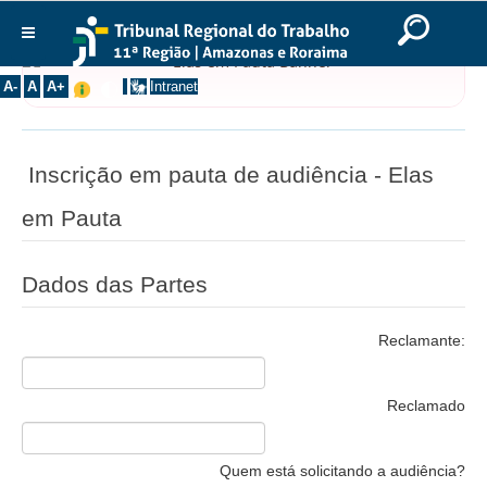
Ir para o Conteúdo
Ir para o menu
Ir para a busca
Ir para o rodapé
|
|
|
English
Português
Español
|
|
Institucional
A-
A
A+
Intranet
Histórico
Presidência
Inscrição em pauta de audiência - Elas
Corregedoria
em Pauta
Composição
Desembargadores
Dados das Partes
Seções Especializadas
Turmas
Reclamante:
Varas do Trabalho
Juízes Manaus
Reclamado
Juízes Roraima
Juízes Interior
Quem está solicitando a audiência?