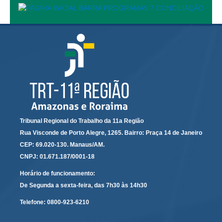
Responsabilidade Socioambiental
Comissão Permanente de Acessibilidade e Inclusão
Escola Judicial
Programa Trabalho Seguro
Coordenadoria de Saúde
|
Serviços
Tribunal Regional do Trabalho da 11a Região
Ação Trabalhista (Atermação)
Rua Visconde de Porto Alegre, 1265. Bairro: Praça 14 de Janeiro
Atermação On-line - Interior de Roraima
CEP: 69.020-130. Manaus/AM.
CNPJ: 01.671.187/0001-18
Atermação On-line - Interior do Amazonas
Horário de funcionamento:
Agendamento de Reclamação Verbal
De Segunda a sexta-feira, das 7h30 às 14h30
Glossário
Telefone:
0800-923-6210
Consulta de Pautas
Atas de Sessões do Pleno