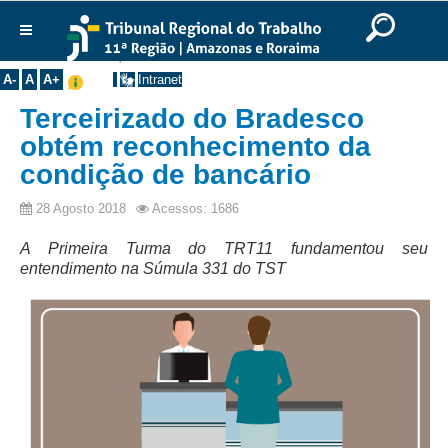
Ir para o Conteúdo
Ir para o menu
Ir para a busca
Ir para o rodapé
|
|
|
English
Português
Español
|
|
Você está aqui:
Início
>>
Notícias
>>
Todas as Notícias
Institucional
A-
A
A+
Intranet
Histórico
Terceirizado do Bradesco
Presidência
obtém reconhecimento da
condição de bancário
Corregedoria
Composição
28 Agosto 2018
Acessos: 1686
Desembargadores
A Primeira Turma do TRT11 fundamentou seu
Seções Especializadas
entendimento na Súmula 331 do TST
Turmas
Varas do Trabalho
Juízes Manaus
Juízes Roraima
Juízes Interior