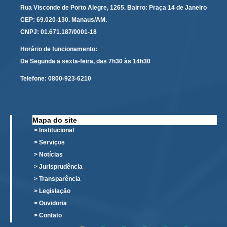
Calendário das Correições
Rua Visconde de Porto Alegre, 1265. Bairro: Praça 14 de Janeiro
Calendário de Suspensão
CEP: 69.020-130. Manaus/AM.
CNPJ: 01.671.187/0001-18
Calendário da Justiça Itinerante
Certidões
Horário de funcionamento:
De Segunda a sexta-feira, das 7h30 às 14h30
Concursos
Telefone:
0800-923-6210
Contas abertas em nome dos beneficiários
Diários Eletrônicos
e-Doc
Mapa do site
Espaço do Servidor
> Institucional
> Serviços
Guias de recolhimento
> Notícias
Leilão Público
> Jurisprudência
Mapa do site
> Transparência
> Legislação
META 9 do CNJ
> Ouvidoria
Pauta Digital
> Contato