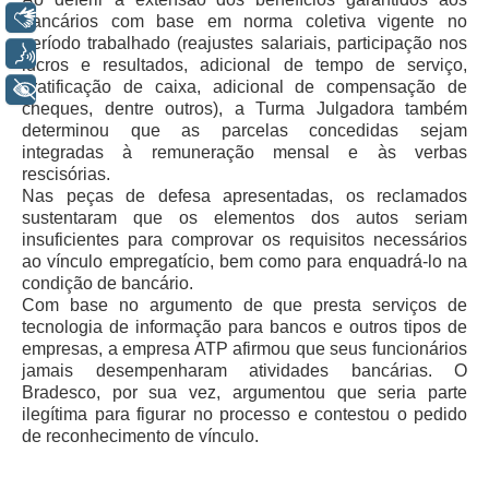
Libras
Automação e IA
bancários com base em norma coletiva vigente no
período trabalhado (reajustes salariais, participação nos
Voz
lucros e resultados, adicional de tempo de serviço,
Governança
gratificação de caixa, adicional de compensação de
+ Acessibilidade
cheques, dentre outros), a Turma Julgadora também
Governança de TI
determinou que as parcelas concedidas sejam
Gestão Estratégica
integradas à remuneração mensal e às verbas
rescisórias.
Governança das Contratações Obras
Nas peças de defesa apresentadas, os reclamados
Rede de Governança Colaborativa
sustentaram que os elementos dos autos seriam
insuficientes para comprovar os requisitos necessários
Gestão de Riscos
ao vínculo empregatício, bem como para enquadrá-lo na
Laboratório de Inovação
condição de bancário.
Com base no argumento de que presta serviços de
Assessoria de Governança de Gestão de Pessoas
tecnologia de informação para bancos e outros tipos de
empresas, a empresa ATP afirmou que seus funcionários
Sites Institucionais
jamais desempenharam atividades bancárias. O
Bradesco, por sua vez, argumentou que seria parte
Biblioteca
ilegítima para figurar no processo e contestou o pedido
de reconhecimento de vínculo.
Centro de Memória
Educação a distância