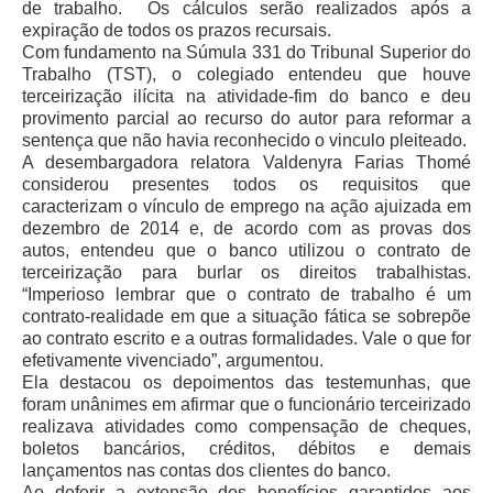
de trabalho. Os cálculos serão realizados após a
Servidores
expiração de todos os prazos recursais.
Comitê de Segurança Permanente
Com fundamento na Súmula 331 do Tribunal Superior do
Trabalho (TST), o colegiado entendeu que houve
Comitê de Combate ao Trabalho Infantil e de Estímulo à
terceirização ilícita na atividade-fim do banco e deu
Aprendizagem
provimento parcial ao recurso do autor para reformar a
Comitê de Incentivo à Participação Institucional Feminina
sentença que não havia reconhecido o vinculo pleiteado.
no âmbito do TRT-11
A desembargadora relatora Valdenyra Farias Thomé
considerou presentes todos os requisitos que
Comitê de Prevenção e Enfrentamento do Assédio
caracterizam o vínculo de emprego na ação ajuizada em
Moral, do Assédio Sexual e da Discriminação
dezembro de 2014 e, de acordo com as provas dos
Comissão Permanente de Gestão Socioambiental
autos, entendeu que o banco utilizou o contrato de
terceirização para burlar os direitos trabalhistas.
Comitê Gestor do Plano de Contratações e Aquisições
“Imperioso lembrar que o contrato de trabalho é um
no Âmbito do TRT11
contrato-realidade em que a situação fática se sobrepõe
ao contrato escrito e a outras formalidades. Vale o que for
Grupo Operacional do Centro de Inteligência
efetivamente vivenciado”, argumentou.
Comitê de Equidade de Raça, Gênero e Diversidade
Ela destacou os depoimentos das testemunhas, que
foram unânimes em afirmar que o funcionário terceirizado
Comitê PopRuaJud
realizava atividades como compensação de cheques,
Comissão de Justiça Itinerante
boletos bancários, créditos, débitos e demais
lançamentos nas contas dos clientes do banco.
Comissão Permanente de Avaliação Documental
Ao deferir a extensão dos benefícios garantidos aos