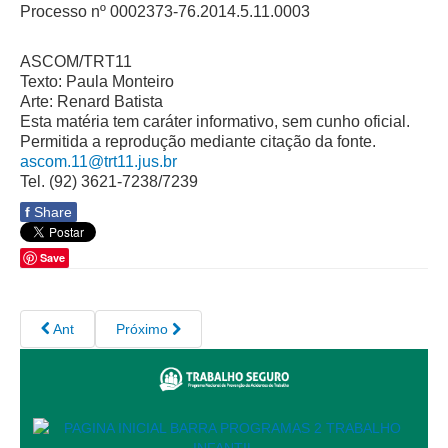
Processo nº 0002373-76.2014.5.11.0003
Responsabilidade Socioambiental
Comissão Permanente de Acessibilidade e Inclusão
ASCOM/TRT11
Escola Judicial
Texto: Paula Monteiro
Arte: Renard Batista
Programa Trabalho Seguro
Esta matéria tem caráter informativo, sem cunho oficial.
Coordenadoria de Saúde
Permitida a reprodução mediante citação da fonte.
ascom.11@trt11.jus.br
|
Tel. (92) 3621-7238/7239
f
Share
Serviços
Save
Ação Trabalhista (Atermação)
Atermação On-line - Interior de Roraima
Atermação On-line - Interior do Amazonas
Ant
Próximo
Agendamento de Reclamação Verbal
Glossário
Consulta de Pautas
Atas de Sessões do Pleno