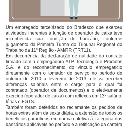
Juízes Substitutos
Diretores
Comitês
Um empregado terceirizado do Bradesco que exerceu
atividades inerentes à função de operador de caixa teve
Comitê Gestor Regional do PJe
reconhecida sua condição de bancário, conforme
Comitê Gestor Regional do e-Gestão e de Tabelas
julgamento da Primeira Turma do Tribunal Regional do
Processuais Unificadas
Trabalho da 11ª Região - AM/RR (TRT11).
Em decorrência da declaração de nulidade do contrato
Comitê do Datajud
firmado com a empregadora ATP Tecnologia e Produtos
Comissão Regional de Pesquisa Judiciária e Ciência de
S.A. e do reconhecimento do vínculo empregatício
Dados
diretamente com o tomador de serviço no período de
outubro de 2010 a fevereiro de 2013, ele vai receber
Comissão de Ética
diferenças salariais entre o cargo para o qual foi
Comitê de Priorização do Primeiro Grau
contratado (operador de documentos) e o efetivamente
exercido (operador de caixa) com reflexos em 13º salário,
Comissão de Uniformização de Jurisprudência
férias e FGTS.
Também foram deferidos ao reclamante os pedidos de
Comitê de Gestão de Pessoas
horas extras além da sexta diária, a extensão de todos os
Comissão de Vitaliciamento
benefícios garantidos em norma coletiva à categoria dos
bancários aplicáveis ao período e a retificação da carteira
Comitê de Atenção Integral à Saúde de Magistrados e