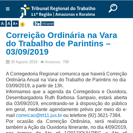
Ir para o Conteúdo
Ir para o menu
Ir para a busca
Ir para o rodapé
|
|
|
English
Português
Español
|
|
Você está aqui:
Início
>>
Notícias
>>
Todas as Notícias
Institucional
A-
A
A+
Intranet
Histórico
Correição Ordinária na Vara
Presidência
do Trabalho de Parintins –
03/09/2019
Corregedoria
Composição
30 Agosto 2019
Acessos: 788
Desembargadores
A Corregedoria Regional comunica que haverá Correição
Seções Especializadas
Ordinária Anual na Vara do Trabalho de Parintins no dia
03/09/2019, a partir de 13h.
Turmas
Informamos que a agenda da Corregedora e Ouvidora,
Desembargadora Ruth Barbosa Sampaio, estará aberta
Varas do Trabalho
dia 03/09/2019, encontrando-se à disposição do público
Juízes Manaus
em geral, mediante agendamento prévio por meio do e-
mail
correicao@trt11.jus.br
ou telefone (92) 3621-7384.
Juízes Roraima
Por ocasião da Correição Ordinária, será realizada
Juízes Interior
também a Ação da Ouvidoria Itinerante, no dia 4/09/2019,