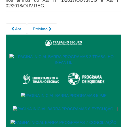
nos termos do Ato nº 1/2017/OUV.REG e Ato nº
Juízes Substitutos
02/2018/OUV.REG.
Diretores
Comitês
Ant
Próximo
Comitê Gestor Regional do PJe
Comitê Gestor Regional do e-Gestão e de Tabelas
Processuais Unificadas
Comitê do Datajud
Comissão Regional de Pesquisa Judiciária e Ciência de
Dados
Comissão de Ética
Comitê de Priorização do Primeiro Grau
Comissão de Uniformização de Jurisprudência
Comitê de Gestão de Pessoas
|
Comissão de Vitaliciamento
Comitê de Atenção Integral à Saúde de Magistrados e