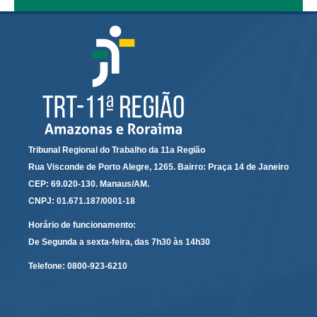
Servidores
Comitê de Segurança Permanente
Comitê de Combate ao Trabalho Infantil e de Estímulo à
Aprendizagem
Comitê de Incentivo à Participação Institucional Feminina
no âmbito do TRT-11
Comitê de Prevenção e Enfrentamento do Assédio
Moral, do Assédio Sexual e da Discriminação
Tribunal Regional do Trabalho da 11a Região
Comissão Permanente de Gestão Socioambiental
Rua Visconde de Porto Alegre, 1265. Bairro: Praça 14 de Janeiro
Comitê Gestor do Plano de Contratações e Aquisições
CEP: 69.020-130. Manaus/AM.
no Âmbito do TRT11
CNPJ: 01.671.187/0001-18
Grupo Operacional do Centro de Inteligência
Horário de funcionamento:
Comitê de Equidade de Raça, Gênero e Diversidade
De Segunda a sexta-feira, das 7h30 às 14h30
Comitê PopRuaJud
Telefone:
0800-923-6210
Comissão de Justiça Itinerante
Comissão Permanente de Avaliação Documental