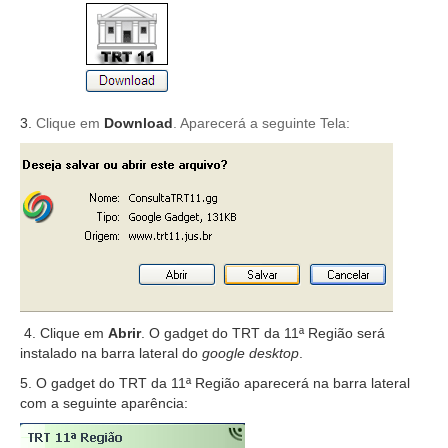
Automação e IA
Governança
Governança de TI
3.
Clique em
Download
. Aparecerá a seguinte Tela:
Gestão Estratégica
Governança das Contratações Obras
Rede de Governança Colaborativa
Gestão de Riscos
Laboratório de Inovação
Assessoria de Governança de Gestão de Pessoas
4. Clique em
Abrir
. O gadget do TRT da 11ª Região será
Sites Institucionais
instalado na barra lateral do
google desktop
.
Biblioteca
5. O gadget do TRT da 11ª Região aparecerá na barra lateral
Centro de Memória
com a seguinte aparência:
Educação a distância