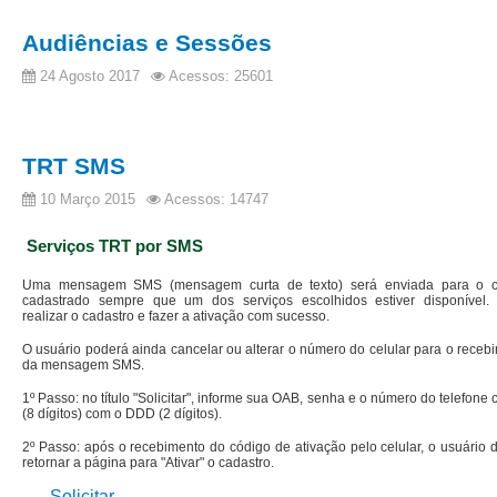
Juízes Substitutos
Diretores
Audiências e Sessões
24 Agosto 2017
Acessos: 25601
Comitês
Comitê Gestor Regional do PJe
TRT SMS
Comitê Gestor Regional do e-Gestão e de Tabelas
Processuais Unificadas
10 Março 2015
Acessos: 14747
Comitê do Datajud
Serviços TRT por SMS
Comissão Regional de Pesquisa Judiciária e Ciência de
Dados
Uma mensagem SMS (mensagem curta de texto) será enviada para o ce
cadastrado sempre que um dos serviços escolhidos estiver disponível.
Comissão de Ética
realizar o cadastro e fazer a ativação com sucesso.
Comitê de Priorização do Primeiro Grau
O usuário poderá ainda cancelar ou alterar o número do celular para o receb
da mensagem SMS.
Comissão de Uniformização de Jurisprudência
1º Passo: no título "Solicitar", informe sua OAB, senha e o número do telefone c
(8 dígitos) com o DDD (2 dígitos).
Comitê de Gestão de Pessoas
2º Passo: após o recebimento do código de ativação pelo celular, o usuário 
Comissão de Vitaliciamento
retornar a página para "Ativar" o cadastro.
Comitê de Atenção Integral à Saúde de Magistrados e
Solicitar