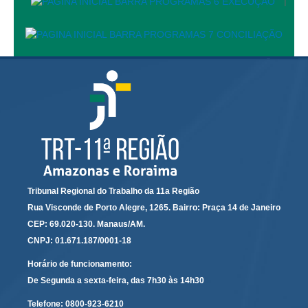
|
Todas as Notícias
Buscar Notícias
Comunicados
Campanhas
Galeria de Fotos
Redes Sociais
Fale com a Comunicação
Logomarca
Tribunal Regional do Trabalho da 11a Região
|
Rua Visconde de Porto Alegre, 1265. Bairro: Praça 14 de Janeiro
Jurisprudência
CEP: 69.020-130. Manaus/AM.
CNPJ: 01.671.187/0001-18
Consulta Jurisprudencial
Falcão - Busca por Jurisprudência
Horário de funcionamento:
De Segunda a sexta-feira, das 7h30 às 14h30
Pangea - precedentes qualificados
Telefone:
0800-923-6210
Súmulas