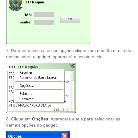
Audiências e Sessões
Calendário das Sessões da 1ª Turma 2026
Calendário de Sessões da 2ª Turma - 2026
Calendário das Sessões da 3ª Turma 2026
Calendário das Sessões do Pleno e Especializadas 2026
7. Para ter acesso a essas opções clique com o botão direito do
mouse sobre o gadget, aparecerá a seguinte tela:
Carta de Serviços ao Cidadão
Cartilhas
Cadastro de Peritos, Tradutores e Intérpretes
Calendários
Calendário Geral
Calendário de Eventos
8. Clique em
Opções
. Aparecerá a tela para selecionar as
Calendário de Eventos passados
demais opções do gadget.
Calendário das Sessões