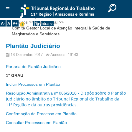
Ir para o Conteúdo
Ir para o menu
Ir para a busca
Ir para o rodapé
|
|
|
English
Português
Español
|
|
Você está aqui:
Início
>>
Institucional
>>
Comitês
>>
Institucional
Serviços
>>
Institucional
>>
A-
A
A+
Intranet
Comitê Gestor Local de Atenção Integral à Saúde de
Histórico
Magistrados e Servidores
Presidência
Plantão Judiciário
Corregedoria
18 Dezembro 2017
Acessos: 19143
Composição
Portaria do Plantão Judiciário
Desembargadores
1° GRAU
Seções Especializadas
Incluir Processos em Plantão
Turmas
Dispõe sobre o Plantão
Resolução Administrativa nº 066/2018 -
Varas do Trabalho
Judiciário no âmbito do Tribunal Regional do Trabalho da
11ª Região e dá outras providências.
Juízes Manaus
Confirmação de Processo em Plantão
Juízes Roraima
Consultar Processos em Plantão
Juízes Interior