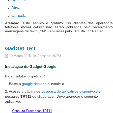
Servidores
Ativar
Comitê de Segurança Permanente
Cancelar
Comitê de Combate ao Trabalho Infantil e de Estímulo à
Atenção
: Este serviço é gratuito. Os clientes das operador
Aprendizagem
telefonia móvel celular não serão cobrados pelo recebiment
mensagens de texto (SMS) enviadas pelo TRT da 11ª Região..
Comitê de Incentivo à Participação Institucional Feminina
no âmbito do TRT-11
Comitê de Prevenção e Enfrentamento do Assédio
GadGet TRT
Moral, do Assédio Sexual e da Discriminação
10 Março 2015
Acessos: 26988
Comissão Permanente de Gestão Socioambiental
Comitê Gestor do Plano de Contratações e Aquisições
Instalação do Gadget Google
no Âmbito do TRT11
Para instalar o gadget :
Grupo Operacional do Centro de Inteligência
1. Baixe o
google desktop
e instale-o.
Comitê de Equidade de Raça, Gênero e Diversidade
2. Acesse a página de
pesquisa de aplicativos disponíveis
e
Comitê PopRuaJud
pesquise
TRT11
ou
clique aqui
. Deve aparecer o seguinte
Comissão de Justiça Itinerante
aplicativo:
Comissão Permanente de Avaliação Documental