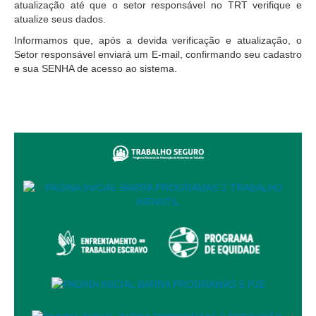
Protocolo Eletrônico
atualização até que o setor responsável no TRT verifique e
atualize seus dados.
Suspensão e Prorrogação de Prazos
Informamos que, após a devida verificação e atualização, o
Busca Geral
Setor responsável enviará um E-mail, confirmando seu cadastro
Portal de Doações do TRT11
e sua SENHA de acesso ao sistema.
Estatísticas
Pesquisa de metas Nacionais
Acessibilidade
Editais de Credenciamento
Pontos de Inclusão Digital
Monitoramento do Serviços de TIC
Conexão Inclusiva
Inscrições
Informe de Rendimentos - 2026
|
Notícias