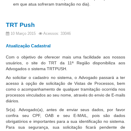
PJE
em que atua sofreram tramitação no dia).
Plantão Judiciário
Cadastrar Processos
TRT Push
Listar Processos
10 Março 2015
Acessos: 33046
Portal Conciliação
Atualização Cadastral
Inscrição para mediação e conciliação – Cejusc 1º e 2º
grau
Com o objetivo de oferecer mais uma facilidade aos nossos
usuários, o site do TRT da 11ª Região disponibiliza aos
Perguntas Frequentes
Advogados o sistema TRTPUSH.
Eventos
Ao solicitar o cadastro no sistema, o Advogado passará a ter
Portal Execução
acesso à opção de solicitação de Vistas de Processos, bem
como o acompanhamento de qualquer tramitação ocorrida nos
Portal Proad
processos vinculados ao seu nome, através do envio de E-mails
diários.
Portal dos Precatórios e Requisições de
Sr(a). Advogado(a), antes de enviar seus dados, por favor
Pequeno Valor
confira seu CPF, OAB e seu E-MAIL, pois são dados
obrigatórios e importantes para a sua identificação no sistema.
Programa Aprendizagem
Para sua segurança, sua solicitação ficará pendente de