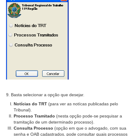
Calendário das Correições
Calendário de Suspensão
Calendário da Justiça Itinerante
Certidões
Concursos
Contas abertas em nome dos beneficiários
Diários Eletrônicos
e-Doc
Espaço do Servidor
Guias de recolhimento
9. Basta selecionar a opção que desejar.
Leilão Público
Notícias do TRT
(para ver as notícas publicadas pelo
Mapa do site
Tribunal).
META 9 do CNJ
Processo Tramitado
(nesta opção pode-se pesquisar a
tramitação de um determinado processo).
Pauta Digital
Consulta Processo
(opção em que o advogado, com sua
senha e OAB cadastrados, pode consultar quais processos