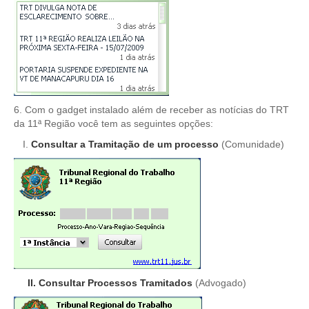
Responsabilidade Socioambiental
Comissão Permanente de Acessibilidade e Inclusão
Escola Judicial
Programa Trabalho Seguro
Coordenadoria de Saúde
6. Com o gadget instalado além de receber as notícias do TRT
|
da 11ª Região você tem as seguintes opções:
Consultar a Tramitação de um processo
(Comunidade)
Serviços
Ação Trabalhista (Atermação)
Atermação On-line - Interior de Roraima
Atermação On-line - Interior do Amazonas
Agendamento de Reclamação Verbal
Glossário
II. Consultar Processos Tramitados
(Advogado)
Consulta de Pautas
Atas de Sessões do Pleno