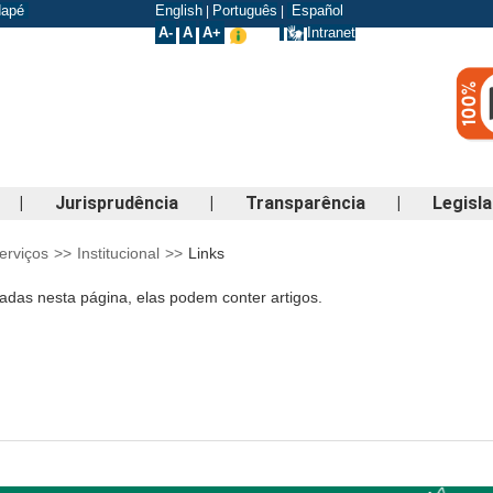
odapé
English
Português
Español
|
|
A-
A
A+
Intranet
|
Jurisprudência
|
Transparência
|
Legisl
erviços
>>
Institucional
>>
Links
adas nesta página, elas podem conter artigos.