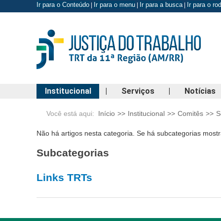
Ir para o Conteúdo
Ir para o menu
Ir para a busca
Ir para o r
|
|
|
Institucional
|
Serviços
|
Notícias
Você está aqui:
Início
>>
Institucional
>>
Comitês
>>
S
Não há artigos nesta categoria. Se há subcategorias mostr
Subcategorias
Links TRTs