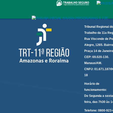
Tribunal Regional d
Trabalho da 11a Reg
Rua Visconde de Po
Alegre, 1265. Bairro
Praça 14 de Janeir
CEP: 69.020-130.
Manaus/AM.
CNPJ: 01.671.187/0
18
Horário de
funcionamento:
De Segunda a sexta
feira, das 7h30 às 
Telefone:
0800-923-