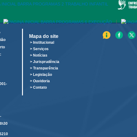
|
o
Mapa do site
ião
> Institucional
rto
> Serviços
:
> Notícias
o
> Jurisprudência
> Transparência
> Legislação
> Ouvidoria
001-
> Contato
-
14h30
6210