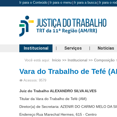
Ir para o Conteúdo
Ir para o menu
Ir para a busca
Ir para o r
|
|
|
Institucional
|
Serviços
|
Notícias
Você está aqui:
Início
>>
Institucional
>>
Composição
Vara do Trabalho de Tefé (A
Acessos: 9579
Juiz do Trabalho ALEXANDRO SILVA ALVES
Titular da Vara do Trabalho de Tefé (AM)
Diretor(a) de Secretaria: AZENIR DO CARMO MELO DA S
Endereço:Rua Marechal Hermes, 615 - Centro