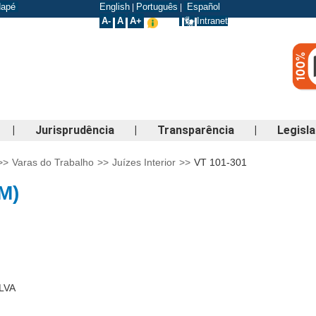
odapé
English
Português
Español
|
|
A-
A
A+
Intranet
|
Jurisprudência
|
Transparência
|
Legisl
>>
Varas do Trabalho
>>
Juízes Interior
>>
VT 101-301
M)
ILVA