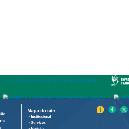
|
o
Mapa do site
ião
> Institucional
rto
> Serviços
:
> Notícias