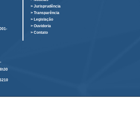
o
> Jurisprudência
> Transparência
> Legislação
> Ouvidoria
001-
> Contato
-
14h30
6210