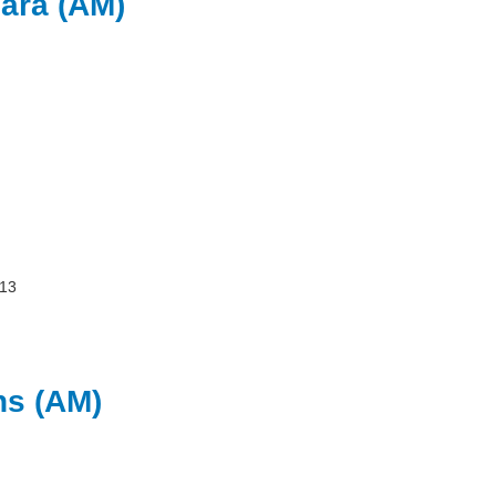
iara (AM)
213
ns (AM)