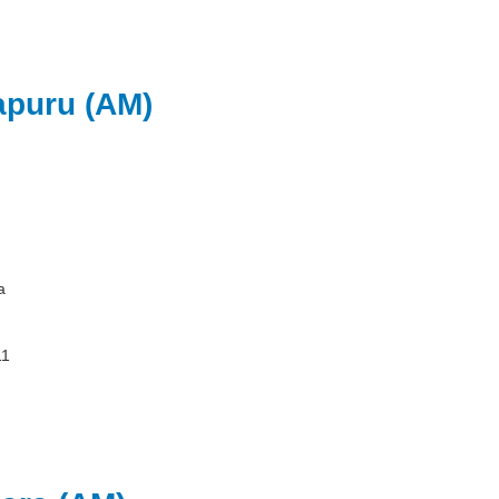
apuru (AM)
a
11