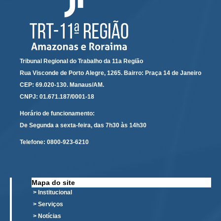
Servidores
Comitê de Segurança Permanente
Comitê de Combate ao Trabalho Infantil e de Estímulo à
Aprendizagem
Comitê de Incentivo à Participação Institucional Feminina
Tribunal Regional do Trabalho da 11a Região
no âmbito do TRT-11
Rua Visconde de Porto Alegre, 1265. Bairro: Praça 14 de Janeiro
CEP: 69.020-130. Manaus/AM.
Comitê de Prevenção e Enfrentamento do Assédio
Moral, do Assédio Sexual e da Discriminação
CNPJ: 01.671.187/0001-18
Comissão Permanente de Gestão Socioambiental
Horário de funcionamento:
De Segunda a sexta-feira, das 7h30 às 14h30
Comitê Gestor do Plano de Contratações e Aquisições
no Âmbito do TRT11
Telefone:
0800-923-6210
Grupo Operacional do Centro de Inteligência
Comitê de Equidade de Raça, Gênero e Diversidade
Comitê PopRuaJud
Mapa do site
> Institucional
Comissão de Justiça Itinerante
> Serviços
Comissão Permanente de Avaliação Documental
> Notícias