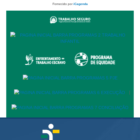
Juízes Substitutos
Fornecido por
iCagenda
Diretores
Comitês
Comitê Gestor Regional do PJe
Comitê Gestor Regional do e-Gestão e de Tabelas
Processuais Unificadas
Comitê do Datajud
Comissão Regional de Pesquisa Judiciária e Ciência de
Dados
Comissão de Ética
|
Comitê de Priorização do Primeiro Grau
Comissão de Uniformização de Jurisprudência
Comitê de Gestão de Pessoas
Comissão de Vitaliciamento
Comitê de Atenção Integral à Saúde de Magistrados e