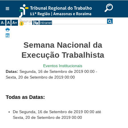
Ir para o Conteúdo
Ir para o menu
Ir para a busca
Ir para o rodapé
|
|
|
English
Português
Español
|
|
Institucional
A-
A
A+
Intranet
Histórico
Presidência
Semana Nacional da
Corregedoria
Execução Trabalhista
Composição
Eventos Institucionais
Desembargadores
Datas:
Segunda, 16 de Setembro de 2019
00:00
-
Seções Especializadas
Sexta, 20 de Setembro de 2019
00:00
Turmas
Varas do Trabalho
Todas as Datas:
Juízes Manaus
Juízes Roraima
De Segunda, 16 de Setembro de 2019
00:00
até
Sexta, 20 de Setembro de 2019
00:00
Juízes Interior