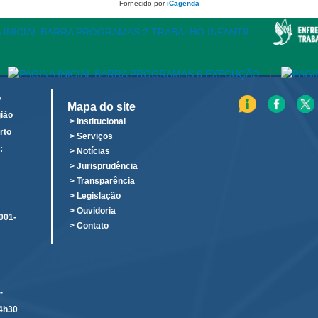
Fornecido por
iCagenda
|
o
Mapa do site
ião
> Institucional
rto
> Serviços
:
> Notícias
o
> Jurisprudência
> Transparência
> Legislação
> Ouvidoria
001-
> Contato
-
14h30