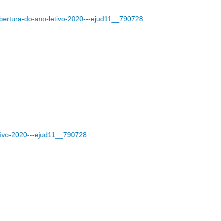
abertura-do-ano-letivo-2020---ejud11__790728
etivo-2020---ejud11__790728