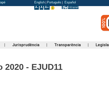
odapé
English
Português
Español
|
|
A-
A
A+
Intranet
|
Jurisprudência
|
Transparência
|
Legisl
o 2020 - EJUD11