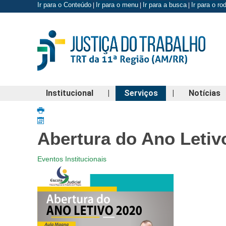
Ir para o Conteúdo
Ir para o menu
Ir para a busca
Ir para o r
|
|
|
Institucional
|
Serviços
|
Notícias
Abertura do Ano Letiv
Eventos Institucionais