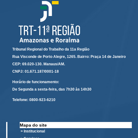
Servidores
Comitê de Segurança Permanente
Comitê de Combate ao Trabalho Infantil e de Estímulo à
Aprendizagem
Comitê de Incentivo à Participação Institucional Feminina
no âmbito do TRT-11
Tribunal Regional do Trabalho da 11a Região
Comitê de Prevenção e Enfrentamento do Assédio
Rua Visconde de Porto Alegre, 1265. Bairro: Praça 14 de Janeiro
Moral, do Assédio Sexual e da Discriminação
CEP: 69.020-130. Manaus/AM.
Comissão Permanente de Gestão Socioambiental
CNPJ: 01.671.187/0001-18
Comitê Gestor do Plano de Contratações e Aquisições
Horário de funcionamento:
no Âmbito do TRT11
De Segunda a sexta-feira, das 7h30 às 14h30
Grupo Operacional do Centro de Inteligência
Telefone:
0800-923-6210
Comitê de Equidade de Raça, Gênero e Diversidade
Comitê PopRuaJud
Comissão de Justiça Itinerante
Mapa do site
> Institucional
Comissão Permanente de Avaliação Documental