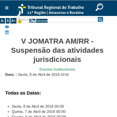
Ir para o Conteúdo
Ir para o menu
Ir para a busca
Ir para o rodapé
|
|
|
English
Português
Español
|
|
Institucional
A-
A
A+
Intranet
Histórico
Presidência
V JOMATRA AM/RR -
Corregedoria
Suspensão das atividades
Composição
jurisdicionais
Desembargadores
Eventos Institucionais
Seções Especializadas
Data: :
Sexta, 8 de Abril de 2016
00:00
Turmas
Varas do Trabalho
Todas as Datas:
Juízes Manaus
Juízes Roraima
Sexta, 8 de Abril de 2016
00:00
Juízes Interior
Quinta, 7 de Abril de 2016
00:00
Quarta, 6 de Abril de 2016
00:00