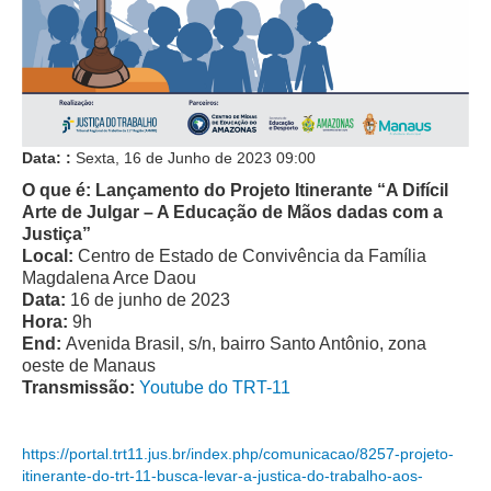
Juízes Substitutos
Diretores
Comitês
Comitê Gestor Regional do PJe
Data: :
Sexta, 16 de Junho de 2023
09:00
Comitê Gestor Regional do e-Gestão e de Tabelas
Processuais Unificadas
O que é: Lançamento do Projeto Itinerante “A Difícil
Arte de Julgar – A Educação de Mãos dadas com a
Comitê do Datajud
Justiça”
Comissão Regional de Pesquisa Judiciária e Ciência de
Local:
Centro de Estado de Convivência da Família
Dados
Magdalena Arce Daou
Data:
16 de junho de 2023
Comissão de Ética
Hora:
9h
End:
Avenida Brasil, s/n, bairro Santo Antônio, zona
Comitê de Priorização do Primeiro Grau
oeste de Manaus
Comissão de Uniformização de Jurisprudência
Transmissão:
Youtube do TRT-11
Comitê de Gestão de Pessoas
Comissão de Vitaliciamento
https://portal.trt11.jus.br/index.php/comunicacao/8257-projeto-
itinerante-do-trt-11-busca-levar-a-justica-do-trabalho-aos-
Comitê de Atenção Integral à Saúde de Magistrados e