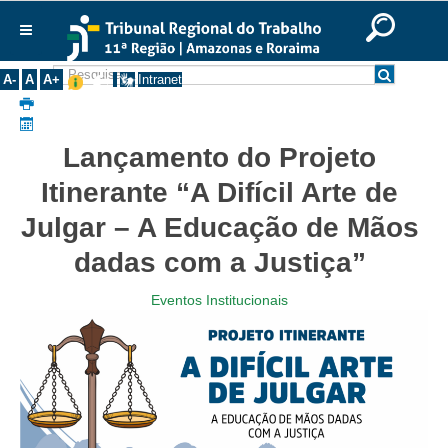
Ir para o Conteúdo
Ir para o menu
Ir para a busca
Ir para o rodapé
|
|
|
English
Português
Español
|
|
Institucional
A-
A
A+
Intranet
Histórico
Presidência
Lançamento do Projeto
Corregedoria
Itinerante “A Difícil Arte de
Composição
Julgar – A Educação de Mãos
Desembargadores
dadas com a Justiça”
Seções Especializadas
Turmas
Eventos Institucionais
Varas do Trabalho
Juízes Manaus
Juízes Roraima
Juízes Interior