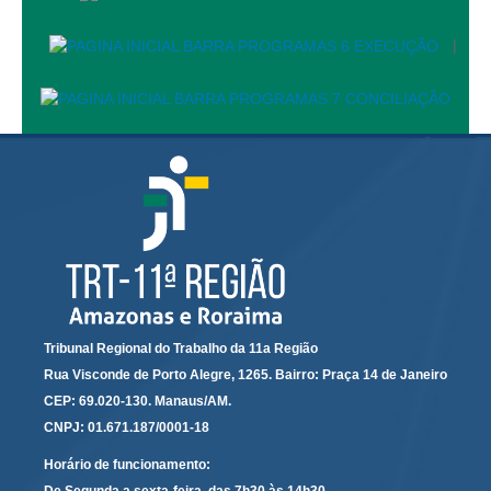
Automação e IA
|
Governança
Governança de TI
Gestão Estratégica
Governança das Contratações Obras
Rede de Governança Colaborativa
Gestão de Riscos
Laboratório de Inovação
Assessoria de Governança de Gestão de Pessoas
Tribunal Regional do Trabalho da 11a Região
Sites Institucionais
Rua Visconde de Porto Alegre, 1265. Bairro: Praça 14 de Janeiro
CEP: 69.020-130. Manaus/AM.
Biblioteca
CNPJ: 01.671.187/0001-18
Centro de Memória
Horário de funcionamento:
Educação a distância