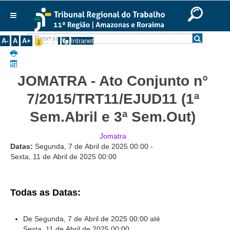
Ir para o Conteúdo
Ir para o menu
Ir para a busca
Ir para o rodapé
|
|
|
English
Português
Español
|
|
Institucional
A-
A
A+
Intranet
Histórico
Presidência
JOMATRA - Ato Conjunto n°
Corregedoria
7/2015/TRT11/EJUD11 (1ª
Composição
Sem.Abril e 3ª Sem.Out)
Desembargadores
Jomatra
Seções Especializadas
Datas:
Segunda, 7 de Abril de 2025
00:00
-
Turmas
Sexta, 11 de Abril de 2025
00:00
Varas do Trabalho
Juízes Manaus
Todas as Datas:
Juízes Roraima
Juízes Interior
De Segunda, 7 de Abril de 2025
00:00
até
Sexta, 11 de Abril de 2025
00:00