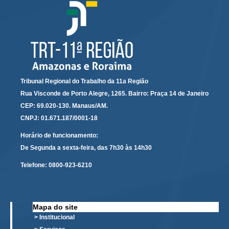
Servidores
Comitê de Segurança Permanente
Comitê de Combate ao Trabalho Infantil e de Estímulo à
Aprendizagem
Comitê de Incentivo à Participação Institucional Feminina
no âmbito do TRT-11
Tribunal Regional do Trabalho da 11a Região
Comitê de Prevenção e Enfrentamento do Assédio
Rua Visconde de Porto Alegre, 1265. Bairro: Praça 14 de Janeiro
Moral, do Assédio Sexual e da Discriminação
CEP: 69.020-130. Manaus/AM.
Comissão Permanente de Gestão Socioambiental
CNPJ: 01.671.187/0001-18
Comitê Gestor do Plano de Contratações e Aquisições
Horário de funcionamento:
no Âmbito do TRT11
De Segunda a sexta-feira, das 7h30 às 14h30
Grupo Operacional do Centro de Inteligência
Telefone:
0800-923-6210
Comitê de Equidade de Raça, Gênero e Diversidade
Comitê PopRuaJud
Comissão de Justiça Itinerante
Mapa do site
> Institucional
Comissão Permanente de Avaliação Documental