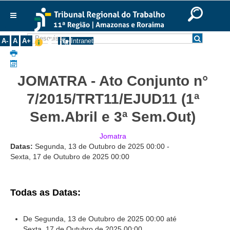
Ir para o Conteúdo
Ir para o menu
Ir para a busca
Ir para o rodapé
|
|
|
English
Português
Español
|
|
Institucional
A-
A
A+
Intranet
Histórico
Presidência
JOMATRA - Ato Conjunto n°
Corregedoria
7/2015/TRT11/EJUD11 (1ª
Composição
Sem.Abril e 3ª Sem.Out)
Desembargadores
Jomatra
Seções Especializadas
Datas:
Segunda, 13 de Outubro de 2025
00:00
-
Turmas
Sexta, 17 de Outubro de 2025
00:00
Varas do Trabalho
Juízes Manaus
Todas as Datas:
Juízes Roraima
Juízes Interior
De Segunda, 13 de Outubro de 2025
00:00
até
Sexta, 17 de Outubro de 2025
00:00