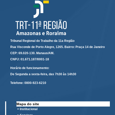
Servidores
Comitê de Segurança Permanente
Comitê de Combate ao Trabalho Infantil e de Estímulo à
Aprendizagem
Comitê de Incentivo à Participação Institucional Feminina
no âmbito do TRT-11
Tribunal Regional do Trabalho da 11a Região
Comitê de Prevenção e Enfrentamento do Assédio
Rua Visconde de Porto Alegre, 1265. Bairro: Praça 14 de Janeiro
Moral, do Assédio Sexual e da Discriminação
CEP: 69.020-130. Manaus/AM.
Comissão Permanente de Gestão Socioambiental
CNPJ: 01.671.187/0001-18
Comitê Gestor do Plano de Contratações e Aquisições
Horário de funcionamento:
no Âmbito do TRT11
De Segunda a sexta-feira, das 7h30 às 14h30
Grupo Operacional do Centro de Inteligência
Telefone:
0800-923-6210
Comitê de Equidade de Raça, Gênero e Diversidade
Comitê PopRuaJud
Comissão de Justiça Itinerante
Mapa do site
> Institucional
Comissão Permanente de Avaliação Documental