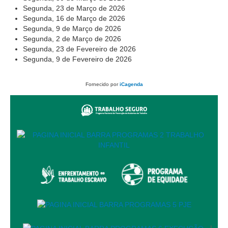
Responsabilidade Socioambiental
Segunda, 23 de Março de 2026
Segunda, 16 de Março de 2026
Comissão Permanente de Acessibilidade e Inclusão
Segunda, 9 de Março de 2026
Segunda, 2 de Março de 2026
Escola Judicial
Segunda, 23 de Fevereiro de 2026
Programa Trabalho Seguro
Segunda, 9 de Fevereiro de 2026
Coordenadoria de Saúde
Fornecido por
iCagenda
|
Serviços
Ação Trabalhista (Atermação)
Atermação On-line - Interior de Roraima
Atermação On-line - Interior do Amazonas
Agendamento de Reclamação Verbal
Glossário
Consulta de Pautas
Atas de Sessões do Pleno