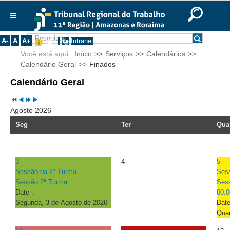
Previous
Previous
Next
Next
Ir para o Conteúdo
Ir para o menu
Ir para a busca
Ir para o rodapé
|
|
|
Year
Month
Year
Month
English
Português
Español
|
|
Institucional
A-
A
A+
Intranet
Você está aqui:
Início
>>
Serviços
>>
Calendários
>>
Histórico
Calendário Geral
>>
Finados
Presidência
Calendário Geral
Corregedoria
Composição
Agosto 2026
Desembargadores
Seg
Ter
Qua
Seções Especializadas
Turmas
3
4
5
Varas do Trabalho
Sessão da 2ª Turma
Ses
Sessão 2ª Turma
Ses
Juízes Manaus
Date :
00:0
Juízes Roraima
Segunda, 3 de Agosto de 2026
Date
Quar
Juízes Interior