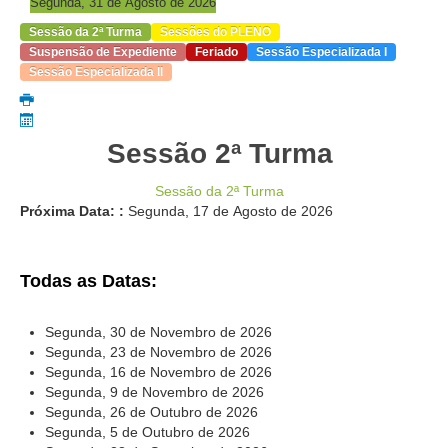
Segunda, 31 de Agosto de 2026
Servidores
Sessão da 2ª Turma
Sessões do PLENO
Comitê de Segurança Permanente
Suspensão de Expediente
Feriado
Sessão Especializada I
Comitê de Combate ao Trabalho Infantil e de Estímulo à
Sessão Especializada II
Aprendizagem
Comitê de Incentivo à Participação Institucional Feminina
no âmbito do TRT-11
Sessão 2ª Turma
Comitê de Prevenção e Enfrentamento do Assédio
Sessão da 2ª Turma
Moral, do Assédio Sexual e da Discriminação
Próxima Data: :
Segunda, 17 de Agosto de 2026
Comissão Permanente de Gestão Socioambiental
Comitê Gestor do Plano de Contratações e Aquisições
no Âmbito do TRT11
Todas as Datas:
Grupo Operacional do Centro de Inteligência
Segunda, 30 de Novembro de 2026
Comitê de Equidade de Raça, Gênero e Diversidade
Segunda, 23 de Novembro de 2026
Comitê PopRuaJud
Segunda, 16 de Novembro de 2026
Segunda, 9 de Novembro de 2026
Comissão de Justiça Itinerante
Segunda, 26 de Outubro de 2026
Comissão Permanente de Avaliação Documental
Segunda, 5 de Outubro de 2026