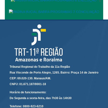
|
Audiências e Sessões
Calendário das Sessões da 1ª Turma 2026
Calendário de Sessões da 2ª Turma - 2026
Calendário das Sessões da 3ª Turma 2026
Calendário das Sessões do Pleno e Especializadas 2026
Carta de Serviços ao Cidadão
Cartilhas
Cadastro de Peritos, Tradutores e Intérpretes
Tribunal Regional do Trabalho da 11a Região
Calendários
Rua Visconde de Porto Alegre, 1265. Bairro: Praça 14 de Janeiro
CEP: 69.020-130. Manaus/AM.
Calendário Geral
CNPJ: 01.671.187/0001-18
Calendário de Eventos
Horário de funcionamento:
Calendário de Eventos passados
De Segunda a sexta-feira, das 7h30 às 14h30
Calendário das Sessões
Telefone:
0800-923-6210