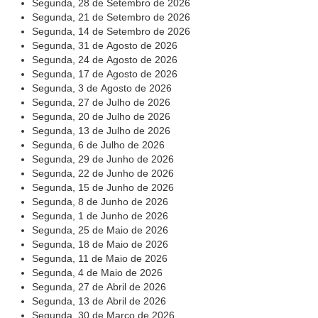
Segunda, 28 de Setembro de 2026
Automação e IA
Segunda, 21 de Setembro de 2026
Segunda, 14 de Setembro de 2026
Governança
Segunda, 31 de Agosto de 2026
Segunda, 24 de Agosto de 2026
Governança de TI
Segunda, 17 de Agosto de 2026
Segunda, 3 de Agosto de 2026
Gestão Estratégica
Segunda, 27 de Julho de 2026
Governança das Contratações Obras
Segunda, 20 de Julho de 2026
Segunda, 13 de Julho de 2026
Rede de Governança Colaborativa
Segunda, 6 de Julho de 2026
Gestão de Riscos
Segunda, 29 de Junho de 2026
Segunda, 22 de Junho de 2026
Laboratório de Inovação
Segunda, 15 de Junho de 2026
Segunda, 8 de Junho de 2026
Assessoria de Governança de Gestão de Pessoas
Segunda, 1 de Junho de 2026
Segunda, 25 de Maio de 2026
Sites Institucionais
Segunda, 18 de Maio de 2026
Segunda, 11 de Maio de 2026
Biblioteca
Segunda, 4 de Maio de 2026
Centro de Memória
Segunda, 27 de Abril de 2026
Segunda, 13 de Abril de 2026
Educação a distância
Segunda, 30 de Março de 2026