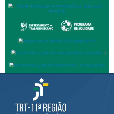
Automação e IA
Governança
Governança de TI
Gestão Estratégica
Governança das Contratações Obras
Rede de Governança Colaborativa
|
Gestão de Riscos
Laboratório de Inovação
Assessoria de Governança de Gestão de Pessoas
Sites Institucionais
Biblioteca
Centro de Memória
Educação a distância