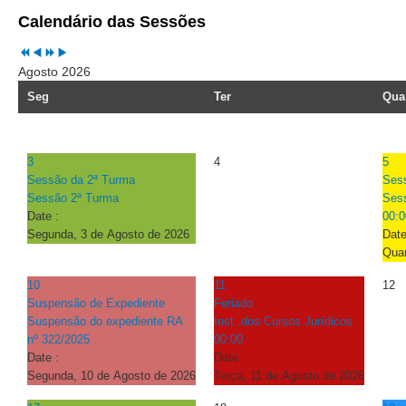
Juízes Substitutos
Calendário das Sessões
Diretores
Agosto 2026
Comitês
Seg
Ter
Qua
Comitê Gestor Regional do PJe
Comitê Gestor Regional do e-Gestão e de Tabelas
Processuais Unificadas
3
4
5
Sessão da 2ª Turma
Ses
Comitê do Datajud
Sessão 2ª Turma
Ses
Comissão Regional de Pesquisa Judiciária e Ciência de
Date :
00:0
Dados
Segunda, 3 de Agosto de 2026
Date
Quar
Comissão de Ética
Comitê de Priorização do Primeiro Grau
10
11
12
Suspensão de Expediente
Feriado
Comissão de Uniformização de Jurisprudência
Suspensão do expediente RA
Inst .dos Cursos Jurídicos
nº 322/2025
00:00
Comitê de Gestão de Pessoas
Date :
Date :
Comissão de Vitaliciamento
Segunda, 10 de Agosto de 2026
Terça, 11 de Agosto de 2026
Comitê de Atenção Integral à Saúde de Magistrados e