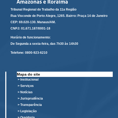
Responsabilidade Socioambiental
Tribunal Regional do Trabalho da 11a Região
Comissão Permanente de Acessibilidade e Inclusão
Rua Visconde de Porto Alegre, 1265. Bairro: Praça 14 de Janeiro
Escola Judicial
CEP: 69.020-130. Manaus/AM.
Programa Trabalho Seguro
CNPJ: 01.671.187/0001-18
Coordenadoria de Saúde
Horário de funcionamento:
De Segunda a sexta-feira, das 7h30 às 14h30
|
Telefone:
0800-923-6210
Serviços
Ação Trabalhista (Atermação)
Mapa do site
Atermação On-line - Interior de Roraima
> Institucional
Atermação On-line - Interior do Amazonas
> Serviços
> Notícias
Agendamento de Reclamação Verbal
> Jurisprudência
Glossário
> Transparência
Consulta de Pautas
> Legislação
Atas de Sessões do Pleno
> Ouvidoria