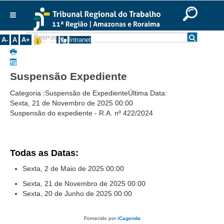
Previous
Previous
Next
Next
Ir para o Conteúdo
Ir para o menu
Ir para a busca
Ir para o rodapé
|
|
|
Year
Month
Year
Month
English
Português
Español
|
|
Institucional
A-
A
A+
Intranet
Histórico
Presidência
Suspensão Expediente
Corregedoria
Categoria :
Suspensão de Expediente
Última Data:
Composição
Sexta, 21 de Novembro de 2025
00:00
Suspensão do expediente - R.A. nº 422/2024
Desembargadores
Seções Especializadas
Turmas
Todas as Datas:
Varas do Trabalho
Sexta, 2 de Maio de 2025
00:00
Juízes Manaus
Sexta, 21 de Novembro de 2025
00:00
Sexta, 20 de Junho de 2025
00:00
Juízes Roraima
Juízes Interior
Fornecido por
iCagenda