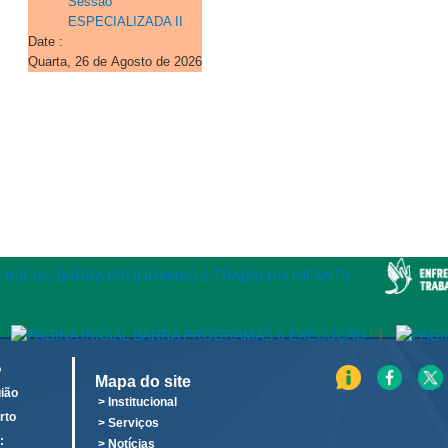
Sessão
ESPECIALIZADA II
Date :
Quarta, 26 de Agosto de 2026
|
o
Mapa do site
ião
> Institucional
rto
> Serviços
:
> Notícias