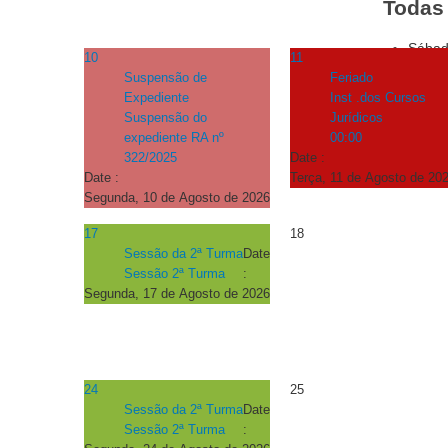
Todas 
Sábad
10
11
Suspensão de
Feriado
Expediente
Inst .dos Cursos
Suspensão do
Jurídicos
expediente RA nº
00:00
322/2025
Date :
Date :
Terça, 11 de Agosto de 20
Segunda, 10 de Agosto de 2026
17
18
Sessão da 2ª Turma
Date
Sessão 2ª Turma
:
Segunda, 17 de Agosto de 2026
24
25
Sessão da 2ª Turma
Date
Sessão 2ª Turma
: