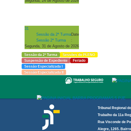
Segunda, 24 de Agosto de 2026
31
Sessão da 2ª Turma
Date
Sessão 2ª Turma
:
Segunda, 31 de Agosto de 2026
Sessão da 2ª Turma
Sessões do PLENO
Suspensão de Expediente
Feriado
Sessão Especializada I
Sessão Especializada II
Tribunal Regional d
Trabalho da 11a Reg
Rua Visconde de Po
Alegre, 1265. Bairro