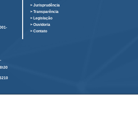
o
> Jurisprudência
> Transparência
> Legislação
> Ouvidoria
001-
> Contato
-
14h30
6210