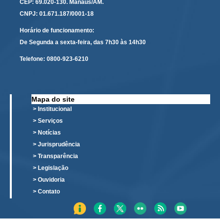
CEP: 69.020-130. Manaus/AM.
Responsabilidade Socioambiental
CNPJ: 01.671.187/0001-18
Comissão Permanente de Acessibilidade e Inclusão
Horário de funcionamento:
Escola Judicial
De Segunda a sexta-feira, das 7h30 às 14h30
Programa Trabalho Seguro
Telefone:
0800-923-6210
Coordenadoria de Saúde
|
Mapa do site
Serviços
> Institucional
> Serviços
Ação Trabalhista (Atermação)
> Notícias
Atermação On-line - Interior de Roraima
> Jurisprudência
> Transparência
Atermação On-line - Interior do Amazonas
> Legislação
Agendamento de Reclamação Verbal
> Ouvidoria
Glossário
> Contato
Consulta de Pautas
Atas de Sessões do Pleno