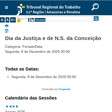
Previous
Previous
Next
Next
Ir para o Conteúdo
Ir para o menu
Ir para a busca
Ir para o rodapé
|
|
|
Year
Month
Year
Month
English
Português
Español
|
|
Institucional
A-
A
A+
Intranet
Histórico
Presidência
Dia da Justiça e de N.S. da Conceição
Corregedoria
Categoria :
Feriado
Data:
Composição
Segunda, 8 de Dezembro de 2025
00:00
Desembargadores
Seções Especializadas
Todas as Datas:
Turmas
Segunda, 8 de Dezembro de 2025
00:00
Varas do Trabalho
Juízes Manaus
Fornecido por
iCagenda
Juízes Roraima
Calendário das Sessões
Juízes Interior
Agosto 2026