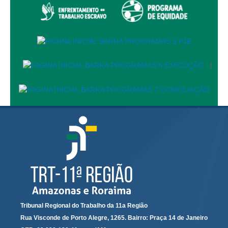
Automação e IA
Governança
Governança de TI
|
Gestão Estratégica
Governança das Contratações Obras
Rede de Governança Colaborativa
Gestão de Riscos
Laboratório de Inovação
Assessoria de Governança de Gestão de Pessoas
Sites Institucionais
Biblioteca
Centro de Memória
Tribunal Regional do Trabalho da 11a Região
Rua Visconde de Porto Alegre, 1265. Bairro: Praça 14 de Janeiro
Educação a distância