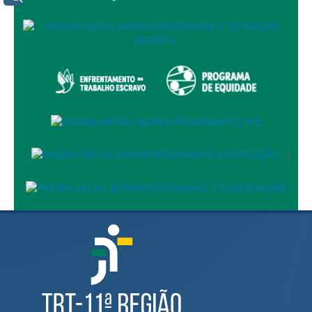
Servidores
Comitê de Segurança Permanente
Comitê de Combate ao Trabalho Infantil e de Estímulo à
Aprendizagem
Comitê de Incentivo à Participação Institucional Feminina
no âmbito do TRT-11
Comitê de Prevenção e Enfrentamento do Assédio
Moral, do Assédio Sexual e da Discriminação
|
Comissão Permanente de Gestão Socioambiental
Comitê Gestor do Plano de Contratações e Aquisições
no Âmbito do TRT11
Grupo Operacional do Centro de Inteligência
Comitê de Equidade de Raça, Gênero e Diversidade
Comitê PopRuaJud
Comissão de Justiça Itinerante
Comissão Permanente de Avaliação Documental