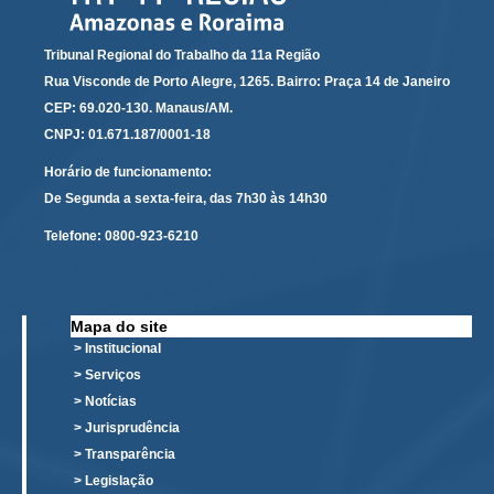
Automação e IA
Tribunal Regional do Trabalho da 11a Região
Governança
Rua Visconde de Porto Alegre, 1265. Bairro: Praça 14 de Janeiro
CEP: 69.020-130. Manaus/AM.
Governança de TI
CNPJ: 01.671.187/0001-18
Gestão Estratégica
Horário de funcionamento:
Governança das Contratações Obras
De Segunda a sexta-feira, das 7h30 às 14h30
Rede de Governança Colaborativa
Telefone:
0800-923-6210
Gestão de Riscos
Laboratório de Inovação
Assessoria de Governança de Gestão de Pessoas
Mapa do site
> Institucional
Sites Institucionais
> Serviços
> Notícias
Biblioteca
> Jurisprudência
Centro de Memória
> Transparência
Educação a distância
> Legislação