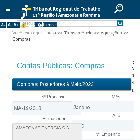
Ir para o Conteúdo
Ir para o menu
Ir para a busca
Ir para o rodapé
|
|
|
English
Português
Español
|
|
Institucional
A-
A
A+
Intranet
Você está aqui:
Início
>>
Transparência
>>
Aquisições
>>
Histórico
Compras
Presidência
Corregedoria
Composição
Doc
Contas Públicas: Compras
Ato 
Desembargadores
rati
Not
Seções Especializadas
Compras: Posteriores à Maio/2022
Ter
Turmas
Nº Processo
Mês
Varas do Trabalho
Juízes Manaus
Ano
Fornecedor
Juízes Roraima
Juízes Interior
Nº Empenho