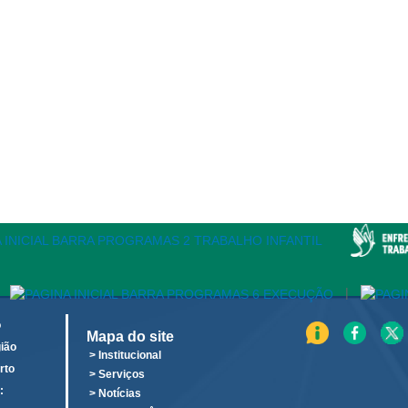
|
o
Mapa do site
ião
> Institucional
rto
> Serviços
:
> Notícias