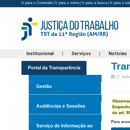
Ir para o Conteúdo
Ir para o menu
Ir para a busca
Ir para o r
|
|
|
Institucional
|
Serviços
|
Notícias
Tra
Portal da Transparência
17 Junh
Gestão
Observaç
Audiências e Sessões
Empenho 
do art. 9
Para aces
Serviço de Informação ao