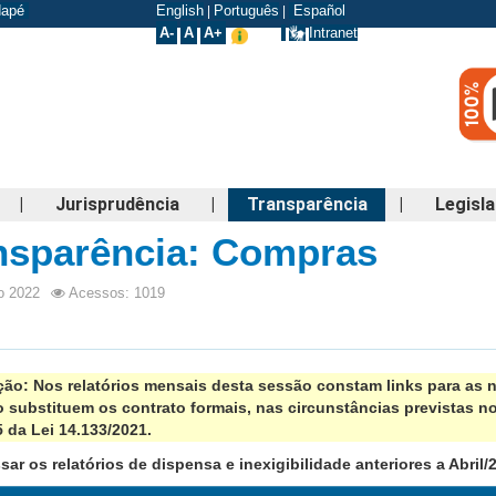
odapé
English
Português
Español
|
|
A-
A
A+
Intranet
|
Jurisprudência
|
Transparência
|
Legisl
nsparência: Compras
o 2022
Acessos: 1019
ão: Nos relatórios mensais desta sessão constam links para as 
substituem os contrato formais, nas circunstâncias previstas no ar
5 da Lei 14.133/2021.
sar os relatórios de dispensa e inexigibilidade anteriores a Abril/