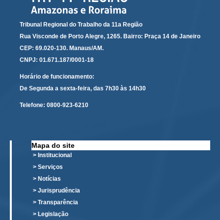
Automação e IA
Tribunal Regional do Trabalho da 11a Região
Governança
Rua Visconde de Porto Alegre, 1265. Bairro: Praça 14 de Janeiro
CEP: 69.020-130. Manaus/AM.
Governança de TI
CNPJ: 01.671.187/0001-18
Gestão Estratégica
Horário de funcionamento:
Governança das Contratações Obras
De Segunda a sexta-feira, das 7h30 às 14h30
Rede de Governança Colaborativa
Telefone:
0800-923-6210
Gestão de Riscos
Laboratório de Inovação
Assessoria de Governança de Gestão de Pessoas
Mapa do site
> Institucional
Sites Institucionais
> Serviços
> Notícias
Biblioteca
> Jurisprudência
Centro de Memória
> Transparência
Educação a distância
> Legislação