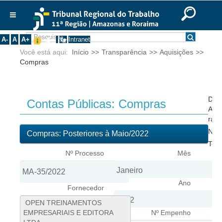
Ir para o Conteúdo
Ir para o menu
Ir para a busca
Ir para o rodapé
|
|
|
English
Português
Español
|
|
Institucional
A-
A
A+
Intranet
Você está aqui:
Início
>>
Transparência
>>
Aquisições
>>
Histórico
Compras
Presidência
Corregedoria
Composição
Doc
Contas Públicas: Compras
Ato 
Desembargadores
rati
Not
Seções Especializadas
Compras: Posteriores à Maio/2022
Ter
Turmas
Nº Processo
Mês
Varas do Trabalho
Juízes Manaus
Ano
Fornecedor
Juízes Roraima
Juízes Interior
Nº Empenho