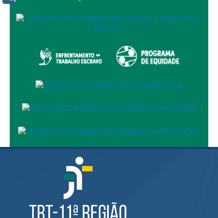
Servidores
Comitê de Segurança Permanente
Comitê de Combate ao Trabalho Infantil e de Estímulo à
Aprendizagem
Comitê de Incentivo à Participação Institucional Feminina
no âmbito do TRT-11
Comitê de Prevenção e Enfrentamento do Assédio
Moral, do Assédio Sexual e da Discriminação
|
Comissão Permanente de Gestão Socioambiental
Comitê Gestor do Plano de Contratações e Aquisições
no Âmbito do TRT11
Grupo Operacional do Centro de Inteligência
Comitê de Equidade de Raça, Gênero e Diversidade
Comitê PopRuaJud
Comissão de Justiça Itinerante
Comissão Permanente de Avaliação Documental