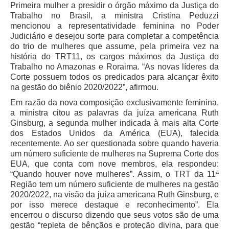
Primeira mulher a presidir o órgão máximo da Justiça do
Licitações, contratos e Instrumentos
Trabalho no Brasil, a ministra Cristina Peduzzi
Gestão de Pessoas
mencionou a representatividade feminina no Poder
Judiciário e desejou sorte para completar a competência
Auditoria e Prestação de Contas
do trio de mulheres que assume, pela primeira vez na
história do TRT11, os cargos máximos da Justiça do
Sustentabilidade
Trabalho no Amazonas e Roraima. “As novas líderes da
Acessibilidade
Corte possuem todos os predicados para alcançar êxito
na gestão do biênio 2020/2022”, afirmou.
LGPD
Em razão da nova composição exclusivamente feminina,
|
a ministra citou as palavras da juíza americana Ruth
Ginsburg, a segunda mulher indicada à mais alta Corte
Legislação
dos Estados Unidos da América (EUA), falecida
recentemente. Ao ser questionada sobre quando haveria
Acórdãos
um número suficiente de mulheres na Suprema Corte dos
EUA, que conta com nove membros, ela respondeu:
Atos Administrativos
“Quando houver nove mulheres”. Assim, o TRT da 11ª
Biblioteca Digital
Região tem um número suficiente de mulheres na gestão
2020/2022, na visão da juíza americana Ruth Ginsburg, e
Código de Ética dos Servidores
por isso merece destaque e reconhecimento”. Ela
Diário Eletrônico JT
encerrou o discurso dizendo que seus votos são de uma
gestão “repleta de bênçãos e proteção divina, para que