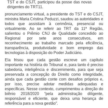
TST e do CSJT, participou da posse das novas
Precedentes e Ações Coletivas
dirigentes do TRT11.
Centro de Inteligência
pronunciamento virtual, a presidente do TST e do CSJT,
ministra Maria Cristina Peduzzi, saudou as autoridades e
Unidade de Monitoramento e Fiscalização - UMF
todos que assistiam à cerimônia, presencial ou
virtualmente. Ao se referir ao TRT da 11ª Região,
Assédio Eleitoral
salientou o Prêmio CNJ de Qualidade concedido ao
|
Regional por sete anos consecutivos, em
reconhecimento ao trabalho marcado pela eficiência,
Transparência
transparência, produtividade e bom emprego das
tecnologias à disposição do Poder Judiciário.
Portal Transparência
Ela frisou que cada gestão escreve um capítulo
Gestão
importante na história do Tribunal e, para tanto é preciso
sabedoria, inteligência e discernimento, para que seja
Audiências e Sessões
preservada a concepção do Direito como integridade,
Serviço de Informação ao Cidadão
ainda que cada gestão conte com desafios próprios e,
por isso, precise adotar medidas adequadas e
Ouvidoria
específicas. Nesse contexto, cumprimentou a direção do
Tecnologia da Informação e Comunicação
biênio 2018/2020 “pela administração diligente,
responsável e eficiente, que deixa uma herança de
referência para a nova gestão”.
Gestão Orcamentária