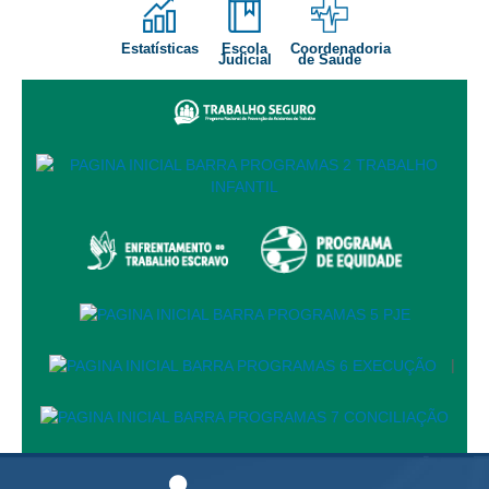
Estatísticas
Escola
Coordenadoria
Judicial
de Saúde
|