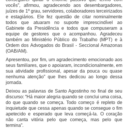
vocês”, afirmou, agradecendo aos desembargadores,
Audiências e Sessões
juízes de 1º grau, servidores, colaboradores terceirizados
e estagiários. Ele fez questão de citar nominalmente
Calendário das Sessões da 1ª Turma 2026
todos que atuaram no suporte imprescindível ao
Calendário de Sessões da 2ª Turma - 2026
Gabinete da Presidência e todos que compuseram a
equipe de gestores que o acompanhou. Agradeceu
Calendário das Sessões da 3ª Turma 2026
também ao Ministério Público do Trabalho (MPT) e à
Calendário das Sessões do Pleno e Especializadas 2026
Ordem dos Advogados do Brasil - Seccional Amazonas
(OAB/AM).
Carta de Serviços ao Cidadão
Apresentou, por fim, um agradecimento emocionado aos
seus familiares, que o apoiaram, incondicionalmente, em
Cartilhas
sua atividade profissional, apesar da pouca ou quase
Cadastro de Peritos, Tradutores e Intérpretes
nenhuma atenção” que lhes dedicou ao longo dessa
jornada.
Calendários
Deixou as palavras de Santo Agostinho no final de seu
Calendário Geral
discurso: “Há maior alegria quando se conclui uma coisa,
do que quando se começa. Todo começo é repleto de
Calendário de Eventos
inquietude que cessa apenas quando se consegue o fim
Calendário de Eventos passados
apetecido e esperado que leva começá-la. O coração
não canta vitória pelo que começa, mas pelo que
Calendário das Sessões
termina”.