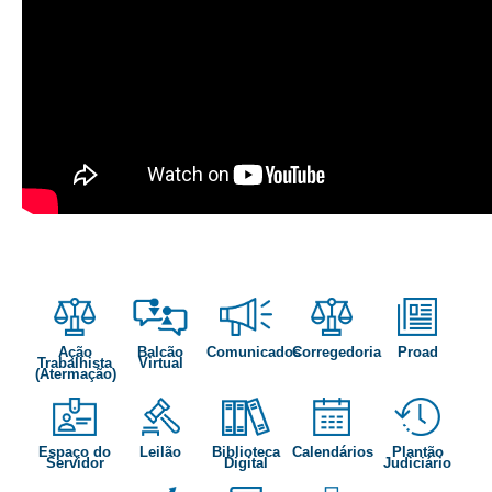
itinerancia agosto
Ação
Balcão
Comunicados
Corregedoria
Proad
Trabalhista
Virtual
(Atermação)
Espaço do
Leilão
Biblioteca
Calendários
Plantão
Servidor
Digital
Judiciário