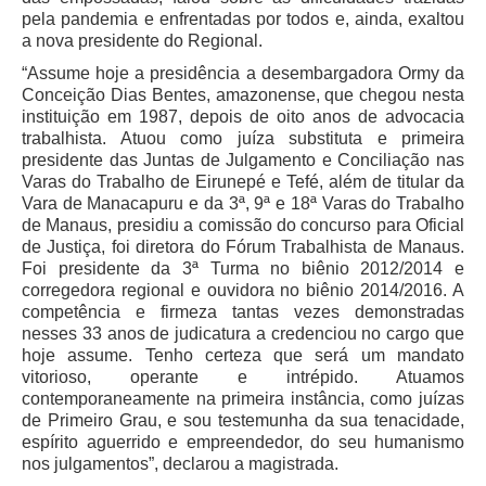
Protocolo Eletrônico
pela pandemia e enfrentadas por todos e, ainda, exaltou
Suspensão e Prorrogação de Prazos
a nova presidente do Regional.
Busca Geral
“Assume hoje a presidência a desembargadora Ormy da
Conceição Dias Bentes, amazonense, que chegou nesta
Portal de Doações do TRT11
instituição em 1987, depois de oito anos de advocacia
Estatísticas
trabalhista. Atuou como juíza substituta e primeira
presidente das Juntas de Julgamento e Conciliação nas
Pesquisa de metas Nacionais
Varas do Trabalho de Eirunepé e Tefé, além de titular da
Acessibilidade
Vara de Manacapuru e da 3ª, 9ª e 18ª Varas do Trabalho
de Manaus, presidiu a comissão do concurso para Oficial
Editais de Credenciamento
de Justiça, foi diretora do Fórum Trabalhista de Manaus.
Foi presidente da 3ª Turma no biênio 2012/2014 e
Pontos de Inclusão Digital
corregedora regional e ouvidora no biênio 2014/2016. A
Monitoramento do Serviços de TIC
competência e firmeza tantas vezes demonstradas
nesses 33 anos de judicatura a credenciou no cargo que
Conexão Inclusiva
hoje assume. Tenho certeza que será um mandato
Inscrições
vitorioso, operante e intrépido. Atuamos
contemporaneamente na primeira instância, como juízas
Informe de Rendimentos - 2026
de Primeiro Grau, e sou testemunha da sua tenacidade,
espírito aguerrido e empreendedor, do seu humanismo
|
nos julgamentos”, declarou a magistrada.
Notícias