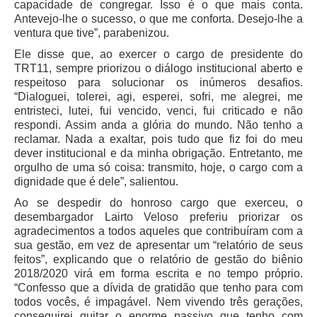
capacidade de congregar. Isso é o que mais conta.
Responsabilidade Socioambiental
Antevejo-lhe o sucesso, o que me conforta. Desejo-lhe a
ventura que tive”, parabenizou.
Comissão Permanente de Acessibilidade e Inclusão
Ele disse que, ao exercer o cargo de presidente do
Escola Judicial
TRT11, sempre priorizou o diálogo institucional aberto e
Programa Trabalho Seguro
respeitoso para solucionar os inúmeros desafios.
“Dialoguei, tolerei, agi, esperei, sofri, me alegrei, me
Coordenadoria de Saúde
entristeci, lutei, fui vencido, venci, fui criticado e não
respondi. Assim anda a glória do mundo. Não tenho a
|
reclamar. Nada a exaltar, pois tudo que fiz foi do meu
Serviços
dever institucional e da minha obrigação. Entretanto, me
orgulho de uma só coisa: transmito, hoje, o cargo com a
dignidade que é dele”, salientou.
Ação Trabalhista (Atermação)
Ao se despedir do honroso cargo que exerceu, o
Atermação On-line - Interior de Roraima
desembargador Lairto Veloso preferiu priorizar os
Atermação On-line - Interior do Amazonas
agradecimentos a todos aqueles que contribuíram com a
sua gestão, em vez de apresentar um “relatório de seus
Agendamento de Reclamação Verbal
feitos”, explicando que o relatório de gestão do biênio
Glossário
2018/2020 virá em forma escrita e no tempo próprio.
“Confesso que a dívida de gratidão que tenho para com
Consulta de Pautas
todos vocês, é impagável. Nem vivendo três gerações,
Atas de Sessões do Pleno
conseguirei quitar o enorme passivo que tenho com