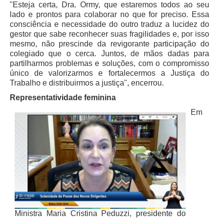
"Esteja certa, Dra. Ormy, que estaremos todos ao seu
lado e prontos para colaborar no que for preciso. Essa
Todas as Notícias
consciência e necessidade do outro traduz a lucidez do
Buscar Notícias
gestor que sabe reconhecer suas fragilidades e, por isso
mesmo, não prescinde da revigorante participação do
Comunicados
colegiado que o cerca. Juntos, de mãos dadas para
Campanhas
partilharmos problemas e soluções, com o compromisso
único de valorizarmos e fortalecermos a Justiça do
Galeria de Fotos
Trabalho e distribuirmos a justiça", encerrou.
Redes Sociais
Representatividade feminina
Fale com a Comunicação
Em
Logomarca
|
Jurisprudência
Consulta Jurisprudencial
Falcão - Busca por Jurisprudência
Pangea - precedentes qualificados
Ministra Maria Cristina Peduzzi, presidente do
Súmulas