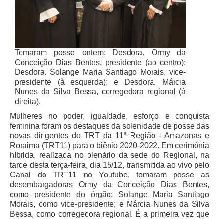
Juízes Substitutos
Diretores
Comitês
Tomaram posse ontem: Desdora. Ormy da
Comitê Gestor Regional do PJe
Conceição Dias Bentes, presidente (ao centro);
Desdora. Solange Maria Santiago Morais, vice-
Comitê Gestor Regional do e-Gestão e de Tabelas
presidente (à esquerda); e Desdora. Márcia
Processuais Unificadas
Nunes da Silva Bessa, corregedora regional (à
Comitê do Datajud
direita).
Comissão Regional de Pesquisa Judiciária e Ciência de
Mulheres no poder, igualdade, esforço e conquista
Dados
feminina foram os destaques da solenidade de posse das
novas dirigentes do TRT da 11ª Região - Amazonas e
Comissão de Ética
Roraima (TRT11) para o biênio 2020-2022. Em cerimônia
Comitê de Priorização do Primeiro Grau
híbrida, realizada no plenário da sede do Regional, na
tarde desta terça-feira, dia 15/12, transmitida ao vivo pelo
Comissão de Uniformização de Jurisprudência
Canal do TRT11 no Youtube, tomaram posse as
Comitê de Gestão de Pessoas
desembargadoras Ormy da Conceição Dias Bentes,
como presidente do órgão; Solange Maria Santiago
Comissão de Vitaliciamento
Morais, como vice-presidente; e Márcia Nunes da Silva
Bessa, como corregedora regional. É a primeira vez que
Comitê de Atenção Integral à Saúde de Magistrados e