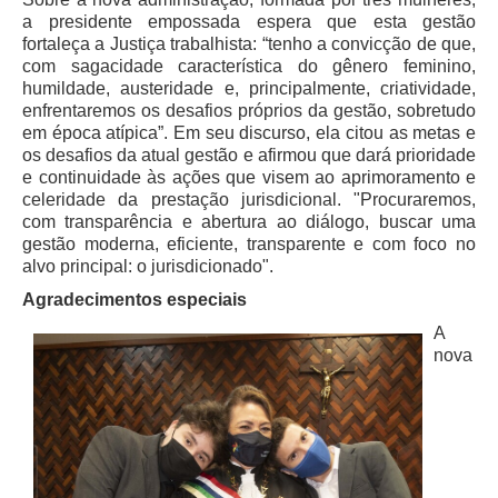
Faça sua Manifestação
a presidente empossada espera que esta gestão
fortaleça a Justiça trabalhista: “tenho a convicção de que,
Denúncia Assédio Moral ou Sexual
com sagacidade característica do gênero feminino,
Denúncia Assédio Eleitoral
humildade, austeridade e, principalmente, criatividade,
enfrentaremos os desafios próprios da gestão, sobretudo
Notícia de Irregularidade Anônima
em época atípica”. Em seu discurso, ela citou as metas e
Denúncia Atos de Corrupção
os desafios da atual gestão e afirmou que dará prioridade
e continuidade às ações que visem ao aprimoramento e
|
celeridade da prestação jurisdicional. "Procuraremos,
com transparência e abertura ao diálogo, buscar uma
Contato
gestão moderna, eficiente, transparente e com foco no
alvo principal: o jurisdicionado".
Contatos - Trabalho Remoto
Agradecimentos especiais
Fale Conosco
A
nova
Atendimento ao Público
Fones TRT
Fones TST
Endereços das Unidades
Balcão Virtual