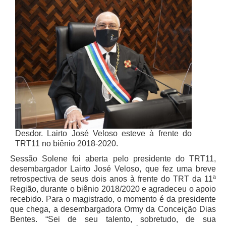
Automação e IA
Governança
Governança de TI
Gestão Estratégica
Governança das Contratações Obras
Rede de Governança Colaborativa
Gestão de Riscos
Laboratório de Inovação
Desdor. Lairto José Veloso esteve à frente do
TRT11 no biênio 2018-2020.
Assessoria de Governança de Gestão de Pessoas
Sessão Solene foi aberta pelo presidente do TRT11,
Sites Institucionais
desembargador Lairto José Veloso, que fez uma breve
retrospectiva de seus dois anos à frente do TRT da 11ª
Biblioteca
Região, durante o biênio 2018/2020 e agradeceu o apoio
recebido. Para o magistrado, o momento é da presidente
Centro de Memória
que chega, a desembargadora Ormy da Conceição Dias
Educação a distância
Bentes. “Sei de seu talento, sobretudo, de sua