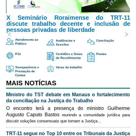
X Seminário Roraimense do TRT-11
discute trabalho decente e inclusão de
pessoas privadas de liberdade
Atendimento ao
Audiências e
Conciliação
Público
Sessões
PJe
Certidões e Guias
Pautas
de Recolhimento
Transparência e
Varas do trabalho
Prestação de
Contas
MAIS NOTÍCIAS
Ministro do TST debate em Manaus o fortalecimento
da conciliação na Justiça do Trabalho
O encontro terá a presença do ministro Guilherme
Augusto Caputo Bastos
reunindo a comunidade jurídica para
discutir soluções consensuais que tornam a Justiça
...
TRT-11 segue no Top 10 entre os Tribunais da Justiça