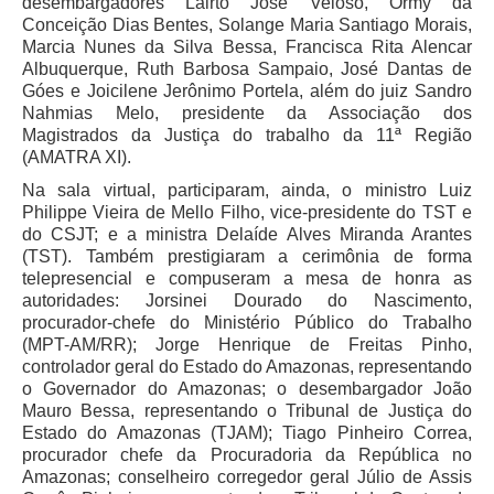
desembargadores Lairto José Veloso, Ormy da
Conceição Dias Bentes, Solange Maria Santiago Morais,
Marcia Nunes da Silva Bessa, Francisca Rita Alencar
Albuquerque, Ruth Barbosa Sampaio, José Dantas de
Góes e Joicilene Jerônimo Portela, além do juiz Sandro
Nahmias Melo, presidente da Associação dos
Magistrados da Justiça do trabalho da 11ª Região
(AMATRA XI).
Na sala virtual, participaram, ainda, o ministro Luiz
Philippe Vieira de Mello Filho, vice-presidente do TST e
do CSJT; e a ministra Delaíde Alves Miranda Arantes
(TST). Também prestigiaram a cerimônia de forma
telepresencial e compuseram a mesa de honra as
autoridades: Jorsinei Dourado do Nascimento,
procurador-chefe do Ministério Público do Trabalho
(MPT-AM/RR); Jorge Henrique de Freitas Pinho,
controlador geral do Estado do Amazonas, representando
o Governador do Amazonas; o desembargador João
Mauro Bessa, representando o Tribunal de Justiça do
Estado do Amazonas (TJAM); Tiago Pinheiro Correa,
procurador chefe da Procuradoria da República no
Amazonas; conselheiro corregedor geral Júlio de Assis