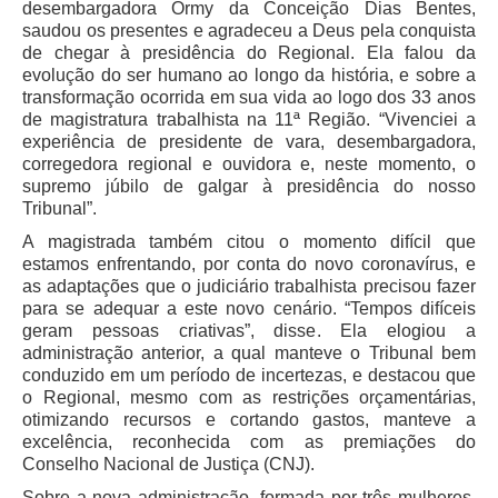
desembargadora Ormy da Conceição Dias Bentes,
saudou os presentes e agradeceu a Deus pela conquista
Faça sua Manifestação
de chegar à presidência do Regional. Ela falou da
Acompanhe sua manifestação
evolução do ser humano ao longo da história, e sobre a
transformação ocorrida em sua vida ao logo dos 33 anos
Ouvidoria Da Mulher
de magistratura trabalhista na 11ª Região. “Vivenciei a
experiência de presidente de vara, desembargadora,
Serviço de Informação ao Cidadão - SIC
corregedora regional e ouvidora e, neste momento, o
Relatórios Estatísticos
supremo júbilo de galgar à presidência do nosso
Tribunal”.
Consulte o seu Processo Trabalhista
A magistrada também citou o momento difícil que
Lei Geral de Proteção de Dados - LGPD
estamos enfrentando, por conta do novo coronavírus, e
Integração das Ouvidorias
as adaptações que o judiciário trabalhista precisou fazer
para se adequar a este novo cenário. “Tempos difíceis
O que é Ouvidoria?
geram pessoas criativas”, disse. Ela elogiou a
administração anterior, a qual manteve o Tribunal bem
Carta de Serviços à Cidadania
conduzido em um período de incertezas, e destacou que
o Regional, mesmo com as restrições orçamentárias,
Ouvidoria no CSJT
otimizando recursos e cortando gastos, manteve a
Dúvidas Frequentes
excelência, reconhecida com as premiações do
Conselho Nacional de Justiça (CNJ).
Avalie os Serviços da Ouvidoria
Sobre a nova administração, formada por três mulheres,