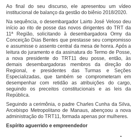
Calendário das Correições
Ao final do seu discurso, ele apresentou um vídeo
Calendário de Suspensão
institucional de balanço da gestão do biênio 2018/2020.
Calendário da Justiça Itinerante
Na sequência, o desembargador Lairto José Veloso deu
início ao rito de posse das novos dirigentes do TRT da
Certidões
11ª Região, solicitando à desembargadora Ormy da
Concursos
Conceição Dias Bentes que prestasse seu compromisso
e assumisse o assento central da mesa de honra. Após a
Contas abertas em nome dos beneficiários
leitura do juramento e da assinatura do Termo de Posse,
Diários Eletrônicos
a nova presidente do TRT11 deu posse, então, às
demais desembargadoras membros da direção do
e-Doc
Regional, e presidentes das Turmas e Seções
Especializadas, que também se comprometeram em
Espaço do Servidor
desempenhar com retidão as atribuições do cargo,
Guias de recolhimento
seguindo os preceitos constitucionais e as leis da
República.
Leilão Público
Seguindo a cerimônia, o padre Charles Cunha da Silva,
Mapa do site
Arcebispo Metropolitano de Manaus, abençoou a nova
META 9 do CNJ
administração do TRT11, formada apenas por mulheres.
Pauta Digital
Espírito aguerrido e empreendedor