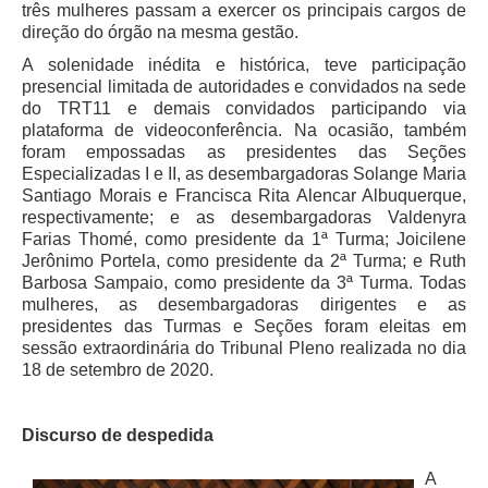
três mulheres passam a exercer os principais cargos de
Servidores
direção do órgão na mesma gestão.
Comitê de Segurança Permanente
A solenidade inédita e histórica, teve participação
Comitê de Combate ao Trabalho Infantil e de Estímulo à
presencial limitada de autoridades e convidados na sede
Aprendizagem
do TRT11 e demais convidados participando via
plataforma de videoconferência. Na ocasião, também
Comitê de Incentivo à Participação Institucional Feminina
foram empossadas as presidentes das Seções
no âmbito do TRT-11
Especializadas I e II, as desembargadoras Solange Maria
Comitê de Prevenção e Enfrentamento do Assédio
Santiago Morais e Francisca Rita Alencar Albuquerque,
Moral, do Assédio Sexual e da Discriminação
respectivamente; e as desembargadoras Valdenyra
Farias Thomé, como presidente da 1ª Turma; Joicilene
Comissão Permanente de Gestão Socioambiental
Jerônimo Portela, como presidente da 2ª Turma; e Ruth
Comitê Gestor do Plano de Contratações e Aquisições
Barbosa Sampaio, como presidente da 3ª Turma. Todas
no Âmbito do TRT11
mulheres, as desembargadoras dirigentes e as
presidentes das Turmas e Seções foram eleitas em
Grupo Operacional do Centro de Inteligência
sessão extraordinária do Tribunal Pleno realizada no dia
Comitê de Equidade de Raça, Gênero e Diversidade
18 de setembro de 2020.
Comitê PopRuaJud
Discurso de despedida
Comissão de Justiça Itinerante
Comissão Permanente de Avaliação Documental
A