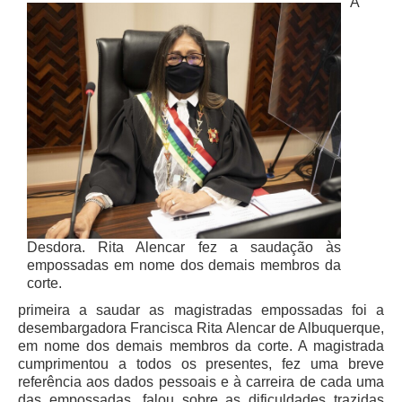
A
PJE
Plantão Judiciário
Cadastrar Processos
Listar Processos
Portal Conciliação
Inscrição para mediação e conciliação – Cejusc 1º e 2º
grau
Perguntas Frequentes
Eventos
Desdora. Rita Alencar fez a saudação às
Portal Execução
empossadas em nome dos demais membros da
corte.
Portal Proad
primeira a saudar as magistradas empossadas foi a
desembargadora Francisca Rita Alencar de Albuquerque,
Portal dos Precatórios e Requisições de
em nome dos demais membros da corte. A magistrada
Pequeno Valor
cumprimentou a todos os presentes, fez uma breve
Programa Aprendizagem
referência aos dados pessoais e à carreira de cada uma
das empossadas, falou sobre as dificuldades trazidas