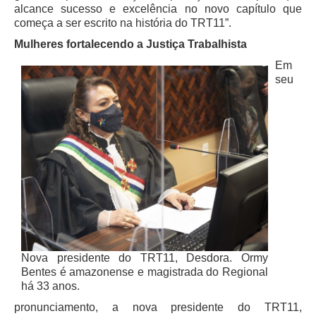
Diário Oficial
alcance sucesso e excelência no novo capítulo que
começa a ser escrito na história do TRT11”.
Eliminação de Autos
Mulheres fortalecendo a Justiça Trabalhista
Ementário
Em
seu
Manual de Redação
Produtividade dos magistrados
Regimento Interno
Regulamento Geral
Resolução do Plantão Judiciário
Revistas
Manuais do CNJ
Estrutura Organizacional
Protocolos de Julgamento
Nova presidente do TRT11, Desdora. Ormy
Bentes é amazonense e magistrada do Regional
|
há 33 anos.
pronunciamento, a nova presidente do TRT11,
Ouvidoria