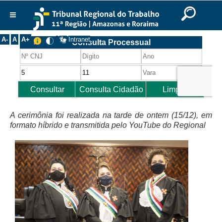
Ir para o Conteúdo
Ir para o menu
Ir para a busca
Ir para o rodapé
|
|
|
English
Português
Español
|
|
Institucional
A-
A
A+
Intranet
Histórico
Presidência
Corregedoria
Composição
A cerimônia foi realizada na tarde de ontem (15/12), em
Desembargadores
formato híbrido e transmitida pelo YouTube do Regional
Seções Especializadas
Turmas
Varas do Trabalho
Juízes Manaus
Juízes Roraima
Juízes Interior