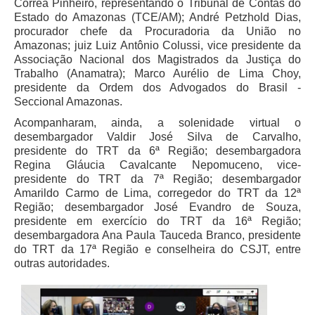
Corrêa Pinheiro, representando o Tribunal de Contas do
Estado do Amazonas (TCE/AM); André Petzhold Dias,
procurador chefe da Procuradoria da União no
Amazonas; juiz Luiz Antônio Colussi, vice presidente da
Associação Nacional dos Magistrados da Justiça do
Trabalho (Anamatra); Marco Aurélio de Lima Choy,
presidente da Ordem dos Advogados do Brasil -
Seccional Amazonas.
Acompanharam, ainda, a solenidade virtual o
desembargador Valdir José Silva de Carvalho,
presidente do TRT da 6ª Região; desembargadora
Regina Gláucia Cavalcante Nepomuceno, vice-
presidente do TRT da 7ª Região; desembargador
Amarildo Carmo de Lima, corregedor do TRT da 12ª
Região; desembargador José Evandro de Souza,
presidente em exercício do TRT da 16ª Região;
desembargadora Ana Paula Tauceda Branco, presidente
do TRT da 17ª Região e conselheira do CSJT, entre
outras autoridades.