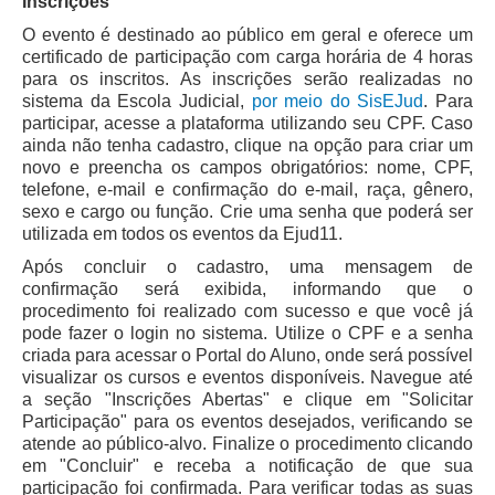
Inscrições
Automação e IA
O evento é destinado ao público em geral e oferece um
certificado de participação com carga horária de 4 horas
Governança
para os inscritos. As inscrições serão realizadas no
sistema da Escola Judicial,
por meio do SisEJud
. Para
Governança de TI
participar, acesse a plataforma utilizando seu CPF. Caso
Gestão Estratégica
ainda não tenha cadastro, clique na opção para criar um
novo e preencha os campos obrigatórios: nome, CPF,
Governança das Contratações Obras
telefone, e-mail e confirmação do e-mail, raça, gênero,
sexo e cargo ou função. Crie uma senha que poderá ser
Rede de Governança Colaborativa
utilizada em todos os eventos da Ejud11.
Gestão de Riscos
Após concluir o cadastro, uma mensagem de
Laboratório de Inovação
confirmação será exibida, informando que o
procedimento foi realizado com sucesso e que você já
Assessoria de Governança de Gestão de Pessoas
pode fazer o login no sistema. Utilize o CPF e a senha
criada para acessar o Portal do Aluno, onde será possível
Sites Institucionais
visualizar os cursos e eventos disponíveis. Navegue até
a seção "Inscrições Abertas" e clique em "Solicitar
Biblioteca
Participação" para os eventos desejados, verificando se
atende ao público-alvo. Finalize o procedimento clicando
Centro de Memória
em "Concluir" e receba a notificação de que sua
Educação a distância
participação foi confirmada. Para verificar todas as suas