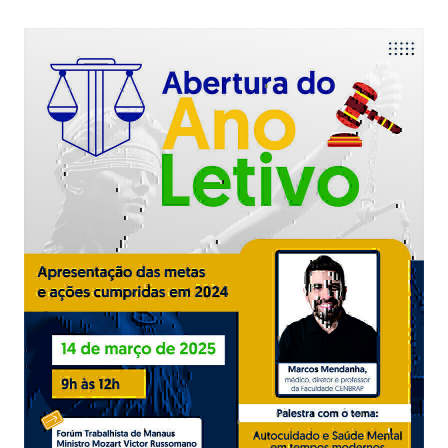
Calendário das Correições
Calendário de Suspensão
Calendário da Justiça Itinerante
Certidões
Concursos
Contas abertas em nome dos beneficiários
Diários Eletrônicos
e-Doc
Espaço do Servidor
Guias de recolhimento
Leilão Público
Mapa do site
META 9 do CNJ
Pauta Digital