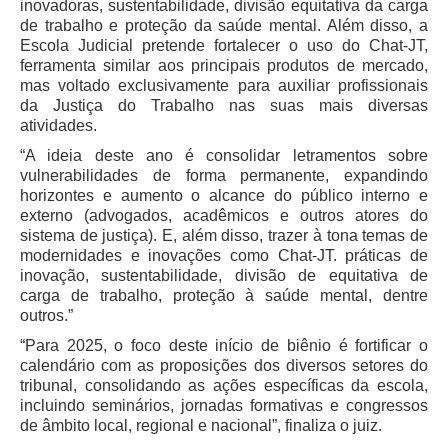
inovadoras, sustentabilidade, divisão equitativa da carga
de trabalho e proteção da saúde mental. Além disso, a
Audiências e Sessões
Escola Judicial pretende fortalecer o uso do Chat-JT,
Calendário das Sessões da 1ª Turma 2026
ferramenta similar aos principais produtos de mercado,
mas voltado exclusivamente para auxiliar profissionais
Calendário de Sessões da 2ª Turma - 2026
da Justiça do Trabalho nas suas mais diversas
atividades.
Calendário das Sessões da 3ª Turma 2026
“A ideia deste ano é consolidar letramentos sobre
Calendário das Sessões do Pleno e Especializadas 2026
vulnerabilidades de forma permanente, expandindo
horizontes e aumento o alcance do público interno e
Carta de Serviços ao Cidadão
externo (advogados, acadêmicos e outros atores do
sistema de justiça). E, além disso, trazer à tona temas de
Cartilhas
modernidades e inovações como Chat-JT. práticas de
Cadastro de Peritos, Tradutores e Intérpretes
inovação, sustentabilidade, divisão de equitativa de
carga de trabalho, proteção à saúde mental, dentre
Calendários
outros.”
Calendário Geral
“Para 2025, o foco deste início de biênio é fortificar o
Calendário de Eventos
calendário com as proposições dos diversos setores do
tribunal, consolidando as ações específicas da escola,
Calendário de Eventos passados
incluindo seminários, jornadas formativas e congressos
Calendário das Sessões
de âmbito local, regional e nacional”, finaliza o juiz.