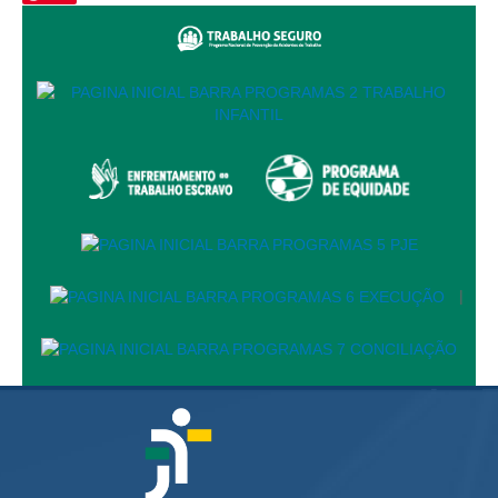
Protocolo Eletrônico
Suspensão e Prorrogação de Prazos
Busca Geral
Portal de Doações do TRT11
Estatísticas
Pesquisa de metas Nacionais
Acessibilidade
Editais de Credenciamento
Pontos de Inclusão Digital
|
Monitoramento do Serviços de TIC
Conexão Inclusiva
Inscrições
Informe de Rendimentos - 2026
|
Notícias