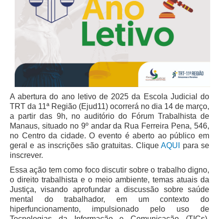
Juízes Substitutos
Diretores
Comitês
Comitê Gestor Regional do PJe
Comitê Gestor Regional do e-Gestão e de Tabelas
Processuais Unificadas
A abertura do ano letivo de 2025 da Escola Judicial do
Comitê do Datajud
TRT da 11⁠ª Região (Ejud11) ocorrerá no dia 14 de março,
Comissão Regional de Pesquisa Judiciária e Ciência de
a partir das 9h, no auditório do Fórum Trabalhista de
Dados
Manaus, situado no 9º andar da Rua Ferreira Pena, 546,
no Centro da cidade. O evento é aberto ao público em
Comissão de Ética
geral e as inscrições são gratuitas. Clique
AQUI
para se
Comitê de Priorização do Primeiro Grau
inscrever.
Comissão de Uniformização de Jurisprudência
Essa ação tem como foco discutir sobre o trabalho digno,
o direito trabalhista e o meio ambiente, temas atuais da
Comitê de Gestão de Pessoas
Justiça, visando aprofundar a discussão sobre saúde
mental do trabalhador, em um contexto do
Comissão de Vitaliciamento
hiperfuncionamento, impulsionado pelo uso de
Comitê de Atenção Integral à Saúde de Magistrados e
Tecnologias da Informação e Comunicação (TICs),