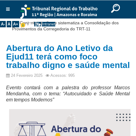
Ir para o Conteúdo
Ir para o menu
Ir para a busca
Ir para o rodapé
|
|
|
English
Português
Español
|
|
Você está aqui:
Início
>>
Notícias
>>
Institucional
Ato Conjunto atualiza e sistematiza a Consolidação dos
A-
A
A+
Intranet
Provimentos da Corregedoria do TRT-11
Histórico
Presidência
Abertura do Ano Letivo da
Corregedoria
Ejud11 terá como foco
Composição
trabalho digno e saúde mental
Desembargadores
24 Fevereiro 2025
Acessos: 995
Seções Especializadas
Evento contará com a palestra do professor Marcos
Turmas
Mendanha, com o tema: “Autocuidado e Saúde Mental
em tempos Modernos”
Varas do Trabalho
Juízes Manaus
Juízes Roraima
Juízes Interior