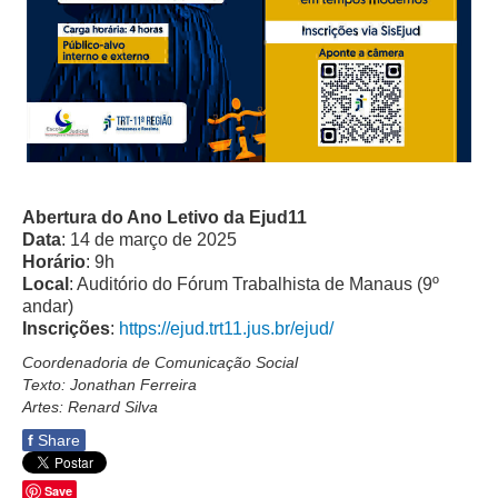
PJE
Plantão Judiciário
Cadastrar Processos
Listar Processos
Portal Conciliação
Inscrição para mediação e conciliação – Cejusc 1º e 2º
grau
Abertura do Ano Letivo da Ejud11
Data
: 14 de março de 2025
Perguntas Frequentes
Horário
: 9h
Local
: Auditório do Fórum Trabalhista de Manaus (9º
Eventos
andar)
Portal Execução
Inscrições
:
https://ejud.trt11.jus.br/ejud/
Portal Proad
Coordenadoria de Comunicação Social
Texto: Jonathan Ferreira
Artes: Renard Silva
Portal dos Precatórios e Requisições de
Pequeno Valor
f
Share
Programa Aprendizagem
Save