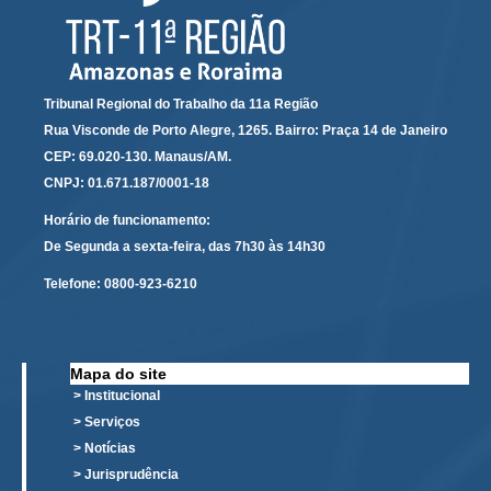
Todas as Notícias
Buscar Notícias
Tribunal Regional do Trabalho da 11a Região
Comunicados
Rua Visconde de Porto Alegre, 1265. Bairro: Praça 14 de Janeiro
Campanhas
CEP: 69.020-130. Manaus/AM.
Galeria de Fotos
CNPJ: 01.671.187/0001-18
Redes Sociais
Horário de funcionamento:
Fale com a Comunicação
De Segunda a sexta-feira, das 7h30 às 14h30
Logomarca
Telefone:
0800-923-6210
|
Jurisprudência
Mapa do site
Consulta Jurisprudencial
> Institucional
Falcão - Busca por Jurisprudência
> Serviços
> Notícias
Pangea - precedentes qualificados
> Jurisprudência
Súmulas