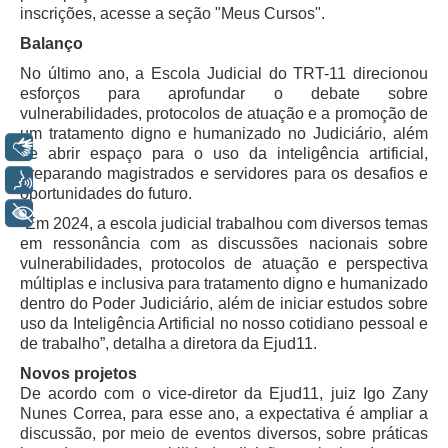
inscrições, acesse a seção "Meus Cursos".
Responsabilidade Socioambiental
Balanço
Comissão Permanente de Acessibilidade e Inclusão
No último ano, a Escola Judicial do TRT-11 direcionou
Escola Judicial
esforços para aprofundar o debate sobre
Programa Trabalho Seguro
vulnerabilidades, protocolos de atuação e a promoção de
um tratamento digno e humanizado no Judiciário, além
Coordenadoria de Saúde
Libras
de abrir espaço para o uso da inteligência artificial,
preparando magistrados e servidores para os desafios e
|
Voz
oportunidades do futuro.
+ Acessibilidade
Serviços
“Em 2024, a escola judicial trabalhou com diversos temas
em ressonância com as discussões nacionais sobre
Ação Trabalhista (Atermação)
vulnerabilidades, protocolos de atuação e perspectiva
múltiplas e inclusiva para tratamento digno e humanizado
Atermação On-line - Interior de Roraima
dentro do Poder Judiciário, além de iniciar estudos sobre
Atermação On-line - Interior do Amazonas
uso da Inteligência Artificial no nosso cotidiano pessoal e
de trabalho”, detalha a diretora da Ejud11.
Agendamento de Reclamação Verbal
Novos projetos
Glossário
De acordo com o vice-diretor da Ejud11, juiz Igo Zany
Consulta de Pautas
Nunes Correa, para esse ano, a expectativa é ampliar a
discussão, por meio de eventos diversos, sobre práticas
Atas de Sessões do Pleno