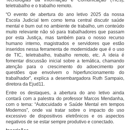
Servidores
teletrabalho e o trabalho remoto.
Comitê de Segurança Permanente
“O evento de abertura do ano letivo 2025 da nossa
Escola Judicial tem como tema central discutir saúde
Comitê de Combate ao Trabalho Infantil e de Estímulo à
mental e burn out no ambiente de trabalho, um conteúdo
Aprendizagem
muito relevante não só para trabalhadores que passam
Comitê de Incentivo à Participação Institucional Feminina
por esta Justiça, mas também para o nosso recurso
no âmbito do TRT-11
humano interno, magistrados e servidores que estão
inseridos nessa ferramenta de modernidade que é o uso
Comitê de Prevenção e Enfrentamento do Assédio
de TIC, teletrabalho, trabalho remoto, etc. A ideia é
Moral, do Assédio Sexual e da Discriminação
fomentar discussão inicial sobre a temática, chamando
Comissão Permanente de Gestão Socioambiental
atenção para o crescimento do adoecimento por
questões que envolvem o hiperfuncionamento do
Comitê Gestor do Plano de Contratações e Aquisições
trabalhador”, explica a desembargadora Ruth Sampaio,
no Âmbito do TRT11
diretora da Ejud11.
Grupo Operacional do Centro de Inteligência
Entre os destaques, a abertura do ano letivo ainda
Comitê de Equidade de Raça, Gênero e Diversidade
contará com a palestra do professor Marcos Mendanha,
com o tema: “Autocuidado e Saúde Mental em tempos
Comitê PopRuaJud
Modernos”, onde vai tratar sobre o impacto do uso
excessivo de dispositivos eletrônicos e os aspectos
Comissão de Justiça Itinerante
negativos de se estar sempre produtivo e conectado.
Comissão Permanente de Avaliação Documental