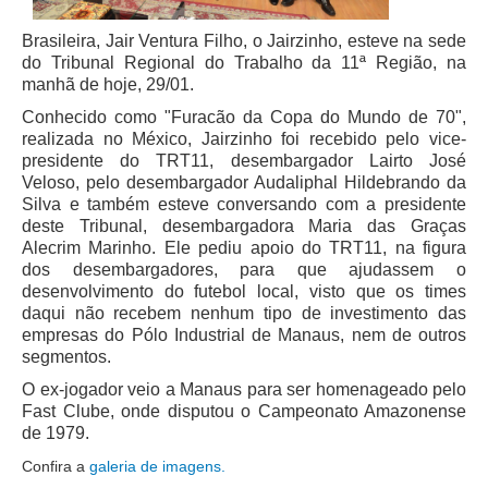
Juízes Substitutos
Diretores
Brasileira, Jair Ventura Filho, o Jairzinho, esteve na sede
do Tribunal Regional do Trabalho da 11ª Região, na
manhã de hoje, 29/01.
Comitês
Conhecido como "Furacão da Copa do Mundo de 70",
Comitê Gestor Regional do PJe
realizada no México, Jairzinho foi recebido pelo vice-
presidente do TRT11, desembargador Lairto José
Comitê Gestor Regional do e-Gestão e de Tabelas
Veloso, pelo desembargador Audaliphal Hildebrando da
Processuais Unificadas
Silva e também esteve conversando com a presidente
Comitê do Datajud
deste Tribunal, desembargadora Maria das Graças
Alecrim Marinho. Ele pediu apoio do TRT11, na figura
Comissão Regional de Pesquisa Judiciária e Ciência de
dos desembargadores, para que ajudassem o
Dados
desenvolvimento do futebol local, visto que os times
Comissão de Ética
daqui não recebem nenhum tipo de investimento das
empresas do Pólo Industrial de Manaus, nem de outros
Comitê de Priorização do Primeiro Grau
segmentos.
Comissão de Uniformização de Jurisprudência
O ex-jogador veio a Manaus para ser homenageado pelo
Fast Clube, onde disputou o Campeonato Amazonense
Comitê de Gestão de Pessoas
de 1979.
Comissão de Vitaliciamento
Confira a
galeria de imagens.
Comitê de Atenção Integral à Saúde de Magistrados e