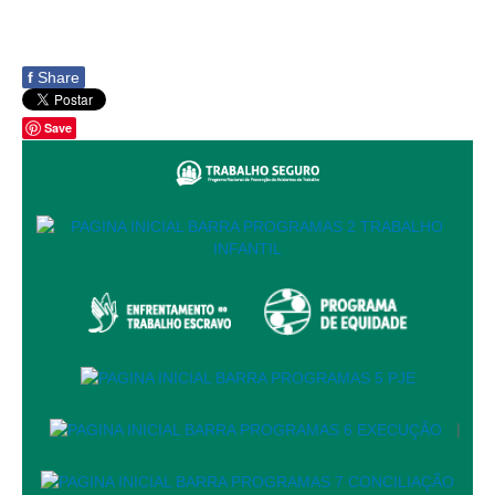
Servidores
Comitê de Segurança Permanente
f
Share
Comitê de Combate ao Trabalho Infantil e de Estímulo à
Aprendizagem
Save
Comitê de Incentivo à Participação Institucional Feminina
no âmbito do TRT-11
Comitê de Prevenção e Enfrentamento do Assédio
Moral, do Assédio Sexual e da Discriminação
Comissão Permanente de Gestão Socioambiental
Comitê Gestor do Plano de Contratações e Aquisições
no Âmbito do TRT11
Grupo Operacional do Centro de Inteligência
Comitê de Equidade de Raça, Gênero e Diversidade
Comitê PopRuaJud
|
Comissão de Justiça Itinerante
Comissão Permanente de Avaliação Documental