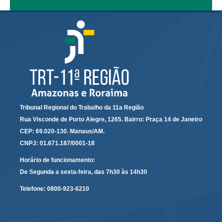
Automação e IA
Governança
Governança de TI
Gestão Estratégica
Governança das Contratações Obras
Rede de Governança Colaborativa
Tribunal Regional do Trabalho da 11a Região
Gestão de Riscos
Rua Visconde de Porto Alegre, 1265. Bairro: Praça 14 de Janeiro
Laboratório de Inovação
CEP: 69.020-130. Manaus/AM.
Assessoria de Governança de Gestão de Pessoas
CNPJ: 01.671.187/0001-18
Horário de funcionamento:
Sites Institucionais
De Segunda a sexta-feira, das 7h30 às 14h30
Biblioteca
Telefone:
0800-923-6210
Centro de Memória
Educação a distância