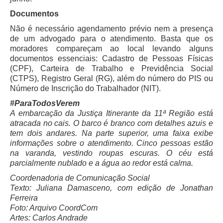
Automação e IA
Documentos
Não é necessário agendamento prévio nem a presença
Governança
de um advogado para o atendimento. Basta que os
moradores compareçam ao local levando alguns
Governança de TI
documentos essenciais: Cadastro de Pessoas Físicas
Gestão Estratégica
(CPF), Carteira de Trabalho e Previdência Social
(CTPS), Registro Geral (RG), além do número do PIS ou
Governança das Contratações Obras
Número de Inscrição do Trabalhador (NIT).
Rede de Governança Colaborativa
#ParaTodosVerem
Gestão de Riscos
A embarcação da Justiça Itinerante da 11ª Região está
atracada no cais. O barco é branco com detalhes azuis e
Laboratório de Inovação
tem dois andares. Na parte superior, uma faixa exibe
Assessoria de Governança de Gestão de Pessoas
informações sobre o atendimento. Cinco pessoas estão
na varanda, vestindo roupas escuras. O céu está
parcialmente nublado e a água ao redor está calma.
Sites Institucionais
Coordenadoria de Comunicação Social
Biblioteca
Texto: Juliana Damasceno, com edição de Jonathan
Ferreira
Centro de Memória
Foto: Arquivo CoordCom
Educação a distância
Artes: Carlos Andrade