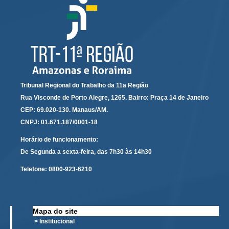
Audiências e Sessões
Calendário das Sessões da 1ª Turma 2026
Calendário de Sessões da 2ª Turma - 2026
Calendário das Sessões da 3ª Turma 2026
Calendário das Sessões do Pleno e Especializadas 2026
Tribunal Regional do Trabalho da 11a Região
Carta de Serviços ao Cidadão
Rua Visconde de Porto Alegre, 1265. Bairro: Praça 14 de Janeiro
CEP: 69.020-130. Manaus/AM.
Cartilhas
CNPJ: 01.671.187/0001-18
Cadastro de Peritos, Tradutores e Intérpretes
Horário de funcionamento:
Calendários
De Segunda a sexta-feira, das 7h30 às 14h30
Calendário Geral
Telefone:
0800-923-6210
Calendário de Eventos
Calendário de Eventos passados
Mapa do site
Calendário das Sessões
> Institucional