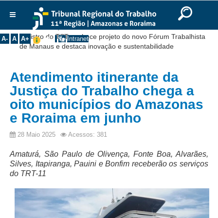
Ir para o Conteúdo
Ir para o menu
Ir para a busca
Ir para o rodapé
|
|
|
English
Português
Español
|
|
Você está aqui:
Início
>>
Notícias
>>
Institucional
Ministro do TST conhece projeto do novo Fórum Trabalhista
A-
A
A+
Intranet
de Manaus e destaca inovação e sustentabilidade
Histórico
Presidência
Atendimento itinerante da
Corregedoria
Justiça do Trabalho chega a
Composição
oito municípios do Amazonas
e Roraima em junho
Desembargadores
Seções Especializadas
28 Maio 2025
Acessos: 381
Turmas
Amaturá, São Paulo de Olivença, Fonte Boa, Alvarães,
Varas do Trabalho
Silves, Itapiranga, Pauini e Bonfim receberão os serviços
do TRT-11
Juízes Manaus
Juízes Roraima
Juízes Interior