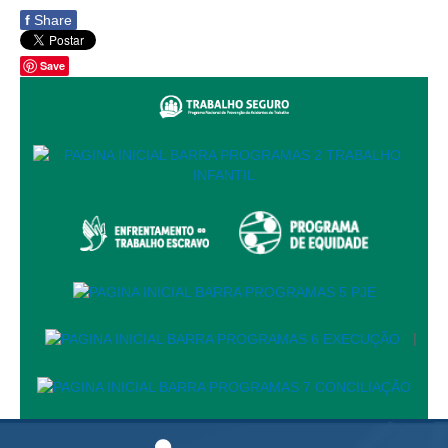
Responsabilidade Socioambiental
f
Share
Comissão Permanente de Acessibilidade e Inclusão
Save
Escola Judicial
Programa Trabalho Seguro
Coordenadoria de Saúde
|
Serviços
Ação Trabalhista (Atermação)
Atermação On-line - Interior de Roraima
Atermação On-line - Interior do Amazonas
|
Agendamento de Reclamação Verbal
Glossário
Consulta de Pautas
Atas de Sessões do Pleno