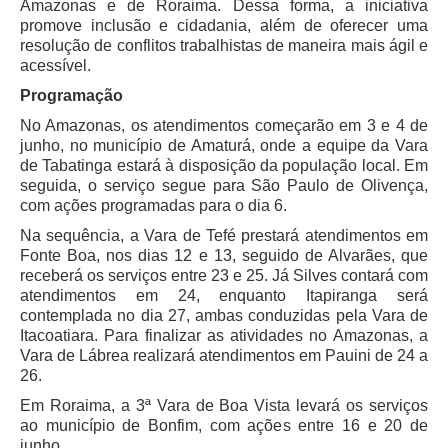
Amazonas e de Roraima. Dessa forma, a iniciativa
Servidores
promove inclusão e cidadania, além de oferecer uma
Comitê de Segurança Permanente
resolução de conflitos trabalhistas de maneira mais ágil e
acessível.
Comitê de Combate ao Trabalho Infantil e de Estímulo à
Aprendizagem
Programação
Comitê de Incentivo à Participação Institucional Feminina
No Amazonas, os atendimentos começarão em 3 e 4 de
no âmbito do TRT-11
junho, no município de Amaturá, onde a equipe da Vara
de Tabatinga estará à disposição da população local. Em
Comitê de Prevenção e Enfrentamento do Assédio
seguida, o serviço segue para São Paulo de Olivença,
Moral, do Assédio Sexual e da Discriminação
com ações programadas para o dia 6.
Comissão Permanente de Gestão Socioambiental
Na sequência, a Vara de Tefé prestará atendimentos em
Fonte Boa, nos dias 12 e 13, seguido de Alvarães, que
Comitê Gestor do Plano de Contratações e Aquisições
receberá os serviços entre 23 e 25. Já Silves contará com
no Âmbito do TRT11
atendimentos em 24, enquanto Itapiranga será
Grupo Operacional do Centro de Inteligência
contemplada no dia 27, ambas conduzidas pela Vara de
Itacoatiara. Para finalizar as atividades no Amazonas, a
Comitê de Equidade de Raça, Gênero e Diversidade
Vara de Lábrea realizará atendimentos em Pauini de 24 a
Comitê PopRuaJud
26.
Comissão de Justiça Itinerante
Em Roraima, a 3ª Vara de Boa Vista levará os serviços
ao município de Bonfim, com ações entre 16 e 20 de
Comissão Permanente de Avaliação Documental
junho.