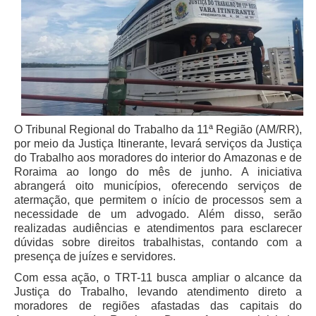
Juízes Substitutos
Diretores
Comitês
Comitê Gestor Regional do PJe
Comitê Gestor Regional do e-Gestão e de Tabelas
Processuais Unificadas
O Tribunal Regional do Trabalho da 11ª Região (AM/RR),
Comitê do Datajud
por meio da Justiça Itinerante, levará serviços da Justiça
do Trabalho aos moradores do interior do Amazonas e de
Comissão Regional de Pesquisa Judiciária e Ciência de
Roraima ao longo do mês de junho. A iniciativa
Dados
abrangerá oito municípios, oferecendo serviços de
atermação, que permitem o início de processos sem a
Comissão de Ética
necessidade de um advogado. Além disso, serão
Comitê de Priorização do Primeiro Grau
realizadas audiências e atendimentos para esclarecer
dúvidas sobre direitos trabalhistas, contando com a
Comissão de Uniformização de Jurisprudência
presença de juízes e servidores.
Comitê de Gestão de Pessoas
Com essa ação, o TRT-11 busca ampliar o alcance da
Comissão de Vitaliciamento
Justiça do Trabalho, levando atendimento direto a
moradores de regiões afastadas das capitais do
Comitê de Atenção Integral à Saúde de Magistrados e