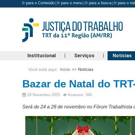
Ir para o Conteúdo
Ir para o menu
Ir para a busca
Ir para o r
|
|
|
Institucional
|
Serviços
|
Notícias
Você está aqui:
Início
>>
Notícias
Bazar de Natal do TRT
19 Novembro 2025
Acessos: 345
Será de 24 a 28 de novembro no Fórum Trabalhista 