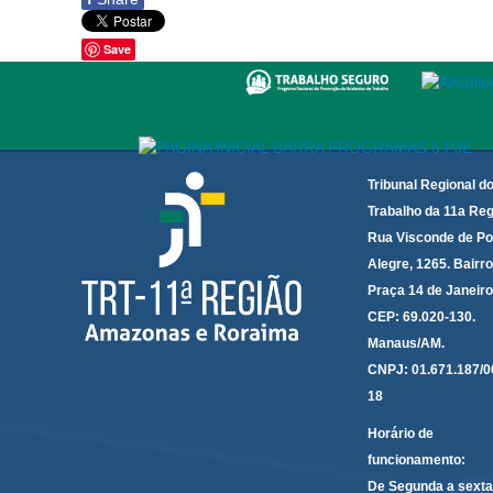
Save
Tribunal Regional d
Trabalho da 11a Reg
Rua Visconde de Po
Alegre, 1265. Bairro
Praça 14 de Janeir
CEP: 69.020-130.
Manaus/AM.
CNPJ: 01.671.187/0
18
Horário de
funcionamento:
De Segunda a sexta