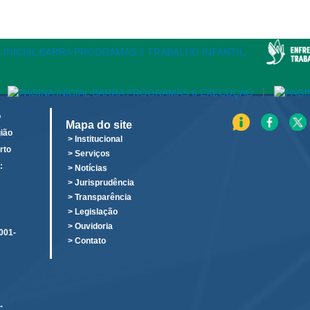
|
o
Mapa do site
ião
> Institucional
rto
> Serviços
:
> Notícias
o
> Jurisprudência
> Transparência
> Legislação
> Ouvidoria
001-
> Contato
-