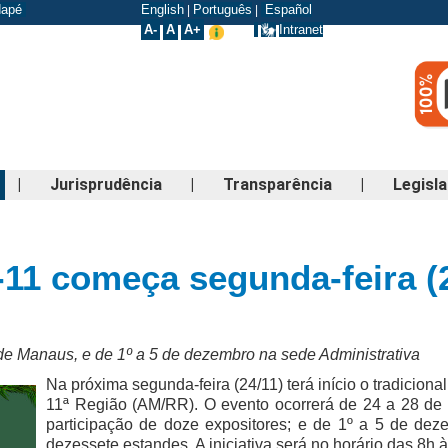
odapé
English
Português
Español
|
|
A-
A
A+
Intranet
|
Jurisprudência
|
Transparência
|
Legisl
-11 começa segunda-feira (
de Manaus, e de 1º a 5 de dezembro na sede Administrativa
Na próxima segunda-feira (24/11) terá início o tradicion
11ª Região (AM/RR). O evento ocorrerá de 24 a 28 de
participação de doze expositores; e de 1º a 5 de dez
dezessete estandes. A iniciativa será no horário das 8h 