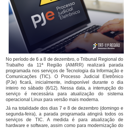
Juízes Substitutos
Diretores
Comitês
Comitê Gestor Regional do PJe
Comitê Gestor Regional do e-Gestão e de Tabelas
Processuais Unificadas
Comitê do Datajud
No período de 6 a 8 de dezembro, o Tribunal Regional do
Trabalho da 11ª Região (AM/RR) realizará parada
Comissão Regional de Pesquisa Judiciária e Ciência de
programada nos serviços de Tecnologia da Informação e
Dados
Comunicações (TIC). O Processo Judicial Eletrônico
Comissão de Ética
(PJe) ficará, inicialmente, indisponível durante o dia
inteiro no sábado (6/12). Nessa data, a interrupção do
Comitê de Priorização do Primeiro Grau
serviço é necessária para atualização do sistema
operacional Linux para versão mais moderna.
Comissão de Uniformização de Jurisprudência
Já na totalidade dos dias 7 e 8 de dezembro (domingo e
Comitê de Gestão de Pessoas
segunda-feira), a parada programada atingirá todos os
Comissão de Vitaliciamento
serviços de TIC. A medida é para atualização de
hardware e software, assim como para modernização do
Comitê de Atenção Integral à Saúde de Magistrados e