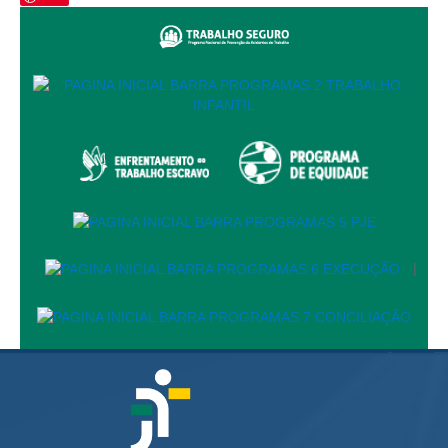
Automação e IA
Governança
Governança de TI
Gestão Estratégica
Governança das Contratações Obras
Rede de Governança Colaborativa
Gestão de Riscos
Laboratório de Inovação
|
Assessoria de Governança de Gestão de Pessoas
Sites Institucionais
Biblioteca
Centro de Memória
Educação a distância