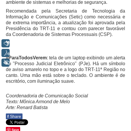
ambiente de sistemas e melhorias de segurança.
Servidores
Recomendada pela Secretaria de Tecnologia da
Comitê de Segurança Permanente
Informação e Comunicações (Setic) como necessária e
Comitê de Combate ao Trabalho Infantil e de Estímulo à
de extrema importância, a atualização foi aprovada pela
Aprendizagem
Presidência do TRT-11 e contou com parecer favorável
da Coordenadoria de Sistemas Processuais (CSP).
Comitê de Incentivo à Participação Institucional Feminina
no âmbito do TRT-11
Libras
Comitê de Prevenção e Enfrentamento do Assédio
Voz
Moral, do Assédio Sexual e da Discriminação
#ParaTodosVerem
: tela de um laptop exibindo um alerta
+ Acessibilidade
do "Processo Judicial Eletrônico" (PJe). Há um símbolo
Comissão Permanente de Gestão Socioambiental
de aviso amarelo no topo e a logo do TRT-11ª Região no
Comitê Gestor do Plano de Contratações e Aquisições
canto. Uma mão está sobre o teclado. O ambiente é de
no Âmbito do TRT11
escritório, com iluminação suave.
Grupo Operacional do Centro de Inteligência
Coordenadoria de Comunicação Social
Comitê de Equidade de Raça, Gênero e Diversidade
Texto: Mônica Armond de Melo
Arte: Renard Batista
Comitê PopRuaJud
f
Share
Comissão de Justiça Itinerante
Comissão Permanente de Avaliação Documental
Save