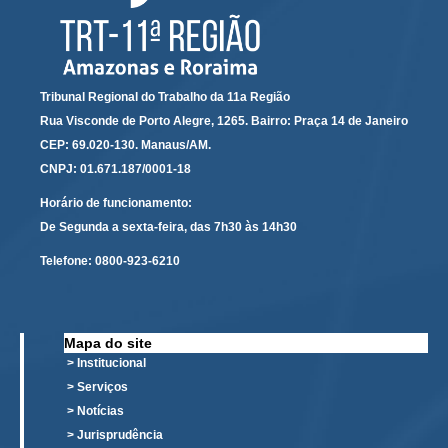
Responsabilidade Socioambiental
Comissão Permanente de Acessibilidade e Inclusão
Escola Judicial
Tribunal Regional do Trabalho da 11a Região
Programa Trabalho Seguro
Rua Visconde de Porto Alegre, 1265. Bairro: Praça 14 de Janeiro
Coordenadoria de Saúde
CEP: 69.020-130. Manaus/AM.
CNPJ: 01.671.187/0001-18
|
Horário de funcionamento:
Serviços
De Segunda a sexta-feira, das 7h30 às 14h30
Ação Trabalhista (Atermação)
Telefone:
0800-923-6210
Atermação On-line - Interior de Roraima
Atermação On-line - Interior do Amazonas
Mapa do site
Agendamento de Reclamação Verbal
> Institucional
Glossário
> Serviços
> Notícias
Consulta de Pautas
> Jurisprudência
Atas de Sessões do Pleno