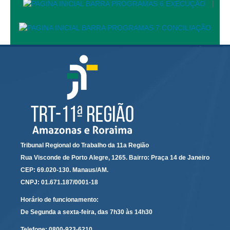
|
Responsabilidade Socioambiental
Comissão Permanente de Acessibilidade e Inclusão
Escola Judicial
Programa Trabalho Seguro
Coordenadoria de Saúde
|
Serviços
Ação Trabalhista (Atermação)
Tribunal Regional do Trabalho da 11a Região
Atermação On-line - Interior de Roraima
Rua Visconde de Porto Alegre, 1265. Bairro: Praça 14 de Janeiro
Atermação On-line - Interior do Amazonas
CEP: 69.020-130. Manaus/AM.
Agendamento de Reclamação Verbal
CNPJ: 01.671.187/0001-18
Glossário
Horário de funcionamento:
Consulta de Pautas
De Segunda a sexta-feira, das 7h30 às 14h30
Atas de Sessões do Pleno
Telefone:
0800-923-6210