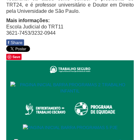
TRT24, e é professor universitário e Doutor em Direito
Automação e IA
pela Universidade de São Paulo.
Governança
Mais informações:
Escola Judicial do TRT11
Governança de TI
3621-7453/3232-0944
Gestão Estratégica
f
Share
Governança das Contratações Obras
Save
Rede de Governança Colaborativa
Gestão de Riscos
Laboratório de Inovação
Assessoria de Governança de Gestão de Pessoas
Sites Institucionais
Biblioteca
Centro de Memória
Educação a distância