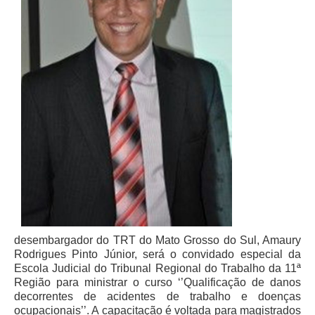
Juízes Substitutos
Diretores
Comitês
Comitê Gestor Regional do PJe
Comitê Gestor Regional do e-Gestão e de Tabelas
Processuais Unificadas
Comitê do Datajud
Comissão Regional de Pesquisa Judiciária e Ciência de
Dados
Comissão de Ética
Comitê de Priorização do Primeiro Grau
desembargador do TRT do Mato Grosso do Sul, Amaury
Comissão de Uniformização de Jurisprudência
Rodrigues Pinto Júnior, será o convidado especial da
Comitê de Gestão de Pessoas
Escola Judicial do Tribunal Regional do Trabalho da 11ª
Região para ministrar o curso ‘’Qualificação de danos
Comissão de Vitaliciamento
decorrentes de acidentes de trabalho e doenças
Comitê de Atenção Integral à Saúde de Magistrados e
ocupacionais’’. A capacitação é voltada para magistrados