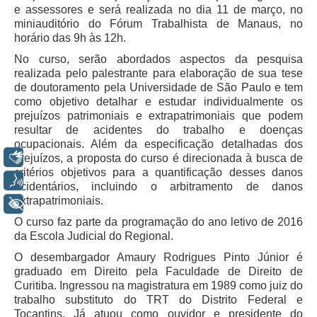
Servidores
e assessores e será realizada no dia 11 de março, no
miniauditório do Fórum Trabalhista de Manaus, no
Comitê de Segurança Permanente
horário das 9h às 12h.
Comitê de Combate ao Trabalho Infantil e de Estímulo à
No curso, serão abordados aspectos da pesquisa
Aprendizagem
realizada pelo palestrante para elaboração de sua tese
de doutoramento pela Universidade de São Paulo e tem
Comitê de Incentivo à Participação Institucional Feminina
como objetivo detalhar e estudar individualmente os
no âmbito do TRT-11
prejuízos patrimoniais e extrapatrimoniais que podem
Comitê de Prevenção e Enfrentamento do Assédio
resultar de acidentes do trabalho e doenças
Moral, do Assédio Sexual e da Discriminação
ocupacionais. Além da especificação detalhadas dos
Libras
prejuízos, a proposta do curso é direcionada à busca de
Comissão Permanente de Gestão Socioambiental
critérios objetivos para a quantificação desses danos
Voz
Comitê Gestor do Plano de Contratações e Aquisições
acidentários, incluindo o arbitramento de danos
no Âmbito do TRT11
extrapatrimoniais.
+ Acessibilidade
Grupo Operacional do Centro de Inteligência
O curso faz parte da programação do ano letivo de 2016
da Escola Judicial do Regional.
Comitê de Equidade de Raça, Gênero e Diversidade
O desembargador Amaury Rodrigues Pinto Júnior é
Comitê PopRuaJud
graduado em Direito pela Faculdade de Direito de
Comissão de Justiça Itinerante
Curitiba. Ingressou na magistratura em 1989 como juiz do
trabalho substituto do TRT do Distrito Federal e
Comissão Permanente de Avaliação Documental
Tocantins. Já atuou como ouvidor e presidente do