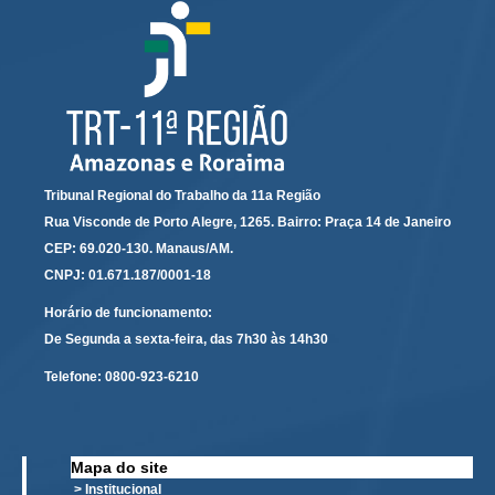
Audiências e Sessões
Calendário das Sessões da 1ª Turma 2026
Calendário de Sessões da 2ª Turma - 2026
Calendário das Sessões da 3ª Turma 2026
Calendário das Sessões do Pleno e Especializadas 2026
Tribunal Regional do Trabalho da 11a Região
Carta de Serviços ao Cidadão
Rua Visconde de Porto Alegre, 1265. Bairro: Praça 14 de Janeiro
CEP: 69.020-130. Manaus/AM.
Cartilhas
CNPJ: 01.671.187/0001-18
Cadastro de Peritos, Tradutores e Intérpretes
Horário de funcionamento:
Calendários
De Segunda a sexta-feira, das 7h30 às 14h30
Calendário Geral
Telefone:
0800-923-6210
Calendário de Eventos
Calendário de Eventos passados
Mapa do site
Calendário das Sessões
> Institucional