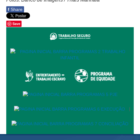
Responsabilidade Socioambiental
f
Share
Comissão Permanente de Acessibilidade e Inclusão
Save
Escola Judicial
Programa Trabalho Seguro
Coordenadoria de Saúde
|
Serviços
Ação Trabalhista (Atermação)
Atermação On-line - Interior de Roraima
Atermação On-line - Interior do Amazonas
|
Agendamento de Reclamação Verbal
Glossário
Consulta de Pautas
Atas de Sessões do Pleno