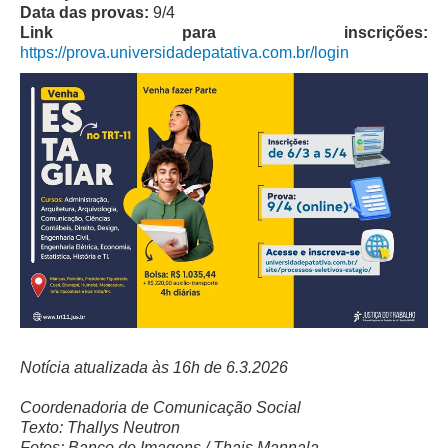
Data das provas:
9/4
Automação e IA
Link para inscrições:
https://prova.universidadepatativa.com.br/login
Governança
Governança de TI
Gestão Estratégica
Governança das Contratações Obras
Rede de Governança Colaborativa
Gestão de Riscos
Laboratório de Inovação
Assessoria de Governança de Gestão de Pessoas
Sites Institucionais
Notícia atualizada às 16h de 6.3.2026
Biblioteca
Centro de Memória
Coordenadoria de Comunicação Social
Texto: Thallys Neutron
Educação a distância
Fotos: Banco de Imagens / Thais Mannala