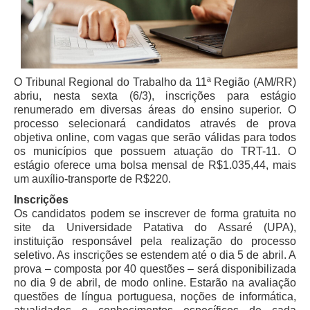
Juízes Substitutos
Diretores
Comitês
O Tribunal Regional do Trabalho da 11ª Região (AM/RR)
Comitê Gestor Regional do PJe
abriu, nesta sexta (6/3), inscrições para estágio
Comitê Gestor Regional do e-Gestão e de Tabelas
renumerado em diversas áreas do ensino superior. O
Processuais Unificadas
processo selecionará candidatos através de prova
objetiva online, com vagas que serão válidas para todos
Comitê do Datajud
os municípios que possuem atuação do TRT-11. O
Comissão Regional de Pesquisa Judiciária e Ciência de
estágio oferece uma bolsa mensal de R$1.035,44, mais
Dados
um auxílio-transporte de R$220.
Comissão de Ética
Inscrições
Os candidatos podem se inscrever de forma gratuita no
Comitê de Priorização do Primeiro Grau
site da Universidade Patativa do Assaré (UPA),
Comissão de Uniformização de Jurisprudência
instituição responsável pela realização do processo
seletivo. As inscrições se estendem até o dia 5 de abril. A
Comitê de Gestão de Pessoas
prova – composta por 40 questões – será disponibilizada
no dia 9 de abril, de modo online. Estarão na avaliação
Comissão de Vitaliciamento
questões de língua portuguesa, noções de informática,
Comitê de Atenção Integral à Saúde de Magistrados e