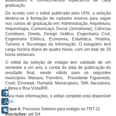
atualidades e conhecimentos específicos de cada
Servidores
graduação.
Comitê de Segurança Permanente
De acordo com o edital publicado pela UPA, a seleção
destina-se à formação de cadastro reserva para vagas
Comitê de Combate ao Trabalho Infantil e de Estímulo à
nos cursos de graduação em: Administração, Arquitetura,
Aprendizagem
Arquivologia, Comunicaço Social (Jornalismo), Ciências
Comitê de Incentivo à Participação Institucional Feminina
Contábeis, Direito, Design Gráfico, Engenharia Civil,
no âmbito do TRT-11
Engenharia Elétrica, Economia, Estatística, História,
Turismo e Tecnologia da Informação. O estagiário terá
Comitê de Prevenção e Enfrentamento do Assédio
carga horária diária de quatro horas, com um total de 20
Moral, do Assédio Sexual e da Discriminação
horas semanais.
Comissão Permanente de Gestão Socioambiental
O edital da seleção de estágio tem validade de um
Comitê Gestor do Plano de Contratações e Aquisições
semestre a um ano, a contar da data de publicação do
no Âmbito do TRT11
resultado final, sendo válido para os seguintes
municípios: Manaus, Parintins, Presidente Figueiredo,
Grupo Operacional do Centro de Inteligência
Coari, Eirunepé, Humaitá, Manacapuru, Tefé, Itacoatiara,
Comitê de Equidade de Raça, Gênero e Diversidade
Lábrea e Boa Vista/RR.
Libras
Para mais informações, o edital completo está disponível
Comitê PopRuaJud
aqui
.
Voz
Comissão de Justiça Itinerante
O que é:
Processo Seletivo para estágio no TRT-11
+ Acessibilidade
Comissão Permanente de Avaliação Documental
Inscrições:
até 5/4