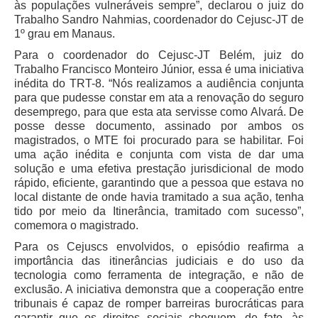
às populações vulneráveis sempre”, declarou o juiz do
Responsabilidade Socioambiental
Trabalho Sandro Nahmias, coordenador do Cejusc-JT de
Comissão Permanente de Acessibilidade e Inclusão
1º grau em Manaus.
Para o coordenador do Cejusc-JT Belém, juiz do
Escola Judicial
Trabalho Francisco Monteiro Júnior, essa é uma iniciativa
Programa Trabalho Seguro
inédita do TRT-8. “Nós realizamos a audiência conjunta
para que pudesse constar em ata a renovação do seguro
Coordenadoria de Saúde
desemprego, para que esta ata servisse como Alvará. De
posse desse documento, assinado por ambos os
|
magistrados, o MTE foi procurado para se habilitar. Foi
Serviços
uma ação inédita e conjunta com vista de dar uma
solução e uma efetiva prestação jurisdicional de modo
rápido, eficiente, garantindo que a pessoa que estava no
Ação Trabalhista (Atermação)
local distante de onde havia tramitado a sua ação, tenha
Atermação On-line - Interior de Roraima
tido por meio da Itinerância, tramitado com sucesso”,
comemora o magistrado.
Atermação On-line - Interior do Amazonas
Para os Cejuscs envolvidos, o episódio reafirma a
Agendamento de Reclamação Verbal
importância das itinerâncias judiciais e do uso da
Glossário
tecnologia como ferramenta de integração, e não de
exclusão. A iniciativa demonstra que a cooperação entre
Consulta de Pautas
tribunais é capaz de romper barreiras burocráticas para
Atas de Sessões do Pleno
garantir que os direitos sociais cheguem, de fato, às