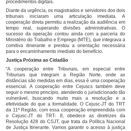
procedimentos digitais.
Automação e IA
Diante da urgência, os magistrados e servidores dos dois
tribunais iniciaram uma articulação imediata. A
Governança
cooperação direta permitiu a realização da audiência em
tempo real, superando divisões administrativas. O
Governança de TI
sucesso da operação contou ainda com a parceria do
Gestão Estratégica
Ministério do Trabalho e Emprego (MTE), que integrava a
comitiva itinerante e prestou a orientação necessária
Governança das Contratações Obras
para o encaminhamento imediato do benefício.
Rede de Governança Colaborativa
Justiça Próxima ao Cidadão
Gestão de Riscos
“A cooperação entre Tribunais, em especial entre
Laboratório de Inovação
Tribunais que integram a Região Norte, onde as
distâncias são medidas em dias, essa é uma cooperação
Assessoria de Governança de Gestão de Pessoas
essencial. A cooperação entre Cejuscs também deve
seguir o mesmo princípio, atendendo o jurisdicionado tão
Sites Institucionais
vulnerável, buscando muito mais a resolução e a
efetividade do que a formalidade. O Cejusc-JT do TRT
Biblioteca
da 11ª Região, com essa cooperação empreendida com
o Cejusc-JT do TRT- 8, obedece as diretrizes da
Centro de Memória
Resolução 428 do CSJT, que trata da Política Nacional
Educação a distância
de Justiça Itinerante. Vamos garantir o acesso à justiça