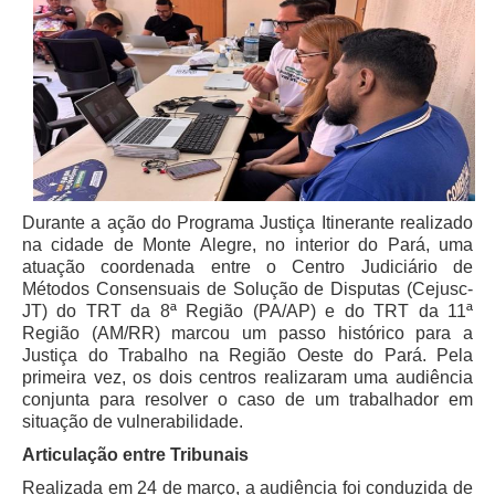
Juízes Substitutos
Diretores
Comitês
Comitê Gestor Regional do PJe
Comitê Gestor Regional do e-Gestão e de Tabelas
Processuais Unificadas
Durante a ação do Programa Justiça Itinerante realizado
Comitê do Datajud
na cidade de Monte Alegre, no interior do Pará, uma
Comissão Regional de Pesquisa Judiciária e Ciência de
atuação coordenada entre o Centro Judiciário de
Dados
Métodos Consensuais de Solução de Disputas (Cejusc-
JT) do TRT da 8ª Região (PA/AP) e do TRT da 11ª
Comissão de Ética
Região (AM/RR) marcou um passo histórico para a
Comitê de Priorização do Primeiro Grau
Justiça do Trabalho na Região Oeste do Pará. Pela
primeira vez, os dois centros realizaram uma audiência
Comissão de Uniformização de Jurisprudência
conjunta para resolver o caso de um trabalhador em
Comitê de Gestão de Pessoas
situação de vulnerabilidade.
Comissão de Vitaliciamento
Articulação entre Tribunais
Comitê de Atenção Integral à Saúde de Magistrados e
Realizada em 24 de março, a audiência foi conduzida de