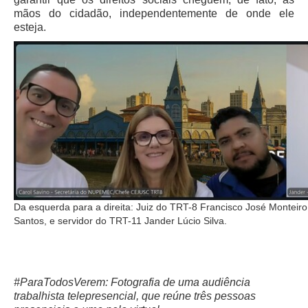
mãos do cidadão, independentemente de onde ele
Audiências e Sessões
esteja.
Calendário das Sessões da 1ª Turma 2026
Calendário de Sessões da 2ª Turma - 2026
Calendário das Sessões da 3ª Turma 2026
Calendário das Sessões do Pleno e Especializadas 2026
Carta de Serviços ao Cidadão
Cartilhas
Cadastro de Peritos, Tradutores e Intérpretes
Calendários
Da esquerda para a direita: Juiz do TRT-8 Francisco José Monteiro 
Santos, e servidor do TRT-11 Jander Lúcio Silva.
Calendário Geral
Calendário de Eventos
Calendário de Eventos passados
#ParaTodosVerem: Fotografia de uma audiência
Calendário das Sessões
trabalhista telepresencial, que reúne três pessoas