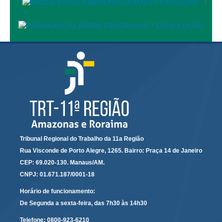
|
PJE
Plantão Judiciário
Cadastrar Processos
Listar Processos
Portal Conciliação
Inscrição para mediação e conciliação – Cejusc 1º e 2º
grau
Perguntas Frequentes
Eventos
Tribunal Regional do Trabalho da 11a Região
Portal Execução
Rua Visconde de Porto Alegre, 1265. Bairro: Praça 14 de Janeiro
Portal Proad
CEP: 69.020-130. Manaus/AM.
CNPJ: 01.671.187/0001-18
Portal dos Precatórios e Requisições de
Pequeno Valor
Horário de funcionamento:
De Segunda a sexta-feira, das 7h30 às 14h30
Programa Aprendizagem
Telefone:
0800-923-6210