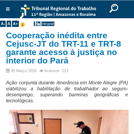
Ir para o Conteúdo
Ir para o menu
Ir para a busca
Ir para o rodapé
|
|
|
English
Português
Español
|
|
Você está aqui:
Início
>>
Notícias
Institucional
A-
A
A+
Intranet
Histórico
Cooperação inédita entre
Presidência
Cejusc-JT do TRT-11 e TRT-8
garante acesso à justiça no
Corregedoria
interior do Pará
Composição
Desembargadores
30 Março 2026
Acessos: 213
Seções Especializadas
Ação conjunta durante itinerância em Monte Alegre (PA)
viabilizou a habilitação de trabalhador ao seguro-
Turmas
desemprego, superando barreiras geográficas e
Varas do Trabalho
tecnológicas.
Juízes Manaus
Juízes Roraima
Juízes Interior