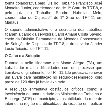
Servidores
forma colaborativa pelo juiz do Trabalho Francisco José
Monteiro Junior, coordenador do de 1º Grau do TRT-8, e
Comitê de Segurança Permanente
pelo juiz do Trabalho Sandro Nahmias Melo,
Comitê de Combate ao Trabalho Infantil e de Estímulo à
coordenador do Cejusc-JT de 1º Grau do TRT-11 em
Aprendizagem
Manaus.
O suporte administrativo e a secretaria dos trabalhos
Comitê de Incentivo à Participação Institucional Feminina
ficaram a cargo da servidora Carol Amaral Costa Savino,
no âmbito do TRT-11
chefe da Divisão Permanente de Métodos Consensuais
Comitê de Prevenção e Enfrentamento do Assédio
de Solução de Disputas do TRT-8, e do servidor Jander
Moral, do Assédio Sexual e da Discriminação
Lúcio Teixeira, do TRT-11.
Comissão Permanente de Gestão Socioambiental
O Caso e a Solução
Comitê Gestor do Plano de Contratações e Aquisições
Durante a ação itinerante em Monte Alegre (PA), um
no Âmbito do TRT11
trabalhador relatou dificuldades com um processo que
tramitava originalmente no TRT-11. Ele precisava renovar
Grupo Operacional do Centro de Inteligência
um alvará para habilitação no seguro-desemprego, cujo
Comitê de Equidade de Raça, Gênero e Diversidade
prazo de 120 dias já havia expirado.
Comitê PopRuaJud
A resolução enfrentava obstáculos críticos, como: a
inexistência de uma unidade do Ministério do Trabalho e
Comissão de Justiça Itinerante
Emprego (MTE) no município, a instabilidade da rede de
Comissão Permanente de Avaliação Documental
internet na região e a dificuldade do cidadão em realizar