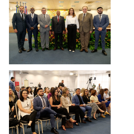
Precedentes e Ações Coletivas
Centro de Inteligência
Unidade de Monitoramento e Fiscalização - UMF
Assédio Eleitoral
|
Transparência
Portal Transparência
Gestão
Audiências e Sessões
Serviço de Informação ao Cidadão
Ouvidoria
Tecnologia da Informação e Comunicação
Gestão Orcamentária