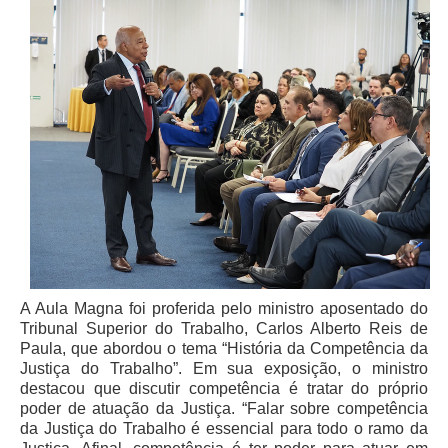
PJE
Plantão Judiciário
Cadastrar Processos
Listar Processos
Portal Conciliação
Inscrição para mediação e conciliação – Cejusc 1º e 2º
grau
Perguntas Frequentes
Eventos
Portal Execução
A Aula Magna foi proferida pelo ministro aposentado do
Portal Proad
Tribunal Superior do Trabalho, Carlos Alberto Reis de
Paula, que abordou o tema “História da Competência da
Portal dos Precatórios e Requisições de
Justiça do Trabalho”. Em sua exposição, o ministro
Pequeno Valor
destacou que discutir competência é tratar do próprio
poder de atuação da Justiça. “Falar sobre competência
Programa Aprendizagem
da Justiça do Trabalho é essencial para todo o ramo da