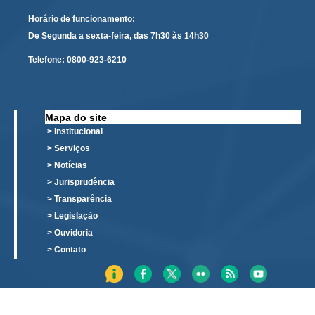
Horário de funcionamento:
Faça sua Manifestação
De Segunda a sexta-feira, das 7h30 às 14h30
Acompanhe sua manifestação
Telefone:
0800-923-6210
Ouvidoria Da Mulher
Serviço de Informação ao Cidadão - SIC
Relatórios Estatísticos
Mapa do site
> Institucional
Consulte o seu Processo Trabalhista
> Serviços
Lei Geral de Proteção de Dados - LGPD
> Notícias
Integração das Ouvidorias
> Jurisprudência
O que é Ouvidoria?
> Transparência
> Legislação
> Ouvidoria
Carta de Serviços à Cidadania
> Contato
Ouvidoria no CSJT
Dúvidas Frequentes
Avalie os Serviços da Ouvidoria