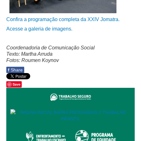
Licitações, contratos e Instrumentos
Gestão de Pessoas
Confira a programação completa da XXIV Jomatra.
Auditoria e Prestação de Contas
Acesse a galeria de imagens.
Sustentabilidade
Acessibilidade
Coordenadoria de Comunicação Social
Texto: Martha Arruda
LGPD
Fotos: Roumen Koynov
|
f
Share
Legislação
Save
Acórdãos
Atos Administrativos
Biblioteca Digital
Código de Ética dos Servidores
Diário Eletrônico JT