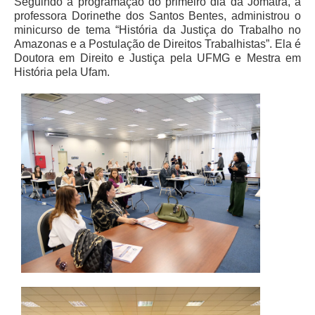
Seguindo a programação do primeiro dia da Jomatra, a
professora Dorinethe dos Santos Bentes, administrou o
Todas as Notícias
minicurso de tema “História da Justiça do Trabalho no
Amazonas e a Postulação de Direitos Trabalhistas”. Ela é
Buscar Notícias
Doutora em Direito e Justiça pela UFMG e Mestra em
Comunicados
História pela Ufam.
Campanhas
Galeria de Fotos
Redes Sociais
Fale com a Comunicação
Logomarca
|
Jurisprudência
Consulta Jurisprudencial
Falcão - Busca por Jurisprudência
Pangea - precedentes qualificados
Súmulas