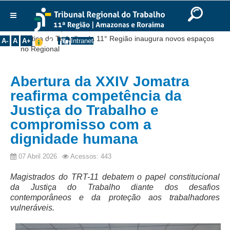
Ir para o Conteúdo
Ir para o menu
Ir para a busca
Ir para o rodapé
|
|
|
English
Português
Español
|
|
Você está aqui:
Início
>>
Notícias
>>
Institucional
Justiça do Trabalho da 11° Região inaugura novos espaços
A-
A
A+
Intranet
no Regional
Histórico
Presidência
Abertura da XXIV Jomatra
Corregedoria
reafirma competência da
Composição
Justiça do Trabalho e
compromisso com a
Desembargadores
dignidade humana
Seções Especializadas
Turmas
07 Abril 2026
Acessos: 443
Varas do Trabalho
Magistrados do TRT-11 debatem o papel constitucional
Juízes Manaus
da Justiça do Trabalho diante dos desafios
contemporâneos e da proteção aos trabalhadores
Juízes Roraima
vulneráveis.
Juízes Interior