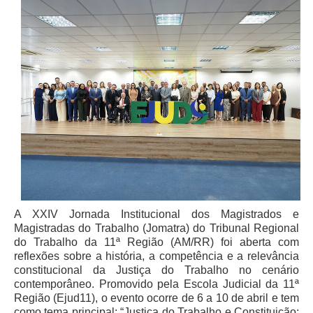
Juízes Substitutos
Diretores
Comitês
Comitê Gestor Regional do PJe
Comitê Gestor Regional do e-Gestão e de Tabelas
Processuais Unificadas
Comitê do Datajud
Comissão Regional de Pesquisa Judiciária e Ciência de
Dados
Comissão de Ética
A XXIV Jornada Institucional dos Magistrados e
Comitê de Priorização do Primeiro Grau
Magistradas do Trabalho (Jomatra) do Tribunal Regional
Comissão de Uniformização de Jurisprudência
do Trabalho da 11ª Região (AM/RR) foi aberta com
reflexões sobre a história, a competência e a relevância
Comitê de Gestão de Pessoas
constitucional da Justiça do Trabalho no cenário
contemporâneo. Promovido pela Escola Judicial da 11ª
Comissão de Vitaliciamento
Região (Ejud11), o evento ocorre de 6 a 10 de abril e tem
Comitê de Atenção Integral à Saúde de Magistrados e
como tema principal: “Justiça do Trabalho e Constituição: