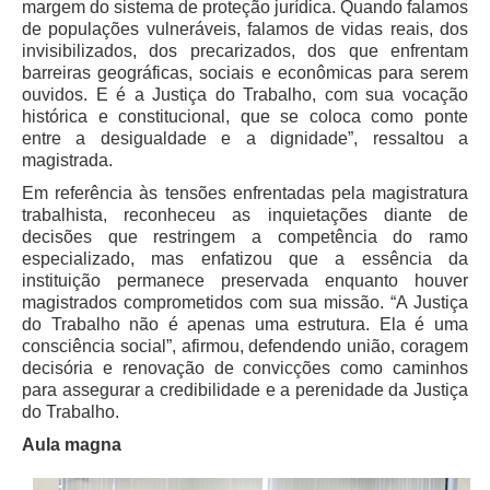
Calendário das Correições
margem do sistema de proteção jurídica. Quando falamos
de populações vulneráveis, falamos de vidas reais, dos
Calendário de Suspensão
invisibilizados, dos precarizados, dos que enfrentam
barreiras geográficas, sociais e econômicas para serem
Calendário da Justiça Itinerante
ouvidos. E é a Justiça do Trabalho, com sua vocação
Certidões
histórica e constitucional, que se coloca como ponte
entre a desigualdade e a dignidade”, ressaltou a
Concursos
magistrada.
Contas abertas em nome dos beneficiários
Em referência às tensões enfrentadas pela magistratura
Diários Eletrônicos
trabalhista, reconheceu as inquietações diante de
decisões que restringem a competência do ramo
e-Doc
especializado, mas enfatizou que a essência da
Espaço do Servidor
instituição permanece preservada enquanto houver
magistrados comprometidos com sua missão. “A Justiça
Guias de recolhimento
do Trabalho não é apenas uma estrutura. Ela é uma
Leilão Público
consciência social”, afirmou, defendendo união, coragem
decisória e renovação de convicções como caminhos
Mapa do site
para assegurar a credibilidade e a perenidade da Justiça
META 9 do CNJ
do Trabalho.
Aula magna
Pauta Digital