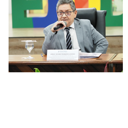
Responsabilidade Socioambiental
Comissão Permanente de Acessibilidade e Inclusão
Escola Judicial
Programa Trabalho Seguro
Coordenadoria de Saúde
|
Serviços
Ação Trabalhista (Atermação)
Atermação On-line - Interior de Roraima
Atermação On-line - Interior do Amazonas
Agendamento de Reclamação Verbal
Glossário
Consulta de Pautas
Atas de Sessões do Pleno