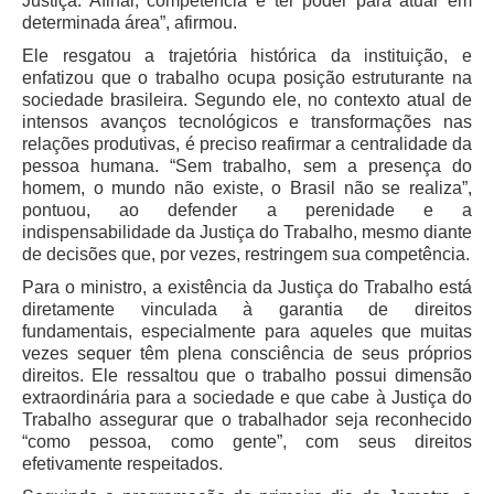
Protocolo Eletrônico
Justiça. Afinal, competência é ter poder para atuar em
determinada área”, afirmou.
Suspensão e Prorrogação de Prazos
Ele resgatou a trajetória histórica da instituição, e
Busca Geral
enfatizou que o trabalho ocupa posição estruturante na
sociedade brasileira. Segundo ele, no contexto atual de
Portal de Doações do TRT11
intensos avanços tecnológicos e transformações nas
Estatísticas
relações produtivas, é preciso reafirmar a centralidade da
pessoa humana. “Sem trabalho, sem a presença do
Pesquisa de metas Nacionais
homem, o mundo não existe, o Brasil não se realiza”,
Acessibilidade
pontuou, ao defender a perenidade e a
indispensabilidade da Justiça do Trabalho, mesmo diante
Editais de Credenciamento
de decisões que, por vezes, restringem sua competência.
Pontos de Inclusão Digital
Para o ministro, a existência da Justiça do Trabalho está
Monitoramento do Serviços de TIC
diretamente vinculada à garantia de direitos
fundamentais, especialmente para aqueles que muitas
Conexão Inclusiva
vezes sequer têm plena consciência de seus próprios
direitos. Ele ressaltou que o trabalho possui dimensão
Inscrições
extraordinária para a sociedade e que cabe à Justiça do
Informe de Rendimentos - 2026
Trabalho assegurar que o trabalhador seja reconhecido
“como pessoa, como gente”, com seus direitos
|
efetivamente respeitados.
Notícias