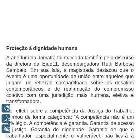
Audiências e Sessões
Calendário das Sessões da 1ª Turma 2026
Calendário de Sessões da 2ª Turma - 2026
Calendário das Sessões da 3ª Turma 2026
Proteção à dignidade humana
Calendário das Sessões do Pleno e Especializadas 2026
A abertura da Jomatra foi marcada também pelo discurso
Carta de Serviços ao Cidadão
da diretora da Ejud11, desembargadora Ruth Barbosa
Sampaio. Em sua fala, a magistrada destacou que o
Cartilhas
evento é uma oportunidade de união entre aqueles que
julgam, de reflexão compartilhada sobre os desafios
Cadastro de Peritos, Tradutores e Intérpretes
contemporâneos e de reafirmação do compromisso
Calendários
coletivo com uma jurisdição mais humana, efetiva e
transformadora.
Calendário Geral
Libras
Ao refletir sobre a competência da Justiça do Trabalho,
Calendário de Eventos
afirmou de forma categórica: “A competência não é um
Voz
Calendário de Eventos passados
privilégio. A competência é garantia. Garantia de acesso
+ Acessibilidade
à justiça. Garantia de dignidade. Garantia de que o
Calendário das Sessões
trabalhador, especialmente o vulnerável, não ficará à