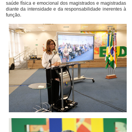
saúde física e emocional dos magistrados e magistradas
Automação e IA
diante da intensidade e da responsabilidade inerentes à
função.
Governança
Governança de TI
Gestão Estratégica
Governança das Contratações Obras
Rede de Governança Colaborativa
Gestão de Riscos
Laboratório de Inovação
Assessoria de Governança de Gestão de Pessoas
Sites Institucionais
Biblioteca
Centro de Memória
Educação a distância