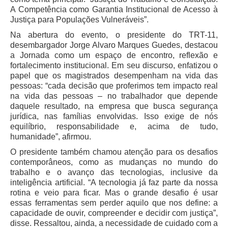
Servidores
A Competência como Garantia Institucional de Acesso à
Justiça para Populações Vulneráveis”.
Comitê de Segurança Permanente
Na abertura do evento, o presidente do TRT-11,
Comitê de Combate ao Trabalho Infantil e de Estímulo à
desembargador Jorge Alvaro Marques Guedes, destacou
Aprendizagem
a Jornada como um espaço de encontro, reflexão e
Comitê de Incentivo à Participação Institucional Feminina
fortalecimento institucional. Em seu discurso, enfatizou o
no âmbito do TRT-11
papel que os magistrados desempenham na vida das
pessoas: “cada decisão que proferimos tem impacto real
Comitê de Prevenção e Enfrentamento do Assédio
na vida das pessoas – no trabalhador que depende
Moral, do Assédio Sexual e da Discriminação
daquele resultado, na empresa que busca segurança
Comissão Permanente de Gestão Socioambiental
jurídica, nas famílias envolvidas. Isso exige de nós
equilíbrio, responsabilidade e, acima de tudo,
Comitê Gestor do Plano de Contratações e Aquisições
humanidade”, afirmou.
no Âmbito do TRT11
O presidente também chamou atenção para os desafios
Grupo Operacional do Centro de Inteligência
contemporâneos, como as mudanças no mundo do
trabalho e o avanço das tecnologias, inclusive da
Comitê de Equidade de Raça, Gênero e Diversidade
inteligência artificial. “A tecnologia já faz parte da nossa
Comitê PopRuaJud
rotina e veio para ficar. Mas o grande desafio é usar
essas ferramentas sem perder aquilo que nos define: a
Comissão de Justiça Itinerante
capacidade de ouvir, compreender e decidir com justiça”,
Comissão Permanente de Avaliação Documental
disse. Ressaltou, ainda, a necessidade de cuidado com a