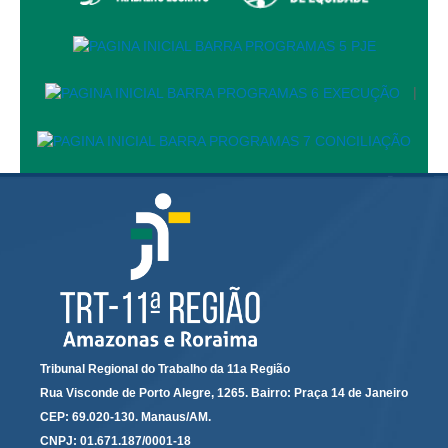
Diário Oficial
Eliminação de Autos
Ementário
|
Manual de Redação
Produtividade dos magistrados
Regimento Interno
Regulamento Geral
Resolução do Plantão Judiciário
Revistas
Manuais do CNJ
Estrutura Organizacional
Protocolos de Julgamento
Tribunal Regional do Trabalho da 11a Região
Rua Visconde de Porto Alegre, 1265. Bairro: Praça 14 de Janeiro
|
CEP: 69.020-130. Manaus/AM.
Ouvidoria
CNPJ: 01.671.187/0001-18