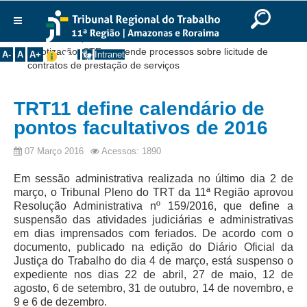
Ir para o Conteúdo
Ir para o menu
Ir para a busca
Ir para o rodapé
|
|
|
English
Português
Español
|
|
Você está aqui:
Início
>>
Notícias
>>
Institucional
Pejotização: STF suspende processos sobre licitude de
A-
A
A+
Intranet
contratos de prestação de serviços
Histórico
Presidência
TRT11 define calendário de
Corregedoria
pontos facultativos de 2016
Composição
07 Março 2016
Acessos: 1890
Desembargadores
Em sessão administrativa realizada no último dia 2 de
Seções Especializadas
março, o Tribunal Pleno do TRT da 11ª Região aprovou
Turmas
Resolução Administrativa nº 159/2016, que define a
suspensão das atividades judiciárias e administrativas
Varas do Trabalho
em dias imprensados com feriados. De acordo com o
Juízes Manaus
documento, publicado na edição do Diário Oficial da
Justiça do Trabalho do dia 4 de março, está suspenso o
Juízes Roraima
expediente nos dias 22 de abril, 27 de maio, 12 de
agosto, 6 de setembro, 31 de outubro, 14 de novembro, e
Juízes Interior
9 e 6 de dezembro.