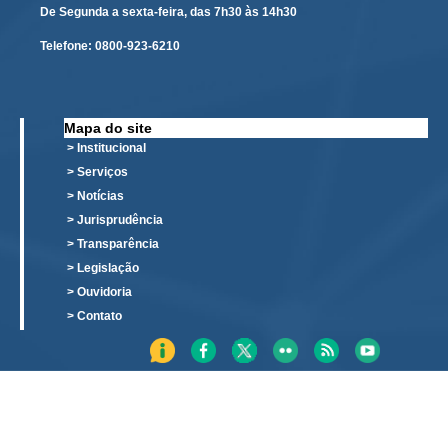
De Segunda a sexta-feira, das 7h30 às 14h30
Automação e IA
Telefone:
0800-923-6210
Governança
Governança de TI
Mapa do site
Gestão Estratégica
> Institucional
Governança das Contratações Obras
> Serviços
Rede de Governança Colaborativa
> Notícias
> Jurisprudência
Gestão de Riscos
> Transparência
Laboratório de Inovação
> Legislação
Assessoria de Governança de Gestão de Pessoas
> Ouvidoria
> Contato
Sites Institucionais
Biblioteca
Centro de Memória
Educação a distância