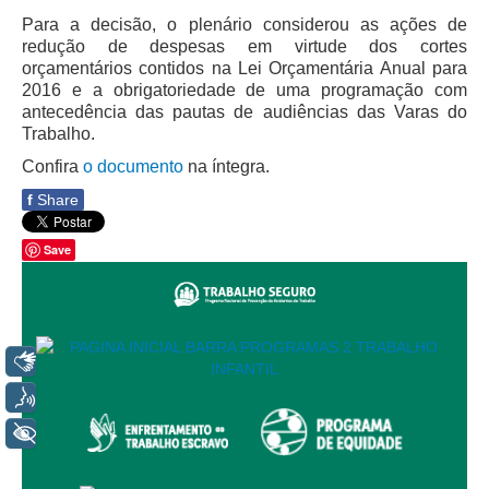
Juízes Substitutos
Para a decisão, o plenário considerou as ações de
Diretores
redução de despesas em virtude dos cortes
orçamentários contidos na Lei Orçamentária Anual para
2016 e a obrigatoriedade de uma programação com
Comitês
antecedência das pautas de audiências das Varas do
Comitê Gestor Regional do PJe
Trabalho.
Comitê Gestor Regional do e-Gestão e de Tabelas
Confira
o documento
na íntegra.
Processuais Unificadas
f
Share
Comitê do Datajud
Save
Comissão Regional de Pesquisa Judiciária e Ciência de
Dados
Comissão de Ética
Comitê de Priorização do Primeiro Grau
Libras
Comissão de Uniformização de Jurisprudência
Voz
Comitê de Gestão de Pessoas
+ Acessibilidade
Comissão de Vitaliciamento
Comitê de Atenção Integral à Saúde de Magistrados e