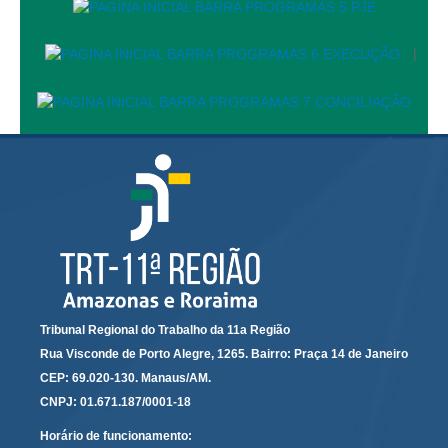
Servidores
Comitê de Segurança Permanente
|
Comitê de Combate ao Trabalho Infantil e de Estímulo à
Aprendizagem
Comitê de Incentivo à Participação Institucional Feminina
no âmbito do TRT-11
Comitê de Prevenção e Enfrentamento do Assédio
Moral, do Assédio Sexual e da Discriminação
Comissão Permanente de Gestão Socioambiental
Comitê Gestor do Plano de Contratações e Aquisições
no Âmbito do TRT11
Grupo Operacional do Centro de Inteligência
Tribunal Regional do Trabalho da 11a Região
Comitê de Equidade de Raça, Gênero e Diversidade
Rua Visconde de Porto Alegre, 1265. Bairro: Praça 14 de Janeiro
Comitê PopRuaJud
CEP: 69.020-130. Manaus/AM.
Comissão de Justiça Itinerante
CNPJ: 01.671.187/0001-18
Comissão Permanente de Avaliação Documental
Horário de funcionamento: