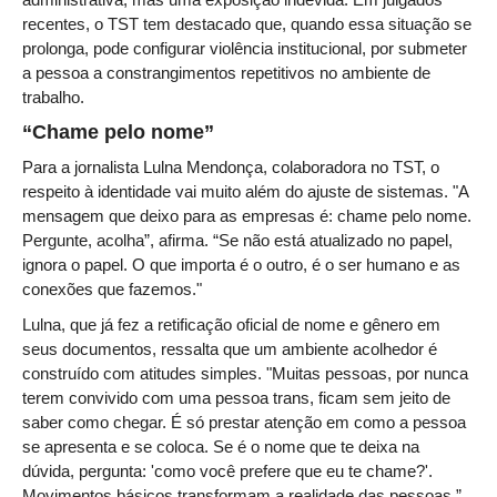
Automação e IA
recentes, o TST tem destacado que, quando essa situação se
prolonga, pode configurar violência institucional, por submeter
Governança
a pessoa a constrangimentos repetitivos no ambiente de
trabalho.
Governança de TI
“Chame pelo nome”
Gestão Estratégica
Para a jornalista Lulna Mendonça, colaboradora no TST, o
Governança das Contratações Obras
respeito à identidade vai muito além do ajuste de sistemas. "A
Rede de Governança Colaborativa
mensagem que deixo para as empresas é: chame pelo nome.
Pergunte, acolha”, afirma. “Se não está atualizado no papel,
Gestão de Riscos
ignora o papel. O que importa é o outro, é o ser humano e as
Laboratório de Inovação
conexões que fazemos."
Assessoria de Governança de Gestão de Pessoas
Lulna, que já fez a retificação oficial de nome e gênero em
seus documentos, ressalta que um ambiente acolhedor é
Sites Institucionais
construído com atitudes simples. "Muitas pessoas, por nunca
terem convivido com uma pessoa trans, ficam sem jeito de
Biblioteca
saber como chegar. É só prestar atenção em como a pessoa
Centro de Memória
se apresenta e se coloca. Se é o nome que te deixa na
dúvida, pergunta: 'como você prefere que eu te chame?'.
Educação a distância
Movimentos básicos transformam a realidade das pessoas.”