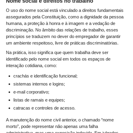
Nome social e direitos no trabalho
Servidores
O uso do nome social está vinculado a direitos fundamentais
Comitê de Segurança Permanente
assegurados pela Constituição, como a dignidade da pessoa
Comitê de Combate ao Trabalho Infantil e de Estímulo à
humana, a proteção à honra e à imagem e a vedação de
Aprendizagem
discriminação. No âmbito das relações de trabalho, esses
princípios se traduzem no dever do empregador de garantir
Comitê de Incentivo à Participação Institucional Feminina
no âmbito do TRT-11
um ambiente respeitoso, livre de práticas discriminatórias.
Comitê de Prevenção e Enfrentamento do Assédio
Na prática, isso significa que quem trabalha deve ser
Moral, do Assédio Sexual e da Discriminação
identificado pelo nome social em todos os espaços de
interação cotidiana, como:
Comissão Permanente de Gestão Socioambiental
crachás e identificação funcional;
Comitê Gestor do Plano de Contratações e Aquisições
no Âmbito do TRT11
sistemas internos e logins;
Grupo Operacional do Centro de Inteligência
e-mail corporativo;
listas de ramais e equipes;
Comitê de Equidade de Raça, Gênero e Diversidade
catracas e controles de acesso.
Comitê PopRuaJud
Comissão de Justiça Itinerante
A manutenção do nome civil anterior, o chamado “nome
morto”, pode representar não apenas uma falha
Comissão Permanente de Avaliação Documental
administrativa, mas uma exposição indevida. Em julgados