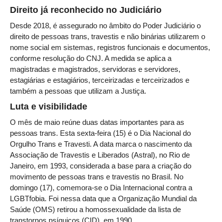
Protocolo Eletrônico
Direito já reconhecido no Judiciário
Suspensão e Prorrogação de Prazos
Desde 2018, é assegurado no âmbito do Poder Judiciário o
Busca Geral
direito de pessoas trans, travestis e não binárias utilizarem o
Portal de Doações do TRT11
nome social em sistemas, registros funcionais e documentos,
conforme resolução do CNJ. A medida se aplica a
Estatísticas
magistradas e magistrados, servidoras e servidores,
Pesquisa de metas Nacionais
estagiárias e estagiários, terceirizadas e terceirizados e
também a pessoas que utilizam a Justiça.
Acessibilidade
Luta e visibilidade
Editais de Credenciamento
O mês de maio reúne duas datas importantes para as
Pontos de Inclusão Digital
pessoas trans. Esta sexta-feira (15) é o Dia Nacional do
Monitoramento do Serviços de TIC
Orgulho Trans e Travesti. A data marca o nascimento da
Conexão Inclusiva
Associação de Travestis e Liberados (Astral), no Rio de
Janeiro, em 1993, considerada a base para a criação do
Inscrições
movimento de pessoas trans e travestis no Brasil. No
Informe de Rendimentos - 2026
domingo (17), comemora-se o Dia Internacional contra a
LGBTfobia. Foi nessa data que a Organização Mundial da
|
Saúde (OMS) retirou a homossexualidade da lista de
transtornos psíquicos (CID), em 1990.
Notícias