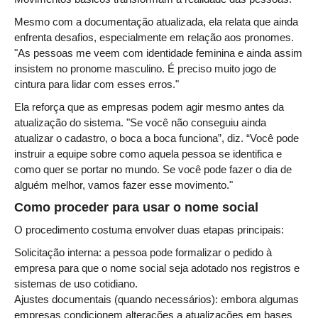
Responsabilidade Socioambiental
Mesmo com a documentação atualizada, ela relata que ainda
Comissão Permanente de Acessibilidade e Inclusão
enfrenta desafios, especialmente em relação aos pronomes.
"As pessoas me veem com identidade feminina e ainda assim
Escola Judicial
insistem no pronome masculino. É preciso muito jogo de
Programa Trabalho Seguro
cintura para lidar com esses erros."
Coordenadoria de Saúde
Ela reforça que as empresas podem agir mesmo antes da
atualização do sistema. "Se você não conseguiu ainda
|
atualizar o cadastro, o boca a boca funciona”, diz. “Você pode
Serviços
instruir a equipe sobre como aquela pessoa se identifica e
como quer se portar no mundo. Se você pode fazer o dia de
Ação Trabalhista (Atermação)
alguém melhor, vamos fazer esse movimento."
Como proceder para usar o nome social
Atermação On-line - Interior de Roraima
Atermação On-line - Interior do Amazonas
O procedimento costuma envolver duas etapas principais:
Agendamento de Reclamação Verbal
Solicitação interna: a pessoa pode formalizar o pedido à
empresa para que o nome social seja adotado nos registros e
Glossário
sistemas de uso cotidiano.
Consulta de Pautas
Ajustes documentais (quando necessários): embora algumas
empresas condicionem alterações a atualizações em bases
Atas de Sessões do Pleno