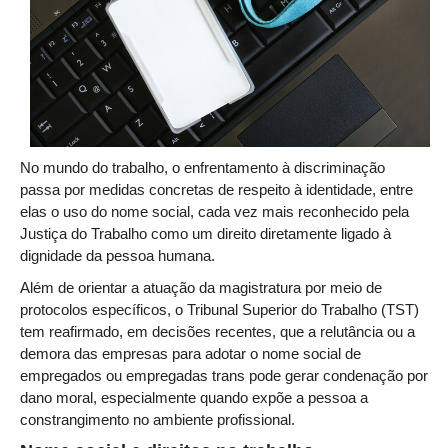
Juízes Substitutos
Diretores
Comitês
Comitê Gestor Regional do PJe
Comitê Gestor Regional do e-Gestão e de Tabelas
No mundo do trabalho, o enfrentamento à discriminação
Processuais Unificadas
passa por medidas concretas de respeito à identidade, entre
Comitê do Datajud
elas o uso do nome social, cada vez mais reconhecido pela
Comissão Regional de Pesquisa Judiciária e Ciência de
Justiça do Trabalho como um direito diretamente ligado à
Dados
dignidade da pessoa humana.
Comissão de Ética
Além de orientar a atuação da magistratura por meio de
protocolos específicos, o Tribunal Superior do Trabalho (TST)
Comitê de Priorização do Primeiro Grau
tem reafirmado, em decisões recentes, que a relutância ou a
Comissão de Uniformização de Jurisprudência
demora das empresas para adotar o nome social de
empregados ou empregadas trans pode gerar condenação por
Comitê de Gestão de Pessoas
dano moral, especialmente quando expõe a pessoa a
Comissão de Vitaliciamento
constrangimento no ambiente profissional.
Comitê de Atenção Integral à Saúde de Magistrados e