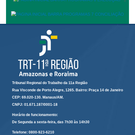
Precedentes e Ações Coletivas
Centro de Inteligência
Unidade de Monitoramento e Fiscalização - UMF
Assédio Eleitoral
|
Transparência
Portal Transparência
Gestão
Tribunal Regional do Trabalho da 11a Região
Audiências e Sessões
Rua Visconde de Porto Alegre, 1265. Bairro: Praça 14 de Janeiro
Serviço de Informação ao Cidadão
CEP: 69.020-130. Manaus/AM.
CNPJ: 01.671.187/0001-18
Ouvidoria
Horário de funcionamento:
Tecnologia da Informação e Comunicação
De Segunda a sexta-feira, das 7h30 às 14h30
Gestão Orcamentária
Telefone:
0800-923-6210