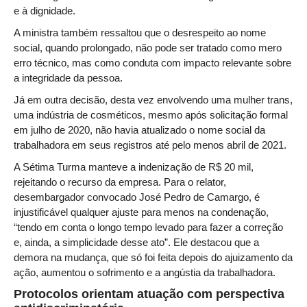
Calendário das Correições
e à dignidade.
Calendário de Suspensão
A ministra também ressaltou que o desrespeito ao nome
Calendário da Justiça Itinerante
social, quando prolongado, não pode ser tratado como mero
erro técnico, mas como conduta com impacto relevante sobre
Certidões
a integridade da pessoa.
Concursos
Já em outra decisão, desta vez envolvendo uma mulher trans,
Contas abertas em nome dos beneficiários
uma indústria de cosméticos, mesmo após solicitação formal
em julho de 2020, não havia atualizado o nome social da
Diários Eletrônicos
trabalhadora em seus registros até pelo menos abril de 2021.
e-Doc
A Sétima Turma manteve a indenização de R$ 20 mil,
Espaço do Servidor
rejeitando o recurso da empresa. Para o relator,
Guias de recolhimento
desembargador convocado José Pedro de Camargo, é
injustificável qualquer ajuste para menos na condenação,
Leilão Público
“tendo em conta o longo tempo levado para fazer a correção
Mapa do site
e, ainda, a simplicidade desse ato”. Ele destacou que a
demora na mudança, que só foi feita depois do ajuizamento da
META 9 do CNJ
ação, aumentou o sofrimento e a angústia da trabalhadora.
Pauta Digital
Protocolos orientam atuação com perspectiva