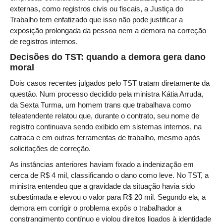
externas, como registros civis ou fiscais, a Justiça do
Audiências e Sessões
Trabalho tem enfatizado que isso não pode justificar a
exposição prolongada da pessoa nem a demora na correção
Calendário das Sessões da 1ª Turma 2026
de registros internos.
Calendário de Sessões da 2ª Turma - 2026
Decisões do TST: quando a demora gera dano
Calendário das Sessões da 3ª Turma 2026
moral
Calendário das Sessões do Pleno e Especializadas 2026
Dois casos recentes julgados pelo TST tratam diretamente da
Carta de Serviços ao Cidadão
questão. Num processo decidido pela ministra Kátia Arruda,
da Sexta Turma, um homem trans que trabalhava como
teleatendente relatou que, durante o contrato, seu nome de
Cartilhas
registro continuava sendo exibido em sistemas internos, na
Cadastro de Peritos, Tradutores e Intérpretes
catraca e em outras ferramentas de trabalho, mesmo após
Calendários
solicitações de correção.
Calendário Geral
As instâncias anteriores haviam fixado a indenização em
cerca de R$ 4 mil, classificando o dano como leve. No TST, a
Calendário de Eventos
ministra entendeu que a gravidade da situação havia sido
Calendário de Eventos passados
subestimada e elevou o valor para R$ 20 mil. Segundo ela, a
demora em corrigir o problema expôs o trabalhador a
Calendário das Sessões
constrangimento contínuo e violou direitos ligados à identidade