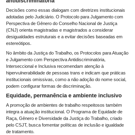
antidiscriminatória
PJE
Decisões como essas dialogam com diretrizes institucionais
Plantão Judiciário
adotadas pelo Judiciário. O Protocolo para Julgamento com
Cadastrar Processos
Perspectiva de Gênero do Conselho Nacional de Justiça
(CNJ) orienta magistradas e magistrados a considerar
Listar Processos
desigualdades estruturais e a evitar decisões baseadas em
Portal Conciliação
estereótipos.
Inscrição para mediação e conciliação – Cejusc 1º e 2º
No âmbito da Justiça do Trabalho, os Protocolos para Atuação
grau
e Julgamento com Perspectiva Antidiscriminatória,
Interseccional e Inclusiva recomendam atenção à
Perguntas Frequentes
hipervulnerabilidade de pessoas trans e indicam que práticas
Eventos
institucionais omissivas, como a não adoção do nome social,
Portal Execução
podem configurar formas de discriminação.
Equidade, permanência e ambiente inclusivo
Portal Proad
A promoção de ambientes de trabalho respeitosos também
Portal dos Precatórios e Requisições de
integra a atuação institucional. O Programa de Equidade de
Pequeno Valor
Raça, Gênero e Diversidade da Justiça do Trabalho, criado
pelo CSJT, busca fomentar políticas de inclusão e igualdade
Programa Aprendizagem
de tratamento.