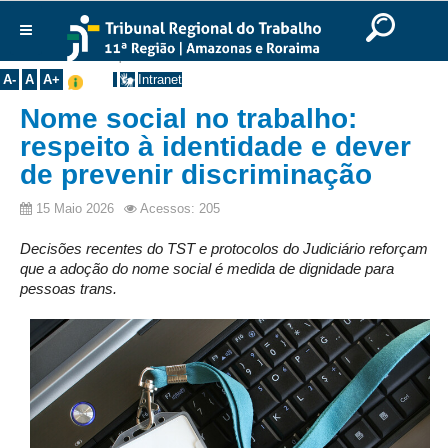
Ir para o Conteúdo
Ir para o menu
Ir para a busca
Ir para o rodapé
|
|
|
English
Português
Español
|
|
Você está aqui:
Início
>>
Notícias
Institucional
A-
A
A+
Intranet
Histórico
Nome social no trabalho:
Presidência
respeito à identidade e dever
de prevenir discriminação
Corregedoria
Composição
15 Maio 2026
Acessos: 205
Desembargadores
Decisões recentes do TST e protocolos do Judiciário reforçam
Seções Especializadas
que a adoção do nome social é medida de dignidade para
pessoas trans.
Turmas
Varas do Trabalho
Juízes Manaus
Juízes Roraima
Juízes Interior