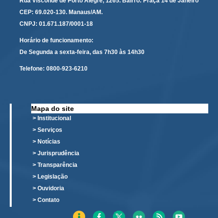
Rua Visconde de Porto Alegre, 1265. Bairro: Praça 14 de Janeiro
Responsabilidade Socioambiental
CEP: 69.020-130. Manaus/AM.
Comissão Permanente de Acessibilidade e Inclusão
CNPJ: 01.671.187/0001-18
Escola Judicial
Horário de funcionamento:
De Segunda a sexta-feira, das 7h30 às 14h30
Programa Trabalho Seguro
Coordenadoria de Saúde
Telefone:
0800-923-6210
|
Serviços
Mapa do site
> Institucional
Ação Trabalhista (Atermação)
> Serviços
Atermação On-line - Interior de Roraima
> Notícias
> Jurisprudência
Atermação On-line - Interior do Amazonas
> Transparência
Agendamento de Reclamação Verbal
> Legislação
Glossário
> Ouvidoria
> Contato
Consulta de Pautas
Atas de Sessões do Pleno