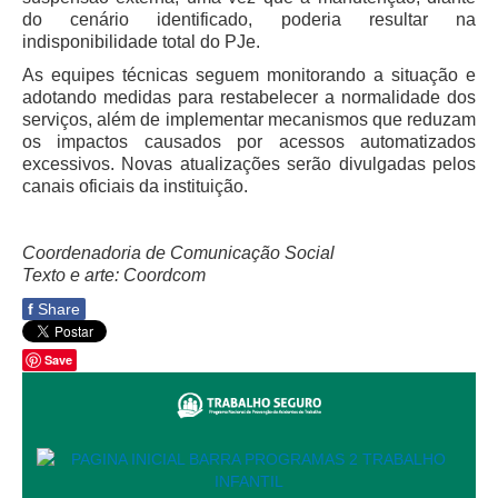
Servidores
do cenário identificado, poderia resultar na
indisponibilidade total do PJe.
Comitê de Segurança Permanente
As equipes técnicas seguem monitorando a situação e
Comitê de Combate ao Trabalho Infantil e de Estímulo à
adotando medidas para restabelecer a normalidade dos
Aprendizagem
serviços, além de implementar mecanismos que reduzam
Comitê de Incentivo à Participação Institucional Feminina
os impactos causados por acessos automatizados
no âmbito do TRT-11
excessivos. Novas atualizações serão divulgadas pelos
canais oficiais da instituição.
Comitê de Prevenção e Enfrentamento do Assédio
Moral, do Assédio Sexual e da Discriminação
Comissão Permanente de Gestão Socioambiental
Coordenadoria de Comunicação Social
Texto e arte: Coordcom
Comitê Gestor do Plano de Contratações e Aquisições
no Âmbito do TRT11
f
Share
Grupo Operacional do Centro de Inteligência
Save
Comitê de Equidade de Raça, Gênero e Diversidade
Comitê PopRuaJud
Comissão de Justiça Itinerante
Comissão Permanente de Avaliação Documental