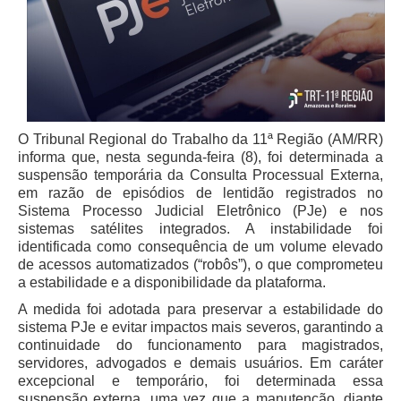
Juízes Substitutos
Diretores
Comitês
Comitê Gestor Regional do PJe
Comitê Gestor Regional do e-Gestão e de Tabelas
O Tribunal Regional do Trabalho da 11ª Região (AM/RR)
Processuais Unificadas
informa que, nesta segunda-feira (8), foi determinada a
suspensão temporária da Consulta Processual Externa,
Comitê do Datajud
em razão de episódios de lentidão registrados no
Comissão Regional de Pesquisa Judiciária e Ciência de
Sistema Processo Judicial Eletrônico (PJe) e nos
Dados
sistemas satélites integrados. A instabilidade foi
identificada como consequência de um volume elevado
Comissão de Ética
de acessos automatizados (“robôs”), o que comprometeu
Comitê de Priorização do Primeiro Grau
a estabilidade e a disponibilidade da plataforma.
A medida foi adotada para preservar a estabilidade do
Comissão de Uniformização de Jurisprudência
sistema PJe e evitar impactos mais severos, garantindo a
Comitê de Gestão de Pessoas
continuidade do funcionamento para magistrados,
servidores, advogados e demais usuários. Em caráter
Comissão de Vitaliciamento
excepcional e temporário, foi determinada essa
Comitê de Atenção Integral à Saúde de Magistrados e
suspensão externa, uma vez que a manutenção, diante