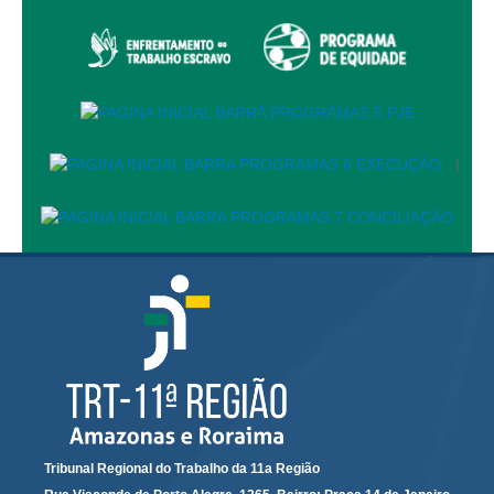
Automação e IA
Governança
Governança de TI
Gestão Estratégica
|
Governança das Contratações Obras
Rede de Governança Colaborativa
Gestão de Riscos
Laboratório de Inovação
Assessoria de Governança de Gestão de Pessoas
Sites Institucionais
Biblioteca
Centro de Memória
Tribunal Regional do Trabalho da 11a Região
Educação a distância