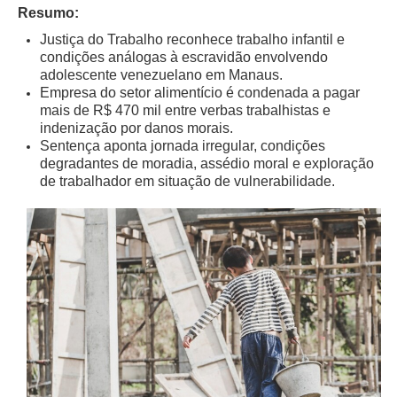
Juízes Substitutos
Resumo:
Diretores
Justiça do Trabalho reconhece trabalho infantil e
condições análogas à escravidão envolvendo
Comitês
adolescente venezuelano em Manaus.
Empresa do setor alimentício é condenada a pagar
Comitê Gestor Regional do PJe
mais de R$ 470 mil entre verbas trabalhistas e
indenização por danos morais.
Comitê Gestor Regional do e-Gestão e de Tabelas
Sentença aponta jornada irregular, condições
Processuais Unificadas
degradantes de moradia, assédio moral e exploração
Comitê do Datajud
de trabalhador em situação de vulnerabilidade.
Comissão Regional de Pesquisa Judiciária e Ciência de
Dados
Comissão de Ética
Comitê de Priorização do Primeiro Grau
Comissão de Uniformização de Jurisprudência
Comitê de Gestão de Pessoas
Comissão de Vitaliciamento
Comitê de Atenção Integral à Saúde de Magistrados e