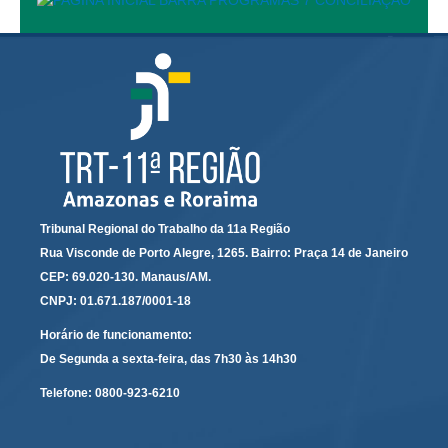
PJE
Plantão Judiciário
Cadastrar Processos
Listar Processos
Portal Conciliação
Inscrição para mediação e conciliação – Cejusc 1º e 2º
grau
Perguntas Frequentes
Tribunal Regional do Trabalho da 11a Região
Rua Visconde de Porto Alegre, 1265. Bairro: Praça 14 de Janeiro
Eventos
CEP: 69.020-130. Manaus/AM.
Portal Execução
CNPJ: 01.671.187/0001-18
Portal Proad
Horário de funcionamento:
De Segunda a sexta-feira, das 7h30 às 14h30
Portal dos Precatórios e Requisições de
Pequeno Valor
Telefone:
0800-923-6210
Programa Aprendizagem