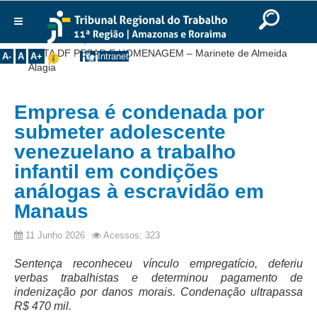
Ir para o Conteúdo
Ir para o menu
Ir para a busca
Ir para o rodapé
|
|
|
English
Português
Español
|
|
Você está aqui:
Início
>>
Notícias
>>
Institucional
NOTA DE PESAR E HOMENAGEM – Marinete de Almeida
A-
A
A+
Intranet
Alagia
Histórico
Presidência
Empresa é condenada por
Corregedoria
submeter adolescente
Composição
venezuelano a trabalho
infantil em condições
Desembargadores
análogas à escravidão em
Seções Especializadas
Manaus
Turmas
Varas do Trabalho
11 Junho 2026
Acessos: 323
Juízes Manaus
Sentença reconheceu vínculo empregatício, deferiu
Juízes Roraima
verbas trabalhistas e determinou pagamento de
indenização por danos morais. Condenação ultrapassa
Juízes Interior
R$ 470 mil.