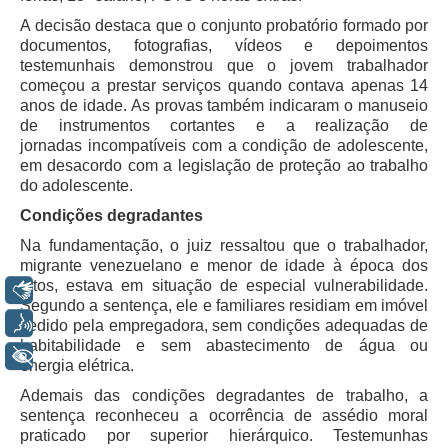
Automação e IA
A decisão destaca que o conjunto probatório formado por
documentos, fotografias, vídeos e depoimentos
Governança
testemunhais demonstrou que o jovem trabalhador
começou a prestar serviços quando contava apenas 14
Governança de TI
anos de idade. As provas também indicaram o manuseio
de instrumentos cortantes e a realização de
Gestão Estratégica
jornadas incompatíveis com a condição de adolescente,
Governança das Contratações Obras
em desacordo com a legislação de proteção ao trabalho
do adolescente.
Rede de Governança Colaborativa
Condições degradantes
Gestão de Riscos
Na fundamentação, o juiz ressaltou que o trabalhador,
Laboratório de Inovação
migrante venezuelano e menor de idade à época dos
fatos, estava em situação de especial vulnerabilidade.
Assessoria de Governança de Gestão de Pessoas
Libras
Segundo a sentença, ele e familiares residiam em imóvel
Voz
cedido pela empregadora, sem condições adequadas de
Sites Institucionais
habitabilidade e sem abastecimento de água ou
+ Acessibilidade
energia elétrica.
Biblioteca
Ademais das condições degradantes de trabalho, a
Centro de Memória
sentença reconheceu a ocorrência de assédio moral
Educação a distância
praticado por superior hierárquico. Testemunhas