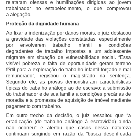
relataram ofensas e humilhações dirigidas ao jovem
Responsabilidade Socioambiental
trabalhador no estabelecimento, o que comprovou
a alegação.
Comissão Permanente de Acessibilidade e Inclusão
Proteção da dignidade humana
Escola Judicial
Ao fixar a indenização por danos morais, o juiz destacou
Programa Trabalho Seguro
a gravidade das violações constatadas, especialmente
Coordenadoria de Saúde
por envolverem trabalho infantil e condições
degradantes de trabalho impostas a um adolescente
|
migrante em situação de vulnerabilidade social. “Essa
visível pobreza e falta de oportunidade geram terreno
Serviços
fértil para a exploração do trabalho infantil forçado e mal
remunerado”, registrou o magistrado na sentença.
Ação Trabalhista (Atermação)
Segundo ele, as provas demonstraram características
típicas do trabalho análogo ao de escravo: a submissão
Atermação On-line - Interior de Roraima
do trabalhador e de sua família a condições precárias de
Atermação On-line - Interior do Amazonas
moradia e a promessa de aquisição de imóvel mediante
pagamento com trabalho.
Agendamento de Reclamação Verbal
Em outro trecho da decisão, o juiz ressaltou que “a
Glossário
erradicação (do trabalho análogo à escravidão) ainda
Consulta de Pautas
não ocorreu” e alertou que casos dessa natureza
continuam surgindo em razão da “busca desenfreada
Atas de Sessões do Pleno