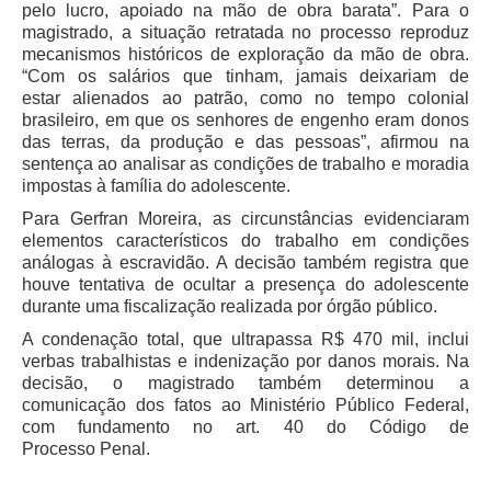
pelo lucro, apoiado na mão de obra barata”. Para o
Audiências e Sessões
magistrado, a situação retratada no processo reproduz
mecanismos históricos de exploração da mão de obra.
Calendário das Sessões da 1ª Turma 2026
“Com os salários que tinham, jamais deixariam de
estar alienados ao patrão, como no tempo colonial
Calendário de Sessões da 2ª Turma - 2026
brasileiro, em que os senhores de engenho eram donos
Calendário das Sessões da 3ª Turma 2026
das terras, da produção e das pessoas”, afirmou na
sentença ao analisar as condições de trabalho e moradia
Calendário das Sessões do Pleno e Especializadas 2026
impostas à família do adolescente.
Para Gerfran Moreira, as circunstâncias evidenciaram
Carta de Serviços ao Cidadão
elementos característicos do trabalho em condições
Cartilhas
análogas à escravidão. A decisão também registra que
houve tentativa de ocultar a presença do adolescente
Cadastro de Peritos, Tradutores e Intérpretes
durante uma fiscalização realizada por órgão público.
Calendários
A condenação total, que ultrapassa R$ 470 mil, inclui
verbas trabalhistas e indenização por danos morais. Na
Calendário Geral
decisão, o magistrado também determinou a
Calendário de Eventos
comunicação dos fatos ao Ministério Público Federal,
com fundamento no art. 40 do Código de
Calendário de Eventos passados
Processo Penal.
Calendário das Sessões