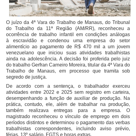
Servidores
Comitê de Segurança Permanente
O juízo da 4ª Vara do Trabalho de Manaus, do Tribunal
Comitê de Combate ao Trabalho Infantil e de Estímulo à
do Trabalho da 11ª Região (AM/RR), reconheceu a
Aprendizagem
ocorrência de trabalho infantil em condições análogas
Comitê de Incentivo à Participação Institucional Feminina
à escravidão e condenou uma empresa do setor
no âmbito do TRT-11
alimentício ao pagamento de R$ 470 mil a um jovem
venezuelano que iniciou suas atividades trabalhistas
Comitê de Prevenção e Enfrentamento do Assédio
ainda na adolescência. A decisão foi proferida pelo juiz
Moral, do Assédio Sexual e da Discriminação
do trabalho Gerfran Carneiro Moreira, titular da 4ª Vara do
Comissão Permanente de Gestão Socioambiental
Trabalho de Manaus, em processo que tramita sob
segredo de justiça.
Comitê Gestor do Plano de Contratações e Aquisições
no Âmbito do TRT11
De acordo com a sentença, o trabalhador exerceu
atividades entre 2022 e 2025 sem registro em carteira,
Grupo Operacional do Centro de Inteligência
desempenhando a função de auxiliar de produção. Na
Comitê de Equidade de Raça, Gênero e Diversidade
prática, contudo, ele, além de trabalhar na produção,
também realizava entregas para a empresa. O
Comitê PopRuaJud
magistrado reconheceu o vínculo de emprego em dois
Comissão de Justiça Itinerante
períodos distintos e determinou o pagamento das verbas
trabalhistas correspondentes, incluindo aviso prévio,
Comissão Permanente de Avaliação Documental
férias, 13º salário, FGTS e horas extras.