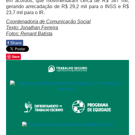
em acordos, que movimentaram cerca de R$ 587 mil,
Responsabilidade Socioambiental
gerando arrecadação de R$ 29,2 mil para o INSS e R$
23,7 mil para o IR.
Comissão Permanente de Acessibilidade e Inclusão
Coordenadoria de Comunicação Social
Escola Judicial
Texto: Jonathan Ferreira
Programa Trabalho Seguro
Fotos: Renard Batista
Coordenadoria de Saúde
f
Share
|
Save
Serviços
Ação Trabalhista (Atermação)
Atermação On-line - Interior de Roraima
Atermação On-line - Interior do Amazonas
Agendamento de Reclamação Verbal
Glossário
Consulta de Pautas
Atas de Sessões do Pleno