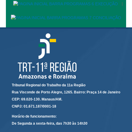
|
Audiências e Sessões
Calendário das Sessões da 1ª Turma 2026
Calendário de Sessões da 2ª Turma - 2026
Calendário das Sessões da 3ª Turma 2026
Calendário das Sessões do Pleno e Especializadas 2026
Carta de Serviços ao Cidadão
Cartilhas
Cadastro de Peritos, Tradutores e Intérpretes
Tribunal Regional do Trabalho da 11a Região
Calendários
Rua Visconde de Porto Alegre, 1265. Bairro: Praça 14 de Janeiro
Calendário Geral
CEP: 69.020-130. Manaus/AM.
Calendário de Eventos
CNPJ: 01.671.187/0001-18
Calendário de Eventos passados
Horário de funcionamento:
De Segunda a sexta-feira, das 7h30 às 14h30
Calendário das Sessões