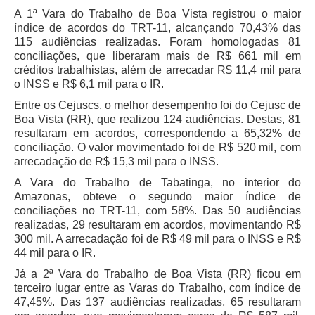
Automação e IA
A 1ª Vara do Trabalho de Boa Vista registrou o maior
índice de acordos do TRT-11, alcançando 70,43% das
115 audiências realizadas. Foram homologadas 81
Governança
conciliações, que liberaram mais de R$ 661 mil em
créditos trabalhistas, além de arrecadar R$ 11,4 mil para
Governança de TI
o INSS e R$ 6,1 mil para o IR.
Gestão Estratégica
Entre os Cejuscs, o melhor desempenho foi do Cejusc de
Governança das Contratações Obras
Boa Vista (RR), que realizou 124 audiências. Destas, 81
resultaram em acordos, correspondendo a 65,32% de
Rede de Governança Colaborativa
conciliação. O valor movimentado foi de R$ 520 mil, com
Gestão de Riscos
arrecadação de R$ 15,3 mil para o INSS.
Laboratório de Inovação
A Vara do Trabalho de Tabatinga, no interior do
Amazonas, obteve o segundo maior índice de
Assessoria de Governança de Gestão de Pessoas
conciliações no TRT-11, com 58%. Das 50 audiências
realizadas, 29 resultaram em acordos, movimentando R$
Sites Institucionais
300 mil. A arrecadação foi de R$ 49 mil para o INSS e R$
44 mil para o IR.
Biblioteca
Já a 2ª Vara do Trabalho de Boa Vista (RR) ficou em
Centro de Memória
terceiro lugar entre as Varas do Trabalho, com índice de
47,45%. Das 137 audiências realizadas, 65 resultaram
Educação a distância