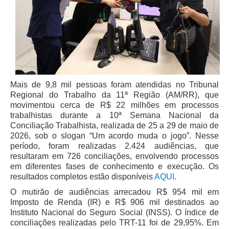
Juízes Substitutos
Diretores
Comitês
Comitê Gestor Regional do PJe
Comitê Gestor Regional do e-Gestão e de Tabelas
Mais de 9,8 mil pessoas foram atendidas no Tribunal
Processuais Unificadas
Regional do Trabalho da 11ª Região (AM/RR), que
Comitê do Datajud
movimentou cerca de R$ 22 milhões em processos
trabalhistas durante a 10ª Semana Nacional da
Comissão Regional de Pesquisa Judiciária e Ciência de
Conciliação Trabalhista, realizada de 25 a 29 de maio de
Dados
2026, sob o slogan “Um acordo muda o jogo”. Nesse
Comissão de Ética
período, foram realizadas 2.424 audiências, que
resultaram em 726 conciliações, envolvendo processos
Comitê de Priorização do Primeiro Grau
em diferentes fases de conhecimento e execução. Os
resultados completos estão disponíveis
AQUI
.
Comissão de Uniformização de Jurisprudência
O mutirão de audiências arrecadou R$ 954 mil em
Comitê de Gestão de Pessoas
Imposto de Renda (IR) e R$ 906 mil destinados ao
Comissão de Vitaliciamento
Instituto Nacional do Seguro Social (INSS). O índice de
conciliações realizadas pelo TRT-11 foi de 29,95%. Em
Comitê de Atenção Integral à Saúde de Magistrados e