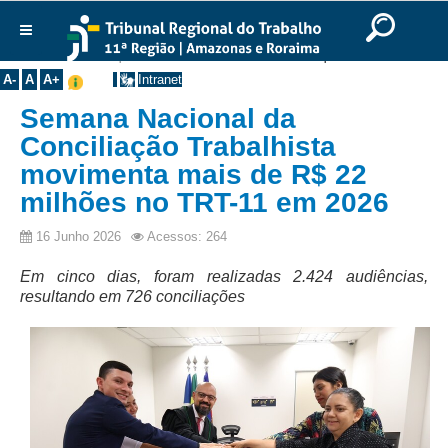
Ir para o Conteúdo
Ir para o menu
Ir para a busca
Ir para o rodapé
|
|
|
English
Português
Español
|
|
Você está aqui:
Início
>>
Notícias
>>
Destaques
Institucional
A-
A
A+
Intranet
Histórico
Semana Nacional da
Presidência
Conciliação Trabalhista
movimenta mais de R$ 22
Corregedoria
milhões no TRT-11 em 2026
Composição
Desembargadores
16 Junho 2026
Acessos: 264
Seções Especializadas
Em cinco dias, foram realizadas 2.424 audiências,
resultando em 726 conciliações
Turmas
Varas do Trabalho
Juízes Manaus
Juízes Roraima
Juízes Interior