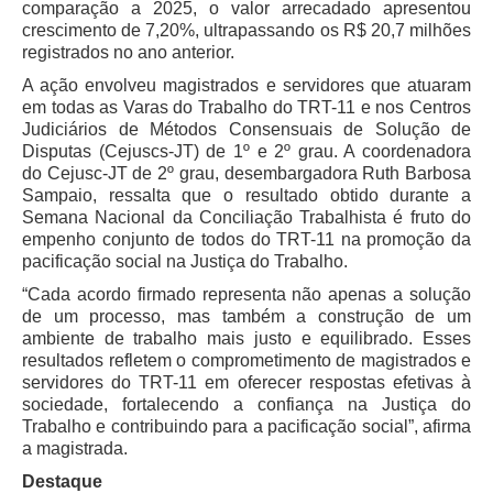
comparação a 2025, o valor arrecadado apresentou
Servidores
crescimento de 7,20%, ultrapassando os R$ 20,7 milhões
Comitê de Segurança Permanente
registrados no ano anterior.
Comitê de Combate ao Trabalho Infantil e de Estímulo à
A ação envolveu magistrados e servidores que atuaram
Aprendizagem
em todas as Varas do Trabalho do TRT-11 e nos Centros
Judiciários de Métodos Consensuais de Solução de
Comitê de Incentivo à Participação Institucional Feminina
Disputas (Cejuscs-JT) de 1º e 2º grau. A coordenadora
no âmbito do TRT-11
do Cejusc-JT de 2º grau, desembargadora Ruth Barbosa
Comitê de Prevenção e Enfrentamento do Assédio
Sampaio, ressalta que o resultado obtido durante a
Moral, do Assédio Sexual e da Discriminação
Semana Nacional da Conciliação Trabalhista é fruto do
empenho conjunto de todos do TRT-11 na promoção da
Comissão Permanente de Gestão Socioambiental
pacificação social na Justiça do Trabalho.
Comitê Gestor do Plano de Contratações e Aquisições
“Cada acordo firmado representa não apenas a solução
no Âmbito do TRT11
de um processo, mas também a construção de um
ambiente de trabalho mais justo e equilibrado. Esses
Grupo Operacional do Centro de Inteligência
resultados refletem o comprometimento de magistrados e
Comitê de Equidade de Raça, Gênero e Diversidade
servidores do TRT-11 em oferecer respostas efetivas à
sociedade, fortalecendo a confiança na Justiça do
Comitê PopRuaJud
Trabalho e contribuindo para a pacificação social”, afirma
Comissão de Justiça Itinerante
a magistrada.
Comissão Permanente de Avaliação Documental
Destaque