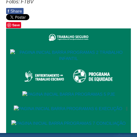
Fotos: FTBV
Licitações, contratos e Instrumentos
f
Share
Gestão de Pessoas
Auditoria e Prestação de Contas
Save
Sustentabilidade
Acessibilidade
LGPD
|
Legislação
Acórdãos
Atos Administrativos
|
Biblioteca Digital
Código de Ética dos Servidores
Diário Eletrônico JT