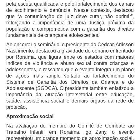
Protocolo Eletrônico
pela escuta qualificada e pelo fortalecimento dos canais
Suspensão e Prorrogação de Prazos
de acolhimento e denúncia. Nesse contexto, destacou
que “a comunicação do juiz deve curar, não oprimir”,
Busca Geral
reforçando a importância de uma Justiça próxima da
população e comprometida com a garantia dos direitos
Portal de Doações do TRT11
fundamentais de crianças e adolescentes.
Estatísticas
Ao encerrar o seminário, o presidente do Cedcar, Arlisson
Pesquisa de metas Nacionais
Nascimento, destacou a gravidade do cenário enfrentado
por Roraima, que figura entre os estados com maiores
Acessibilidade
índices de violência e abuso sexual contra crianças e
Editais de Credenciamento
adolescentes, e ressaltou que o evento integra um plano
de ações mais amplo voltado ao fortalecimento do
Pontos de Inclusão Digital
Sistema de Garantia dos Direitos da Criança e do
Monitoramento do Serviços de TIC
Adolescente (SGDCA). O presidente também enfatizou a
importância da atuação intersetorial entre educação,
Conexão Inclusiva
saúde, assistência social e demais órgãos da rede de
proteção.
Inscrições
Informe de Rendimentos - 2026
Aproximação social
Na avaliaçao do membro do Comitê de Combate ao
|
Trabalho Infantil em Roraima, Igo Zany, o evento
representou um grande momento de aproximação social,
Notícias