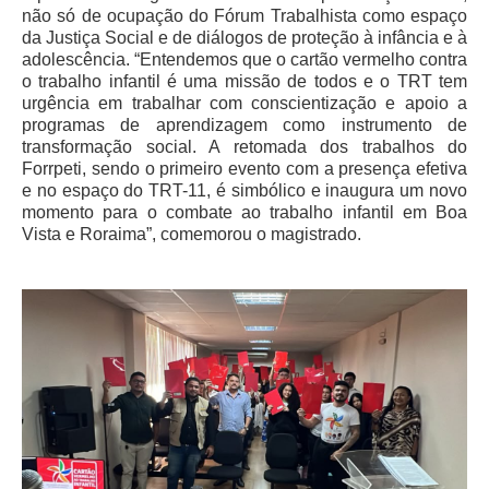
não só de ocupação do Fórum Trabalhista como espaço
da Justiça Social e de diálogos de proteção à infância e à
Todas as Notícias
adolescência. “Entendemos que o cartão vermelho contra
Buscar Notícias
o trabalho infantil é uma missão de todos e o TRT tem
urgência em trabalhar com conscientização e apoio a
Comunicados
programas de aprendizagem como instrumento de
Campanhas
transformação social. A retomada dos trabalhos do
Forrpeti
, sendo o primeiro evento com a presença efetiva
Galeria de Fotos
e no espaço do TRT-11, é simbólico e inaugura um novo
Redes Sociais
momento para o combate ao trabalho infantil em Boa
Vista e Roraima”, comemorou o magistrado.
Fale com a Comunicação
Logomarca
|
Jurisprudência
Consulta Jurisprudencial
Falcão - Busca por Jurisprudência
Pangea - precedentes qualificados
Súmulas