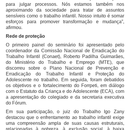
para julgar processos. Nós estamos também nos
Automação e IA
aproximando da sociedade para tratar de assuntos
sensíveis como o trabalho infantil. Nosso intuito é somar
Governança
esforços para promover transformação e mudança”,
afirmou.
Governança de TI
Rede de proteção
Gestão Estratégica
O primeiro painel do seminário foi apresentado pelo
Governança das Contratações Obras
coordenador da Comissão Nacional de Erradicação do
Rede de Governança Colaborativa
Trabalho Infantil (Conaet), Roberto Padilha Guimarães,
do Ministério do Trabalho e Emprego (MTE), que
Gestão de Riscos
discorreu sobre o Plano Nacional de Prevenção e
Erradicação do Trabalho Infantil e Proteção do
Laboratório de Inovação
Adolescente no trabalho. Em seguida, foram debatidos
Assessoria de Governança de Gestão de Pessoas
os objetivos e o fortalecimento do Forrpeti, em diálogo
com o Estatuto da Criança e do Adolescente (ECA), com
Sites Institucionais
a apresentação do colegiado e da secretaria executiva
do Fórum.
Biblioteca
Em sua participação, o juiz do Trabalho Igo Zany
Centro de Memória
destacou que o enfrentamento ao trabalho infantil exige
uma compreensão ampla de suas causas estruturais,
Educação a distância
relacionadas à pobreza, à exclusão social, à baixa