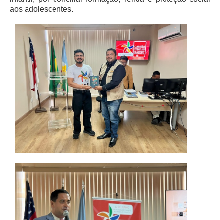
aos adolescentes.
Audiências e Sessões
Calendário das Sessões da 1ª Turma 2026
Calendário de Sessões da 2ª Turma - 2026
Calendário das Sessões da 3ª Turma 2026
Calendário das Sessões do Pleno e Especializadas 2026
Carta de Serviços ao Cidadão
Cartilhas
Cadastro de Peritos, Tradutores e Intérpretes
Calendários
Calendário Geral
Calendário de Eventos
Calendário de Eventos passados
Calendário das Sessões