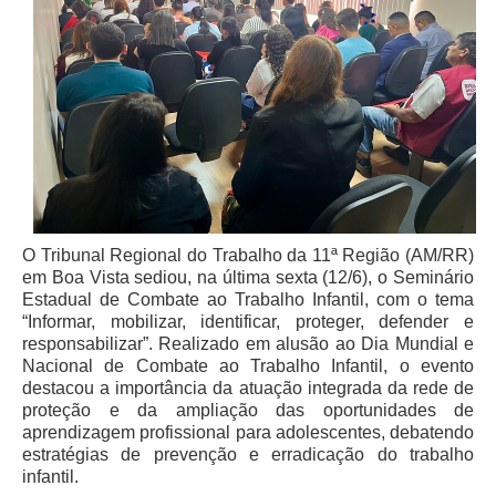
Juízes Substitutos
Diretores
Comitês
Comitê Gestor Regional do PJe
Comitê Gestor Regional do e-Gestão e de Tabelas
Processuais Unificadas
Comitê do Datajud
O Tribunal Regional do Trabalho da 11ª Região (AM/RR)
Comissão Regional de Pesquisa Judiciária e Ciência de
em Boa Vista sediou, na última sexta (12/6), o Seminário
Dados
Estadual de Combate ao Trabalho Infantil, com o tema
Comissão de Ética
“Informar, mobilizar, identificar, proteger, defender e
responsabilizar”. Realizado em alusão ao Dia Mundial e
Comitê de Priorização do Primeiro Grau
Nacional de Combate ao Trabalho Infantil, o evento
Comissão de Uniformização de Jurisprudência
destacou a importância da atuação integrada da rede de
proteção e da ampliação das oportunidades de
Comitê de Gestão de Pessoas
aprendizagem profissional para adolescentes, debatendo
Comissão de Vitaliciamento
estratégias de prevenção e erradicação do trabalho
infantil.
Comitê de Atenção Integral à Saúde de Magistrados e