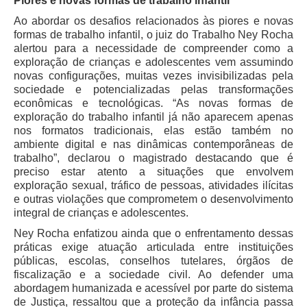
Piores e novas formas de trabalho infantil
PJE
Ao abordar os desafios relacionados às piores e novas
Plantão Judiciário
formas de trabalho infantil, o juiz do Trabalho Ney Rocha
alertou para a necessidade de compreender como a
Cadastrar Processos
exploração de crianças e adolescentes vem assumindo
Listar Processos
novas configurações, muitas vezes invisibilizadas pela
sociedade e potencializadas pelas transformações
Portal Conciliação
econômicas e tecnológicas. “As novas formas de
exploração do trabalho infantil já não aparecem apenas
Inscrição para mediação e conciliação – Cejusc 1º e 2º
nos formatos tradicionais, elas estão também no
grau
ambiente digital e nas dinâmicas contemporâneas de
Perguntas Frequentes
trabalho”, declarou o magistrado destacando que é
preciso estar atento a situações que envolvem
Eventos
exploração sexual, tráfico de pessoas, atividades ilícitas
Portal Execução
e outras violações que comprometem o desenvolvimento
integral de crianças e adolescentes.
Portal Proad
Ney Rocha enfatizou ainda que o enfrentamento dessas
práticas exige atuação articulada entre instituições
Portal dos Precatórios e Requisições de
públicas, escolas, conselhos tutelares, órgãos de
Pequeno Valor
fiscalização e a sociedade civil. Ao defender uma
Programa Aprendizagem
abordagem humanizada e acessível por parte do sistema
de Justiça, ressaltou que a proteção da infância passa