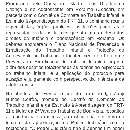
Servidores
Promovido pelo Conselho Estadual dos Direitos da
Criança e do Adolescente em Roraima (Cedcar), em
Comitê de Segurança Permanente
parceria com o Comitê de Combate ao Trabalho Infantil e
Estímulo à Aprendizagem do TRT-11, o seminário reuniu
Comitê de Combate ao Trabalho Infantil e de Estímulo à
especialistas, órgãos públicos, instituições parceiras e
Aprendizagem
representantes de instituições que atuam na defesa dos
Comitê de Incentivo à Participação Institucional Feminina
direitos da infância e adolescência em Roraima. Os
no âmbito do TRT-11
debates abordaram o Plano Nacional de Prevenção e
Erradicação do Trabalho Infantil e Proteção do
Comitê de Prevenção e Enfrentamento do Assédio
Adolescente no Trabalho, o fortalecimento do Fórum de
Moral, do Assédio Sexual e da Discriminação
Prevenção e Erradicação do Trabalho Infantil (Forrpeti),
Comissão Permanente de Gestão Socioambiental
além dos desafios relacionados às formas de exploração
do trabalho infantil e a aplicação do protocolo para
Comitê Gestor do Plano de Contratações e Aquisições
atuação e julgamento com perspectiva da infância e da
no Âmbito do TRT11
adolescência.
Grupo Operacional do Centro de Inteligência
Na abertura do evento, o juiz do Trabalho Igo Zany
Comitê de Equidade de Raça, Gênero e Diversidade
Nunes Corrêa, membro do Comitê de Combate ao
Trabalho Infantil e de Estímulo à Aprendizagem do TRT-
Comitê PopRuaJud
11 e titular da 2ª Vara do Trabalho de Boa Vista, ressaltou
Comissão de Justiça Itinerante
a importância da mobilização institucional em torno do
tema e da aproximação do Poder Judiciário com a
Comissão Permanente de Avaliação Documental
sociedade. “O Poder Judiciário não é apenas um poder