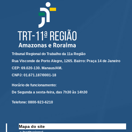
Diário Oficial
Eliminação de Autos
Ementário
Manual de Redação
Produtividade dos magistrados
Regimento Interno
Tribunal Regional do Trabalho da 11a Região
Regulamento Geral
Rua Visconde de Porto Alegre, 1265. Bairro: Praça 14 de Janeiro
CEP: 69.020-130. Manaus/AM.
Resolução do Plantão Judiciário
CNPJ: 01.671.187/0001-18
Revistas
Horário de funcionamento:
Manuais do CNJ
De Segunda a sexta-feira, das 7h30 às 14h30
Estrutura Organizacional
Telefone:
0800-923-6210
Protocolos de Julgamento
|
Mapa do site
Ouvidoria