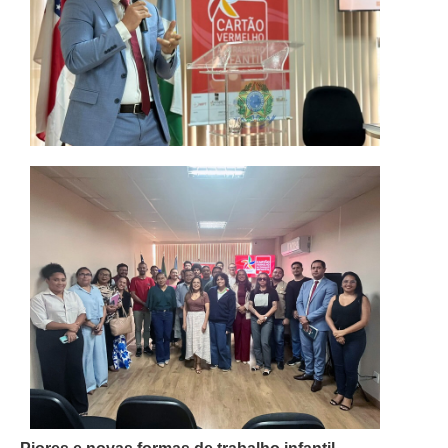
Calendário das Correições
Calendário de Suspensão
Calendário da Justiça Itinerante
Certidões
Concursos
Contas abertas em nome dos beneficiários
Diários Eletrônicos
e-Doc
Espaço do Servidor
Guias de recolhimento
Leilão Público
Mapa do site
META 9 do CNJ
Pauta Digital