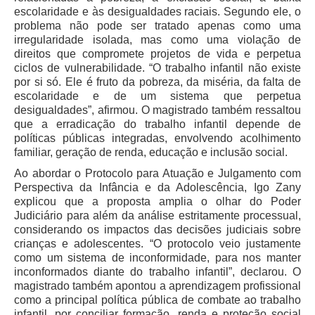
Responsabilidade Socioambiental
escolaridade e às desigualdades raciais. Segundo ele, o
problema não pode ser tratado apenas como uma
Comissão Permanente de Acessibilidade e Inclusão
irregularidade isolada, mas como uma violação de
direitos que compromete projetos de vida e perpetua
Escola Judicial
ciclos de vulnerabilidade. “O trabalho infantil não existe
Programa Trabalho Seguro
por si só. Ele é fruto da pobreza, da miséria, da falta de
escolaridade e de um sistema que perpetua
Coordenadoria de Saúde
desigualdades”, afirmou. O magistrado também ressaltou
que a erradicação do trabalho infantil depende de
|
políticas públicas integradas, envolvendo acolhimento
Serviços
familiar, geração de renda, educação e inclusão social.
Ao abordar o Protocolo para Atuação e Julgamento com
Ação Trabalhista (Atermação)
Perspectiva da Infância e da Adolescência, Igo Zany
explicou que a proposta amplia o olhar do Poder
Atermação On-line - Interior de Roraima
Judiciário para além da análise estritamente processual,
Atermação On-line - Interior do Amazonas
considerando os impactos das decisões judiciais sobre
crianças e adolescentes. “O protocolo veio justamente
Agendamento de Reclamação Verbal
como um sistema de inconformidade, para nos manter
Glossário
inconformados diante do trabalho infantil”, declarou. O
magistrado também apontou a aprendizagem profissional
Consulta de Pautas
como a principal política pública de combate ao trabalho
Atas de Sessões do Pleno
infantil, por conciliar formação, renda e proteção social