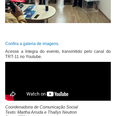
Precedentes e Ações Coletivas
Centro de Inteligência
Unidade de Monitoramento e Fiscalização - UMF
Assédio Eleitoral
|
Confira a galeria de imagens.
Transparência
Acesse a íntegra do evento, transmitido pelo canal do
TRT-11 no Youtube.
Portal Transparência
Gestão
Audiências e Sessões
Serviço de Informação ao Cidadão
Ouvidoria
Tecnologia da Informação e Comunicação
Coordenadoria de Comunicação Social
Texto: Martha Arruda e Thallys Neutron
Gestão Orcamentária