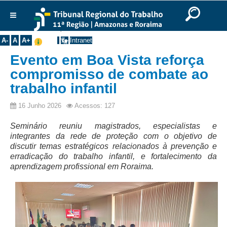
Ir para o Conteúdo
Ir para o menu
Ir para a busca
Ir para o rodapé
|
|
|
English
Português
Español
|
|
Você está aqui:
Início
>>
Notícias
Institucional
A-
A
A+
Intranet
Histórico
Evento em Boa Vista reforça
Presidência
compromisso de combate ao
trabalho infantil
Corregedoria
Composição
16 Junho 2026
Acessos: 127
Desembargadores
Seminário reuniu magistrados, especialistas e
Seções Especializadas
integrantes da rede de proteção com o objetivo de
discutir temas estratégicos relacionados à prevenção e
Turmas
erradicação do trabalho infantil, e fortalecimento da
aprendizagem profissional em Roraima.
Varas do Trabalho
Juízes Manaus
Juízes Roraima
Juízes Interior