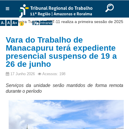
Ir para o Conteúdo
Ir para o menu
Ir para a busca
Ir para o rodapé
|
|
|
English
Português
Español
|
|
Você está aqui:
Início
>>
Notícias
>>
Institucional
Primeira Turma do TRT-11 realiza a primeira sessão de 2025
A-
A
A+
Intranet
Histórico
Vara do Trabalho de
Presidência
Manacapuru terá expediente
Corregedoria
presencial suspenso de 19 a
Composição
26 de junho
Desembargadores
17 Junho 2026
Acessos: 198
Seções Especializadas
Serviços da unidade serão mantidos de forma remota
Turmas
durante o período
Varas do Trabalho
Juízes Manaus
Juízes Roraima
Juízes Interior