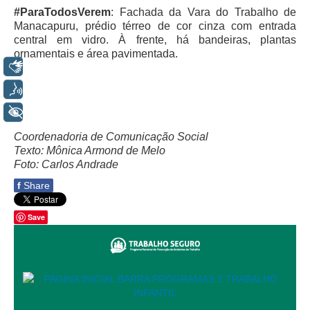
Servidores
#ParaTodosVerem
: Fachada da Vara do Trabalho de
Manacapuru, prédio térreo de cor cinza com entrada
Comitê de Segurança Permanente
central em vidro. À frente, há bandeiras, plantas
Comitê de Combate ao Trabalho Infantil e de Estímulo à
ornamentais e área pavimentada.
Aprendizagem
Libras
Comitê de Incentivo à Participação Institucional Feminina
Voz
no âmbito do TRT-11
+ Acessibilidade
Comitê de Prevenção e Enfrentamento do Assédio
Moral, do Assédio Sexual e da Discriminação
Coordenadoria de Comunicação Social
Texto: Mônica Armond de Melo
Comissão Permanente de Gestão Socioambiental
Foto: Carlos Andrade
Comitê Gestor do Plano de Contratações e Aquisições
f
Share
no Âmbito do TRT11
Grupo Operacional do Centro de Inteligência
Save
Comitê de Equidade de Raça, Gênero e Diversidade
Comitê PopRuaJud
Comissão de Justiça Itinerante
Comissão Permanente de Avaliação Documental