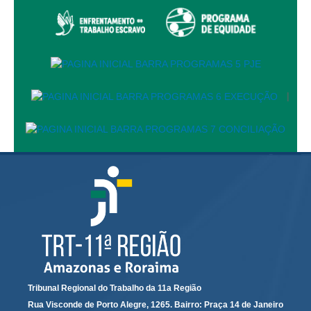
Automação e IA
Governança
Governança de TI
Gestão Estratégica
|
Governança das Contratações Obras
Rede de Governança Colaborativa
Gestão de Riscos
Laboratório de Inovação
Assessoria de Governança de Gestão de Pessoas
Sites Institucionais
Biblioteca
Centro de Memória
Tribunal Regional do Trabalho da 11a Região
Educação a distância
Rua Visconde de Porto Alegre, 1265. Bairro: Praça 14 de Janeiro