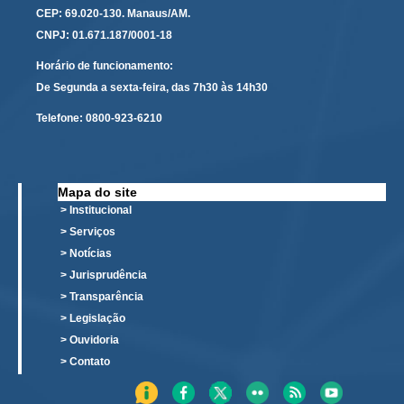
CEP: 69.020-130. Manaus/AM.
Responsabilidade Socioambiental
CNPJ: 01.671.187/0001-18
Comissão Permanente de Acessibilidade e Inclusão
Horário de funcionamento:
Escola Judicial
De Segunda a sexta-feira, das 7h30 às 14h30
Programa Trabalho Seguro
Telefone:
0800-923-6210
Coordenadoria de Saúde
|
Mapa do site
Serviços
> Institucional
> Serviços
Ação Trabalhista (Atermação)
> Notícias
Atermação On-line - Interior de Roraima
> Jurisprudência
Atermação On-line - Interior do Amazonas
> Transparência
Agendamento de Reclamação Verbal
> Legislação
> Ouvidoria
Glossário
> Contato
Consulta de Pautas
Atas de Sessões do Pleno