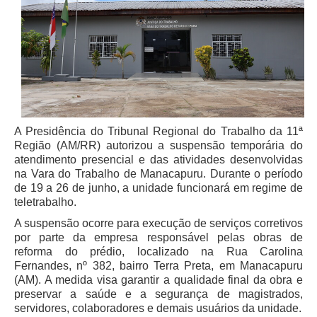
Juízes Substitutos
Diretores
Comitês
Comitê Gestor Regional do PJe
Comitê Gestor Regional do e-Gestão e de Tabelas
Processuais Unificadas
A Presidência do Tribunal Regional do Trabalho da 11ª
Comitê do Datajud
Região (AM/RR) autorizou a suspensão temporária do
atendimento presencial e das atividades desenvolvidas
Comissão Regional de Pesquisa Judiciária e Ciência de
na Vara do Trabalho de Manacapuru. Durante o período
Dados
de 19 a 26 de junho, a unidade funcionará em regime de
Comissão de Ética
teletrabalho.
A suspensão ocorre para execução de serviços corretivos
Comitê de Priorização do Primeiro Grau
por parte da empresa responsável pelas obras de
Comissão de Uniformização de Jurisprudência
reforma do prédio, localizado na Rua Carolina
Fernandes, nº 382, bairro Terra Preta, em Manacapuru
Comitê de Gestão de Pessoas
(AM). A medida visa garantir a qualidade final da obra e
Comissão de Vitaliciamento
preservar a saúde e a segurança de magistrados,
servidores, colaboradores e demais usuários da unidade.
Comitê de Atenção Integral à Saúde de Magistrados e