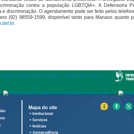
 discriminação contra a população LGBTQIA+. A Defensoria
cia e discriminação. O agendamento pode ser feito pelos telefo
 (92) 98559-1599, disponível tanto para Manaus quanto par
.def.br
.
|
o
Mapa do site
ião
> Institucional
rto
> Serviços
:
> Notícias
o
> Jurisprudência