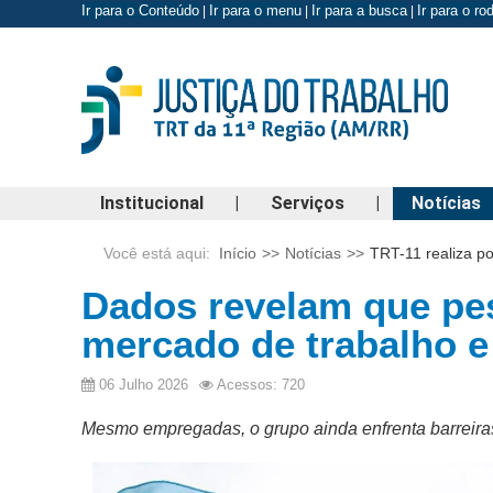
Ir para o Conteúdo
Ir para o menu
Ir para a busca
Ir para o r
|
|
|
Institucional
|
Serviços
|
Notícias
Você está aqui:
Início
>>
Notícias
>>
TRT-11 realiza p
Dados revelam que pes
mercado de trabalho e 
06 Julho 2026
Acessos: 720
Mesmo empregadas, o grupo ainda enfrenta barreiras