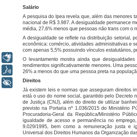
Salário
A pesquisa do Ipea revela que, além das menores ta
nacional de R$ 3.987. A desigualdade permanece me
média, 27,6% menos que pessoas não trans com o m
A desigualdade se reflete na distribuição setorial
econômica: comércio, atividades administrativas e s
com apenas 5,5% possuindo vínculos estatutários, p
Libras
O levantamento mostra ainda que desigualdades 
rendimentos significativamente menores. Uma pesso
Voz
26% a menos do que uma pessoa preta na população
Direitos
+ Acessibilidade
Já existem leis e normas que asseguram direitos im
está o uso do nome social, garantido pelo Decreto
de Justiça (CNJ), além do direito de utilizar banhe
previsto na Portaria nº 1.036/2015 do Ministério 
Procuradoria-Geral da República/Ministério Pú
igualdade de acesso e permanência no emprego, 
9.029/1995, bem como a remuneração justa e igu
Universal dos Direitos Humanos da Organização da