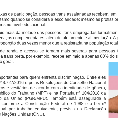
xas de participação, pessoas trans assalariadas recebem, em 
smo quando se considera a escolaridade; mesmo as profissio
esmo nível educacional.
, pois mais da metade das pessoas trans empregadas formalme
erviços complementares, além de alojamento e alimentação. A pa
roporção duas vezes menor que a registrada na população total
de renda e acesso se tornam mais severas para pessoas t
a trans preta, por exemplo, recebe em média apenas 80% do s
 geral.
portantes para quem enfrenta discriminação. Entre eles
 nº 8.727/2016 e pelas Resoluções do Conselho Nacional
iros e vestiários de acordo com a identidade de gênero,
Público do Trabalho (MPT) e na Portaria nº 104/2018 da
blico da União (PGR/MPU). Também está assegurada a
conforme a Constituição Federal de 1988 e a Lei nº
al por trabalho equivalente, prevista na Declaração
s Nações Unidas (ONU).