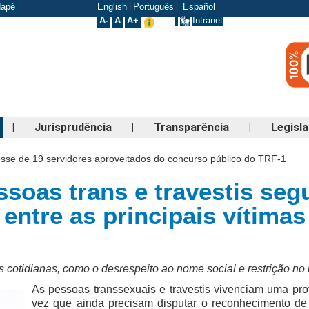
odapé
English
Português
Español
|
|
A-
A
A+
Intranet
|
Jurisprudência
|
Transparência
|
Legisl
osse de 19 servidores aproveitados do concurso público do TRF-1
soas trans e travestis seg
entre as principais vítimas
 cotidianas, como o desrespeito ao nome social e restrição no
As pessoas transsexuais e travestis vivenciam uma p
vez que ainda precisam disputar o reconhecimento 