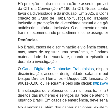
Há proteção contra discriminação e assédio, previ
da OIT e a Convenção nº 190 da OIT. Nesse contex
favor da diversidade e da inclusão. Em 2025, o Con
criação do Grupo de Trabalho “Justiça do Trabalh
inclusão e promoção da diversidade sexual e de gên
antidiscriminatória e inclusiva. O documento orien
trans e recomendando procedimentos que assegurem s
Denúncias
No Brasil, casos de discriminação e violência contr
mas, antes de registrar uma ocorrência, é funda
materialidade da denúncia, e, quando o episódio a
durante a investigação.
O
Canal Digital de Denúncias Trabalhistas
, dispo
discriminação, assédio, desigualdade salarial e out
Disque Direitos Humanos – Disque 100 funciona 24 
99611-0100, ou Telegram e pelo site oficial:
https://
Em situações de violência contra mulheres trans, a 
direitos das mulheres e serviços da rede de atendi
lugar do Brasil. Em casos de emergência, deve ser ac
No Amazonas, além dos canais nacionais, existem e