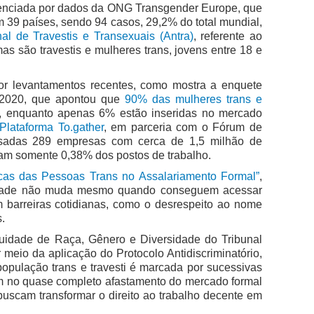
idenciada por dados da ONG Transgender Europe, que
 39 países, sendo 94 casos, 29,2% do total mundial,
l de Travestis e Transexuais (Antra)
, referente ao
as são travestis e mulheres trans, jovens entre 18 e
or levantamentos recentes, como mostra a enquete
m 2020, que apontou que
90% das mulheres trans e
, enquanto apenas 6% estão inseridas no mercado
Plataforma To.gather
, em parceria com o Fórum de
isadas 289 empresas com cerca de 1,5 milhão de
am somente 0,38% dos postos de trabalho.
ticas das Pessoas Trans no Assalariamento Formal”
,
unidade não muda mesmo quando conseguem acessar
m barreiras cotidianas, como o desrespeito ao nome
.
quidade de Raça, Gênero e Diversidade do
Tribunal
r meio da aplicação do Protocolo Antidiscriminatório,
 população trans e travesti é marcada por sucessivas
tam no quase completo afastamento do mercado formal
buscam transformar o direito ao trabalho decente em