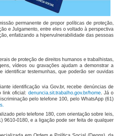
issão permanente de propor políticas de proteção,
ão e Julgamento, entre eles o voltado à perspectiva
ção, enfatizando a hipervulnerabilidade das pessoas
rais de proteção de direitos humanos e trabalhistas,
agens, vídeos ou gravações ajudam a demonstrar a
e identificar testemunhas, que poderão ser ouvidas
ante identificação via Gov.br, recebe denúncias de
link oficial:
denuncia.sit.trabalho.gov.br/home
. Já o
iscriminação pelo telefone 100, pelo WhatsApp (61)
os
.
lizado pelo telefone 180, com orientação sobre leis,
) 9610-0180, e a ligação pode ser feita de qualquer
pecializada em Ordem e Política Social (Deops), da