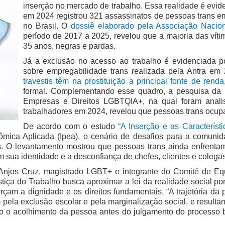
inserção no mercado de trabalho. Essa realidade é ev
em 2024 registrou 321 assassinatos de pessoas trans em
no Brasil. O
dossiê elaborado pela Associação Naciona
período de 2017 a 2025, revelou que a maioria das vítim
35 anos, negras e pardas.
Já a exclusão no acesso ao trabalho é evidenciada p
sobre empregabilidade trans realizada pela Antra e
travestis têm na prostituição a principal fonte de renda
formal. Complementando esse quadro, a pesquisa da
Empresas e Direitos LGBTQIA+, na qual foram anal
trabalhadores em 2024, revelou que pessoas trans ocup
De acordo com o estudo
“A Inserção e as Caracterís
onômica Aplicada (Ipea), o cenário de desafios para a com
is. O levantamento mostrou que pessoas trans ainda enfrenta
m sua identidade e a desconfiança de chefes, clientes e colegas
 Anjos Cruz, magistrado LGBT+ e integrante do Comitê de E
stiça do Trabalho busca aproximar a lei da realidade social po
forçam a dignidade e os direitos fundamentais. “A trajetória da
 pela exclusão escolar e pela marginalização social, e resul
como o acolhimento da pessoa antes do julgamento do processo 