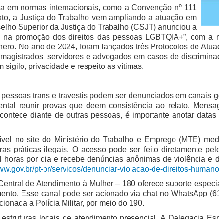
sta em normas internacionais, como a Convenção nº 111
to, a Justiça do Trabalho vem ampliando a atuação em
selho Superior da Justiça do Trabalho (CSJT) anunciou a
o na promoção dos direitos das pessoas LGBTQIA+”, com a m
ero. No ano de 2024, foram lançados três Protocolos de Atuaç
ta magistrados, servidores e advogados em casos de discrimina
igilo, privacidade e respeito às vítimas.
a pessoas trans e travestis podem ser denunciados em canais ge
mental reunir provas que deem consistência ao relato. Mens
contece diante de outras pessoas, é importante anotar datas 
nível no site do Ministério do Trabalho e Emprego (MTE) medi
ras práticas ilegais. O acesso pode ser feito diretamente pelo 
horas por dia e recebe denúncias anônimas de violência e d
www.gov.br/pt-br/servicos/denunciar-violacao-de-direitos-human
Central de Atendimento à Mulher – 180 oferece suporte especia
mento. Esse canal pode ser acionado via chat no WhatsApp (61
ionada a Polícia Militar, por meio do 190.
struturas locais de atendimento presencial. A Delegacia Es