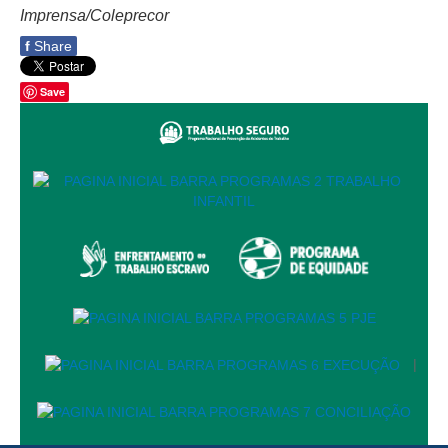
Imprensa/Coleprecor
Responsabilidade Socioambiental
f
Share
Comissão Permanente de Acessibilidade e Inclusão
Escola Judicial
Save
Programa Trabalho Seguro
Coordenadoria de Saúde
|
Serviços
Ação Trabalhista (Atermação)
Atermação On-line - Interior de Roraima
Atermação On-line - Interior do Amazonas
Agendamento de Reclamação Verbal
|
Glossário
Consulta de Pautas
Atas de Sessões do Pleno