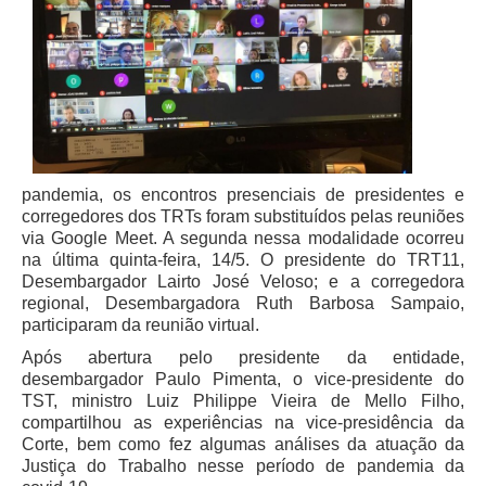
Juízes Substitutos
Diretores
Comitês
Comitê Gestor Regional do PJe
Comitê Gestor Regional do e-Gestão e de Tabelas
Processuais Unificadas
pandemia, os encontros presenciais de presidentes e
corregedores dos TRTs foram substituídos pelas reuniões
Comitê do Datajud
via Google Meet. A segunda nessa modalidade ocorreu
Comissão Regional de Pesquisa Judiciária e Ciência de
na última quinta-feira, 14/5. O presidente do TRT11,
Dados
Desembargador Lairto José Veloso; e a corregedora
regional, Desembargadora Ruth Barbosa Sampaio,
Comissão de Ética
participaram da reunião virtual.
Comitê de Priorização do Primeiro Grau
Após abertura pelo presidente da entidade,
Comissão de Uniformização de Jurisprudência
desembargador Paulo Pimenta, o vice-presidente do
TST, ministro Luiz Philippe Vieira de Mello Filho,
Comitê de Gestão de Pessoas
compartilhou as experiências na vice-presidência da
Comissão de Vitaliciamento
Corte, bem como fez algumas análises da atuação da
Justiça do Trabalho nesse período de pandemia da
Comitê de Atenção Integral à Saúde de Magistrados e