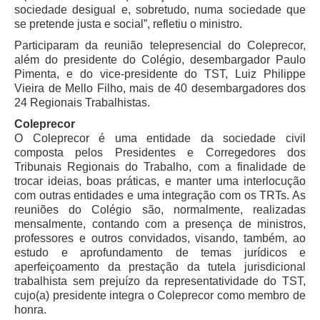
sociedade desigual e, sobretudo, numa sociedade que
Automação e IA
se pretende justa e social”, refletiu o ministro.
Participaram da reunião telepresencial do Coleprecor,
Governança
além do presidente do Colégio, desembargador Paulo
Governança de TI
Pimenta, e do vice-presidente do TST, Luiz Philippe
Vieira de Mello Filho, mais de 40 desembargadores dos
Gestão Estratégica
24 Regionais Trabalhistas.
Governança das Contratações Obras
Coleprecor
O Coleprecor é uma entidade da sociedade civil
Rede de Governança Colaborativa
composta pelos Presidentes e Corregedores dos
Gestão de Riscos
Tribunais Regionais do Trabalho, com a finalidade de
trocar ideias, boas práticas, e manter uma interlocução
Laboratório de Inovação
com outras entidades e uma integração com os TRTs. As
Assessoria de Governança de Gestão de Pessoas
reuniões do Colégio são, normalmente, realizadas
mensalmente, contando com a presença de ministros,
professores e outros convidados, visando, também, ao
Sites Institucionais
estudo e aprofundamento de temas jurídicos e
Biblioteca
aperfeiçoamento da prestação da tutela jurisdicional
trabalhista sem prejuízo da representatividade do TST,
Centro de Memória
cujo(a) presidente integra o Coleprecor como membro de
honra.
Educação a distância