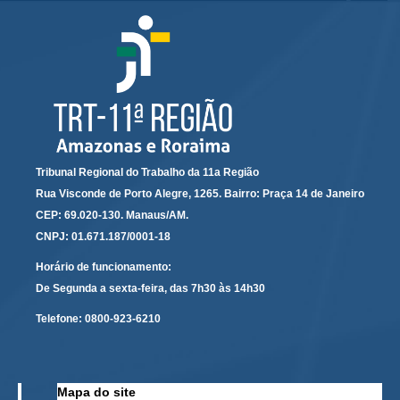
Audiências e Sessões
Calendário das Sessões da 1ª Turma 2026
Calendário de Sessões da 2ª Turma - 2026
Calendário das Sessões da 3ª Turma 2026
Calendário das Sessões do Pleno e Especializadas 2026
Carta de Serviços ao Cidadão
Tribunal Regional do Trabalho da 11a Região
Rua Visconde de Porto Alegre, 1265. Bairro: Praça 14 de Janeiro
Cartilhas
CEP: 69.020-130. Manaus/AM.
CNPJ: 01.671.187/0001-18
Cadastro de Peritos, Tradutores e Intérpretes
Calendários
Horário de funcionamento:
De Segunda a sexta-feira, das 7h30 às 14h30
Calendário Geral
Telefone:
0800-923-6210
Calendário de Eventos
Calendário de Eventos passados
Calendário das Sessões
Mapa do site