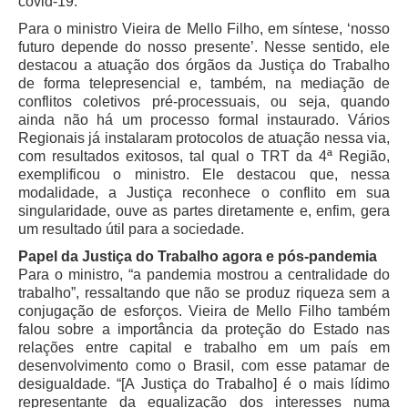
covid-19.
Servidores
Para o ministro Vieira de Mello Filho, em síntese, ‘nosso
Comitê de Segurança Permanente
futuro depende do nosso presente’. Nesse sentido, ele
destacou a atuação dos órgãos da Justiça do Trabalho
Comitê de Combate ao Trabalho Infantil e de Estímulo à
de forma telepresencial e, também, na mediação de
Aprendizagem
conflitos coletivos pré-processuais, ou seja, quando
Comitê de Incentivo à Participação Institucional Feminina
ainda não há um processo formal instaurado. Vários
no âmbito do TRT-11
Regionais já instalaram protocolos de atuação nessa via,
com resultados exitosos, tal qual o TRT da 4ª Região,
Comitê de Prevenção e Enfrentamento do Assédio
exemplificou o ministro. Ele destacou que, nessa
Moral, do Assédio Sexual e da Discriminação
modalidade, a Justiça reconhece o conflito em sua
Comissão Permanente de Gestão Socioambiental
singularidade, ouve as partes diretamente e, enfim, gera
um resultado útil para a sociedade.
Comitê Gestor do Plano de Contratações e Aquisições
no Âmbito do TRT11
Papel da Justiça do Trabalho agora e pós-pandemia
Para o ministro, “a pandemia mostrou a centralidade do
Grupo Operacional do Centro de Inteligência
trabalho”, ressaltando que não se produz riqueza sem a
Comitê de Equidade de Raça, Gênero e Diversidade
conjugação de esforços. Vieira de Mello Filho também
falou sobre a importância da proteção do Estado nas
Comitê PopRuaJud
relações entre capital e trabalho em um país em
desenvolvimento como o Brasil, com esse patamar de
Comissão de Justiça Itinerante
desigualdade. “[A Justiça do Trabalho] é o mais lídimo
Comissão Permanente de Avaliação Documental
representante da equalização dos interesses numa